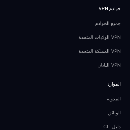
خوادم VPN
جميع الخوادم
VPN الولايات المتحدة
VPN المملكة المتحدة
VPN اليابان
الموارد
المدونة
الوثائق
دليل CLI