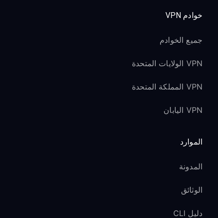
خوادم VPN
جميع الخوادم
VPN الولايات المتحدة
VPN المملكة المتحدة
VPN اليابان
الموارد
المدونة
الوثائق
دليل CLI