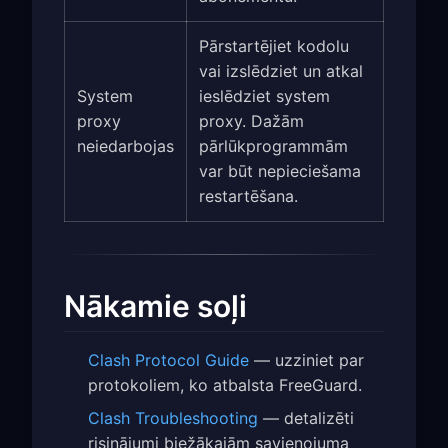
Pārstartējiet kodolu
vai izslēdziet un atkal
System
ieslēdziet system
proxy
proxy. Dažām
neiedarbojas
pārlūkprogrammām
var būt nepieciešama
restartēšana.
Nākamie soļi
Clash Protocol Guide
— uzziniet par
protokoliem, ko atbalsta FreeGuard.
Clash Troubleshooting
— detalizēti
risinājumi biežākajām savienojuma