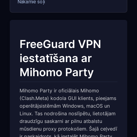
Nākamie soļi
FreeGuard VPN
iestatīšana ar
Mihomo Party
Mihomo Party ir oficiālais Mihomo
(Clash.Meta) kodola GUI klients, pieejams
operētājsistēmām Windows, macOS un
Linux. Tas nodrošina noslīpētu, lietotājam
draudzīgu saskarni ar pilnu atbalstu
mūsdienu proxy protokoliem. Šajā ceļvedī
ir paskaidrots, kā instalēt Mihomo Party