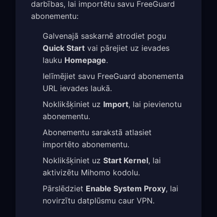
darbības, lai importētu savu FreeGuard
abonementu:
Galvenajā saskarnē atrodiet pogu
Quick Start
vai pārejiet uz ievades
lauku
Homepage
.
Ielīmējiet savu FreeGuard abonementa
URL ievades laukā.
Noklikšķiniet uz
Import
, lai pievienotu
abonementu.
Abonementu sarakstā atlasiet
importēto abonementu.
Noklikšķiniet uz
Start Kernel
, lai
aktivizētu Mihomo kodolu.
Pārslēdziet
Enable System Proxy
, lai
novirzītu datplūsmu caur VPN.