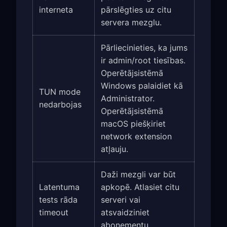
interneta
pārslēgties uz citu
servera mezglu.
Pārliecinieties, ka jums
ir admin/root tiesības.
Operētājsistēmā
Windows palaidiet kā
TUN mode
Administrator.
nedarbojas
Operētājsistēmā
macOS piešķiriet
network extension
atļauju.
Daži mezgli var būt
Latentuma
apkopē. Atlasiet citu
tests rāda
serveri vai
timeout
atsvaidziniet
abonementu.