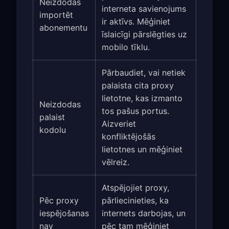
Neizdodas
interneta savienojums
importēt
ir aktīvs. Mēģiniet
abonementu
īslaicīgi pārslēgties uz
mobilo tīklu.
Pārbaudiet, vai netiek
palaista cita proxy
lietotne, kas izmanto
Neizdodas
tos pašus portus.
palaist
Aizveriet
kodolu
konfliktējošās
lietotnes un mēģiniet
vēlreiz.
Atspējojiet proxy,
Pēc proxy
pārliecinieties, ka
iespējošanas
internets darbojas, un
nav
pēc tam mēģiniet