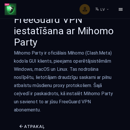
LV
FreeGuard VPN
iestatīšana ar Mihomo
Party
Mihomo Party ir oficiālais Mihomo (Clash.Meta)
kodola GUI klients, pieejams operētājsistēmām
Windows, macOS un Linux. Tas nodrošina
noslīpētu, lietotājam draudzīgu saskarni ar pilnu
atbalstu mūsdienu proxy protokoliem. Šajā
ceļvedī ir paskaidrots, kā instalēt Mihomo Party
un savienot to ar jūsu FreeGuard VPN
abonementu.
ATPAKAĻ