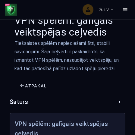
LV
VPN spēlēm: galīgais
veiktspējas ceļvedis
Tiešsaistes spēlēm nepieciešami ātri, stabili
savienojumi. Šajā ceļvedī ir paskaidrots, kā
izmantot VPN spēlēm, nezaudējot veiktspēju, un
kad tas patiesībā palīdz uzlabot spēļu pieredzi.
ATPAKAĻ
Saturs
VPN spēlēm: galīgais veiktspējas
ceļvedis