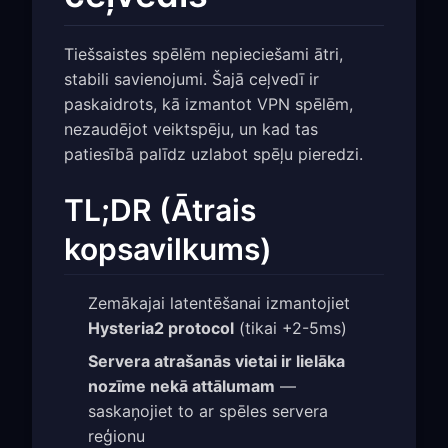
Tiešsaistes spēlēm nepieciešami ātri,
stabili savienojumi. Šajā ceļvedī ir
paskaidrots, kā izmantot VPN spēlēm,
nezaudējot veiktspēju, un kad tas
patiesībā palīdz uzlabot spēļu pieredzi.
TL;DR (Ātrais
kopsavilkums)
Zemākajai latentēšanai izmantojiet
Hysteria2 protocol
(tikai +2-5ms)
Servera atrašanās vietai ir lielāka
nozīme nekā attālumam
—
saskaņojiet to ar spēles servera
reģionu