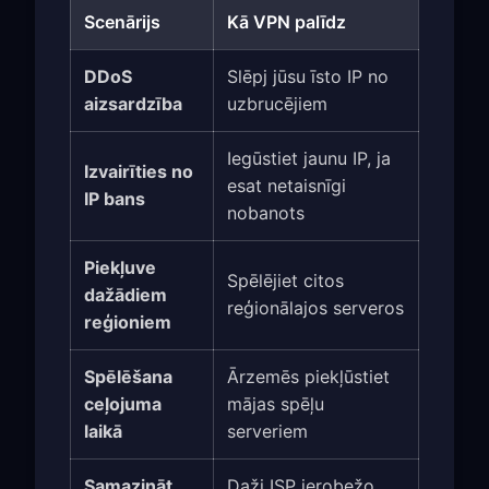
Scenārijs
Kā VPN palīdz
DDoS
Slēpj jūsu īsto IP no
aizsardzība
uzbrucējiem
Iegūstiet jaunu IP, ja
Izvairīties no
esat netaisnīgi
IP bans
nobanots
Piekļuve
Spēlējiet citos
dažādiem
reģionālajos serveros
reģioniem
Spēlēšana
Ārzemēs piekļūstiet
ceļojuma
mājas spēļu
laikā
serveriem
Samazināt
Daži ISP ierobežo