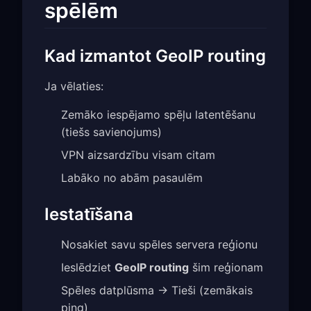
spēlēm
Kad izmantot GeoIP routing
Ja vēlaties:
Zemāko iespējamo spēļu latentēšanu
(tiešs savienojums)
VPN aizsardzību visam citam
Labāko no abām pasaulēm
Iestatīšana
Nosakiet savu spēles servera reģionu
Ieslēdziet
GeoIP routing
šim reģionam
Spēles datplūsma → Tieši (zemākais
ping)