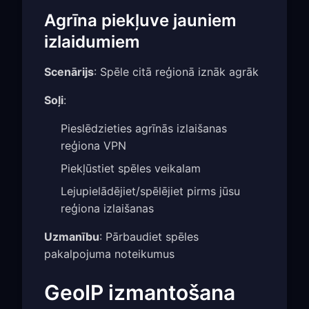
Agrīna piekļuve jauniem
izlaidumiem
Scenārijs
: Spēle citā reģionā iznāk agrāk
Soļi
:
Pieslēdzieties agrīnās izlaišanas
reģiona VPN
Piekļūstiet spēles veikalam
Lejupielādējiet/spēlējiet pirms jūsu
reģiona izlaišanas
Uzmanību
: Pārbaudiet spēles
pakalpojuma noteikumus
GeoIP izmantošana