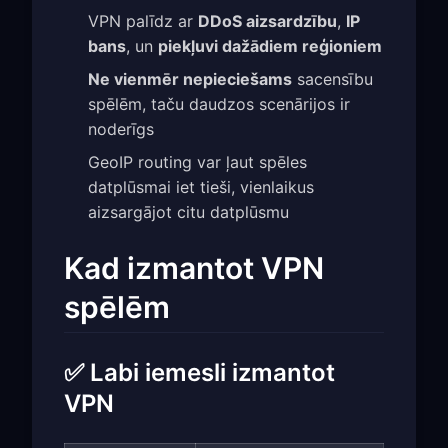
VPN palīdz ar
DDoS aizsardzību
,
IP
bans
, un
piekļuvi dažādiem reģioniem
Ne vienmēr nepieciešams
sacensību
spēlēm, taču daudzos scenārijos ir
noderīgs
GeoIP routing var ļaut spēles
datplūsmai iet tieši, vienlaikus
aizsargājot citu datplūsmu
Kad izmantot VPN
spēlēm
✅ Labi iemesli izmantot
VPN