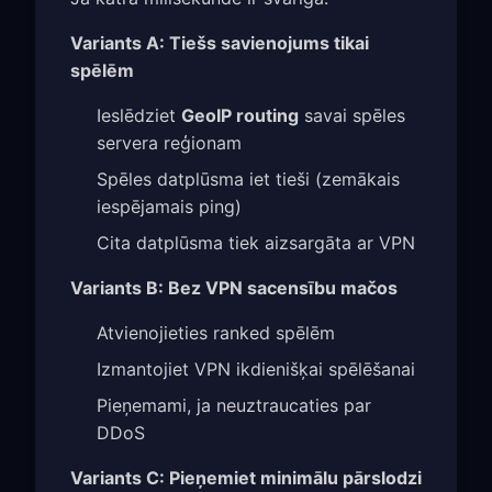
Variants A: Tiešs savienojums tikai
spēlēm
Ieslēdziet
GeoIP routing
savai spēles
servera reģionam
Spēles datplūsma iet tieši (zemākais
iespējamais ping)
Cita datplūsma tiek aizsargāta ar VPN
Variants B: Bez VPN sacensību mačos
Atvienojieties ranked spēlēm
Izmantojiet VPN ikdienišķai spēlēšanai
Pieņemami, ja neuztraucaties par
DDoS
Variants C: Pieņemiet minimālu pārslodzi