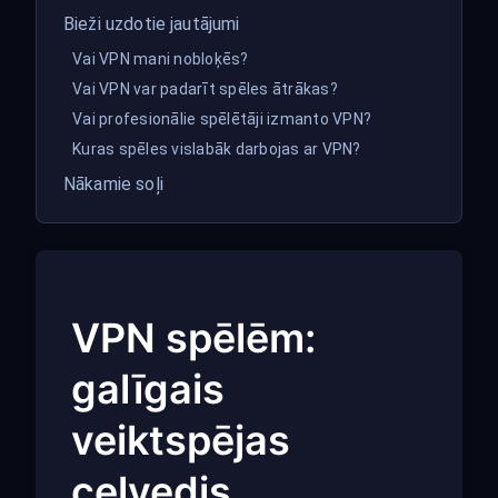
Bieži uzdotie jautājumi
Vai VPN mani nobloķēs?
Vai VPN var padarīt spēles ātrākas?
Vai profesionālie spēlētāji izmanto VPN?
Kuras spēles vislabāk darbojas ar VPN?
Nākamie soļi
VPN spēlēm:
galīgais
veiktspējas
ceļvedis