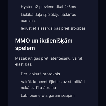
Hysteria2 pievieno tikai 2-5ms
Lielākā daļa spēlētāju atšķirību
nemanīs
Iegūstiet aizsardzības priekšrocības
MMO un ikdienišķām
spēlēm
Mazāk jutīgas pret latentēšanu, vairāk
elastības:
Der jebkurš protokols
Vairāk koncentrējieties uz stabilitāti
nekā uz tīro ātrumu
Labi piemērots garām sesijām