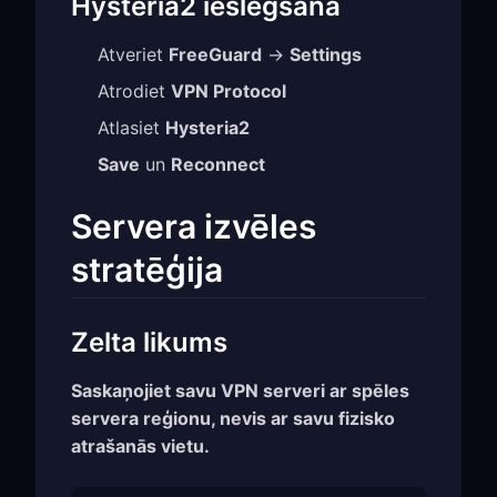
Hysteria2 ieslēgšana
Atveriet
FreeGuard
→
Settings
Atrodiet
VPN Protocol
Atlasiet
Hysteria2
Save
un
Reconnect
Servera izvēles
stratēģija
Zelta likums
Saskaņojiet savu VPN serveri ar spēles
servera reģionu, nevis ar savu fizisko
atrašanās vietu.