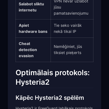
VPN nevar uzlabot
Salabot sliktu
jūsu
internetu
pamatsavienojumu
Apiet
Tie seko vairāk
hardware bans
nekā tikai IP
Cheat
Nemēģiniet, jūs
detection
tiksiet pieķerts
evasion
Optimālais protokols:
Hysteria2
Kāpēc Hysteria2 spēlēm
Hysteria2 ir FreeGuard labākais protokols