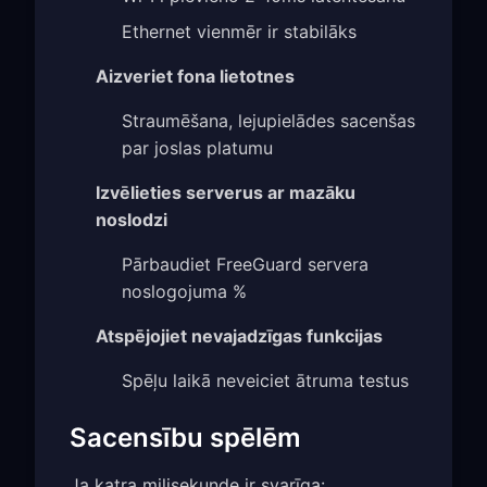
Ethernet vienmēr ir stabilāks
Aizveriet fona lietotnes
Straumēšana, lejupielādes sacenšas
par joslas platumu
Izvēlieties serverus ar mazāku
noslodzi
Pārbaudiet FreeGuard servera
noslogojuma %
Atspējojiet nevajadzīgas funkcijas
Spēļu laikā neveiciet ātruma testus
Sacensību spēlēm
Ja katra milisekunde ir svarīga: