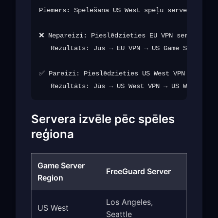
Piemērs: Spēlēšana US West spēļu serveros no E
❌ Nepareizi: Pieslēdzieties EU VPN serverim (t
   Rezultāts: Jūs → EU VPN → US Game Server (g
✅ Pareizi: Pieslēdzieties US West VPN serverim
Servera izvēle pēc spēles
reģiona
Game Server
FreeGuard Server
Region
Los Angeles,
US West
Seattle