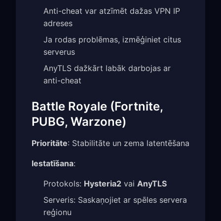
Anti-cheat var atzīmēt dažas VPN IP
adreses
Ja rodas problēmas, izmēģiniet citus
serverus
AnyTLS dažkārt labāk darbojas ar
anti-cheat
Battle Royale (Fortnite,
PUBG, Warzone)
Prioritāte
: Stabilitāte un zema latentēšana
Iestatīšana
:
Protokols:
Hysteria2
vai
AnyTLS
Serveris: Saskaņojiet ar spēles servera
reģionu