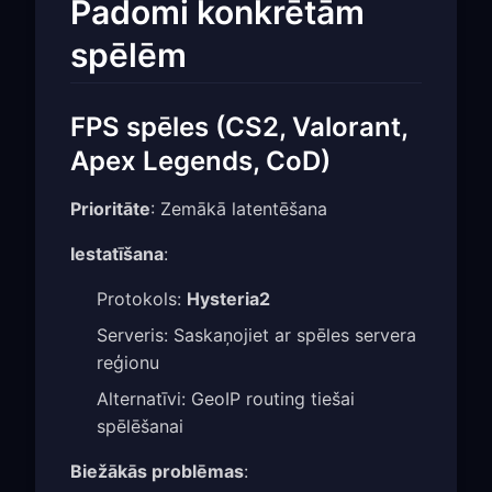
Padomi konkrētām
spēlēm
FPS spēles (CS2, Valorant,
Apex Legends, CoD)
Prioritāte
: Zemākā latentēšana
Iestatīšana
:
Protokols:
Hysteria2
Serveris: Saskaņojiet ar spēles servera
reģionu
Alternatīvi: GeoIP routing tiešai
spēlēšanai
Biežākās problēmas
: