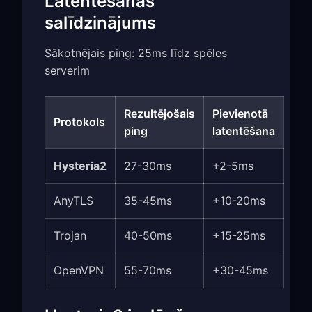
Latentēšanas
salīdzinājums
Sākotnējais ping: 25ms līdz spēles
serverim
Rezultējošais
Pievienotā
Protokols
ping
latentēšana
Hysteria2
27-30ms
+2-5ms
AnyTLS
35-45ms
+10-20ms
Trojan
40-50ms
+15-25ms
OpenVPN
55-70ms
+30-45ms