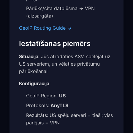
Pārlūks/cita datplūsma → VPN
(aizsargāta)
GeoIP Routing Guide →
Iestatīšanas piemērs
Situācija
: Jūs atrodaties ASV, spēlējat uz
US serveriem, un vēlaties privātumu
pārlūkošanai
Konfigurācija
:
GeoIP Region:
US
Protokols:
AnyTLS
Rezultāts: US spēļu serveri = tieši; viss
pārējais = VPN