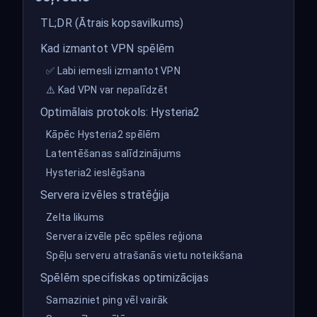
TL;DR (Ātrais kopsavilkums)
Kad izmantot VPN spēlēm
✅ Labi iemesli izmantot VPN
⚠️ Kad VPN var nepalīdzēt
Optimālais protokols: Hysteria2
Kāpēc Hysteria2 spēlēm
Latentēšanas salīdzinājums
Hysteria2 ieslēgšana
Servera izvēles stratēģija
Zelta likums
Servera izvēle pēc spēles reģiona
Spēļu serveru atrašanās vietu noteikšana
Spēlēm specifiskas optimizācijas
Samaziniet ping vēl vairāk