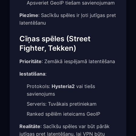
Apsveriet GeoIP tiešam savienojumam
Piezīme
: Sacīkšu spēles ir ļoti jutīgas pret
latentēšanu
Cīņas spēles (Street
Fighter, Tekken)
Prioritāte
: Zemākā iespējamā latentēšana
Iestatīšana
:
Protokols:
Hysteria2
vai tiešs
savienojums
Serveris: Tuvākais pretiniekam
Ranked spēlēm ieteicams GeoIP
Realitāte
: Sacīkšu spēles var būt pārāk
jutīgas pret latentēšanu, lai VPN būtu