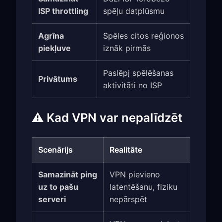
ISP throttling
spēļu datplūsmu
Agrīna
Spēles citos reģionos
piekļuve
iznāk pirmās
Paslēpj spēlēšanas
Privātums
aktivitāti no ISP
⚠️ Kad VPN var nepalīdzēt
Scenārijs
Realitāte
Samazināt ping
VPN pievieno
uz to pašu
latentēšanu, fiziku
serveri
nepārspēt