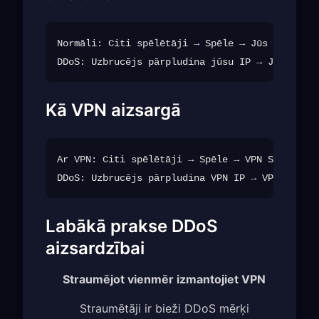
Normāli: Citi spēlētāji → Spēle → Jūs

Kā VPN aizsargā
Ar VPN: Citi spēlētāji → Spēle → VPN Server → 
Labākā prakse DDoS
aizsardzībai
Straumējot vienmēr izmantojiet VPN
Straumētāji ir bieži DDoS mērķi