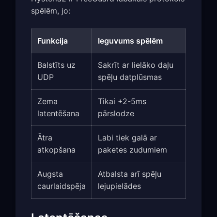
spēlēm, jo:
Funkcija
Ieguvums spēlēm
Balstīts uz
Sakrīt ar lielāko daļu
UDP
spēļu datplūsmas
Zema
Tikai +2-5ms
latentēšana
pārslodze
Ātra
Labi tiek galā ar
atkopšana
paketes zudumiem
Augsta
Atbalsta arī spēļu
caurlaidspēja
lejupielādes