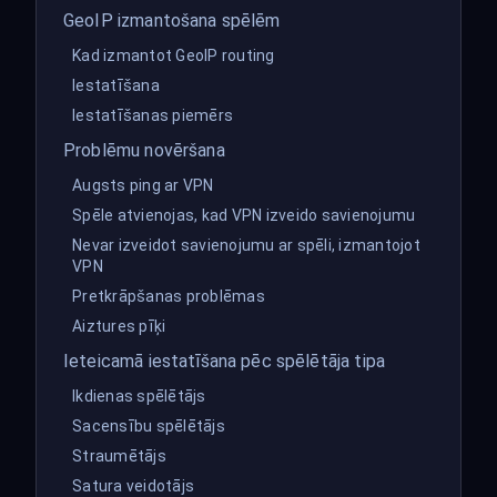
GeoIP izmantošana spēlēm
Kad izmantot GeoIP routing
Iestatīšana
Iestatīšanas piemērs
Problēmu novēršana
Augsts ping ar VPN
Spēle atvienojas, kad VPN izveido savienojumu
Nevar izveidot savienojumu ar spēli, izmantojot
VPN
Pretkrāpšanas problēmas
Aiztures pīķi
Ieteicamā iestatīšana pēc spēlētāja tipa
Ikdienas spēlētājs
Sacensību spēlētājs
Straumētājs
Satura veidotājs