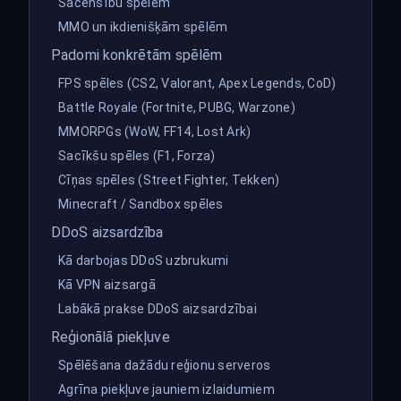
Sacensību spēlēm
MMO un ikdienišķām spēlēm
Padomi konkrētām spēlēm
FPS spēles (CS2, Valorant, Apex Legends, CoD)
Battle Royale (Fortnite, PUBG, Warzone)
MMORPGs (WoW, FF14, Lost Ark)
Sacīkšu spēles (F1, Forza)
Cīņas spēles (Street Fighter, Tekken)
Minecraft / Sandbox spēles
DDoS aizsardzība
Kā darbojas DDoS uzbrukumi
Kā VPN aizsargā
Labākā prakse DDoS aizsardzībai
Reģionālā piekļuve
Spēlēšana dažādu reģionu serveros
Agrīna piekļuve jauniem izlaidumiem