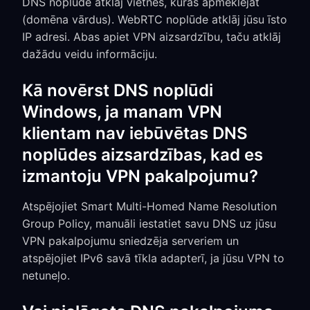
DNS noplūde atklāj vietnes, kuras apmeklējat
(domēna vārdus). WebRTC noplūde atklāj jūsu īsto
IP adresi. Abas apiet VPN aizsardzību, taču atklāj
dažādu veidu informāciju.
Kā novērst DNS noplūdi
Windows, ja manam VPN
klientam nav iebūvētas DNS
noplūdes aizsardzības, kad es
izmantoju VPN pakalpojumu?
Atspējojiet Smart Multi-Homed Name Resolution
Group Policy, manuāli iestatiet savu DNS uz jūsu
VPN pakalpojumu sniedzēja serveriem un
atspējojiet IPv6 savā tīkla adapterī, ja jūsu VPN to
netuneļo.