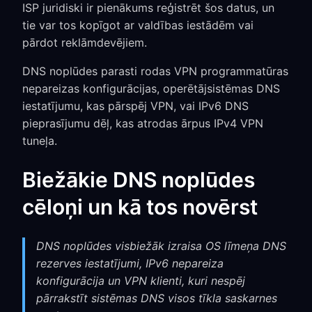
ISP juridiski ir pienākums reģistrēt šos datus, un
tie var tos kopīgot ar valdības iestādēm vai
pārdot reklāmdevējiem.
DNS noplūdes parasti rodas VPN programmatūras
nepareizas konfigurācijas, operētājsistēmas DNS
iestatījumu, kas pārspēj VPN, vai IPv6 DNS
pieprasījumu dēļ, kas atrodas ārpus IPv4 VPN
tuneļa.
Biežākie DNS noplūdes
cēloņi un kā tos novērst
DNS noplūdes visbiežāk izraisa OS līmeņa DNS
rezerves iestatījumi, IPv6 nepareiza
konfigurācija un VPN klienti, kuri nespēj
pārrakstīt sistēmas DNS visos tīkla saskarnes