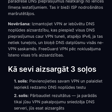
pāradresē DNS pieprasījumus neatkarīgi no ierīces
līmeņa iestatījumiem. Tas ir bieži ISP nodrošinātos
maršrutētājos.
Novēršana:
Izmantojiet VPN ar iebūvētu DNS
noplūdes aizsardzību, kas piespiež visus DNS
pieprasījumus caur VPN tuneli, atspējo IPv6, ja tas
netiek tuneļots, un bloķē DNS datplūsmu visās ne-
VPN saskarnēs. FreeGuard VPN pēc noklusējuma
īsteno visas trīs aizsardzības.
Kā sevi aizsargāt 3 soļos
1. solis:
Pievienojieties savam VPN un palaidiet
iepriekš redzamo DNS noplūdes testu
2. solis:
Pārbaudiet rezultātus — ja parādās
tikai jūsu VPN pakalpojumu sniedzēja DNS
serveri, jūs esat aizsargāts