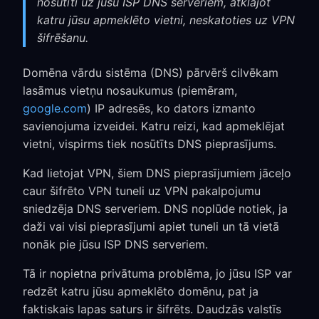
nosūtīti uz jūsu ISP DNS serveriem, atklājot
katru jūsu apmeklēto vietni, neskatoties uz VPN
šifrēšanu.
Domēna vārdu sistēma (DNS) pārvērš cilvēkam
lasāmus vietņu nosaukumus (piemēram,
google.com
) IP adresēs, ko dators izmanto
savienojuma izveidei. Katru reizi, kad apmeklējat
vietni, vispirms tiek nosūtīts DNS pieprasījums.
Kad lietojat VPN, šiem DNS pieprasījumiem jāceļo
caur šifrēto VPN tuneli uz VPN pakalpojumu
sniedzēja DNS serveriem. DNS noplūde notiek, ja
daži vai visi pieprasījumi apiet tuneli un tā vietā
nonāk pie jūsu ISP DNS serveriem.
Tā ir nopietna privātuma problēma, jo jūsu ISP var
redzēt katru jūsu apmeklēto domēnu, pat ja
faktiskais lapas saturs ir šifrēts. Daudzās valstīs