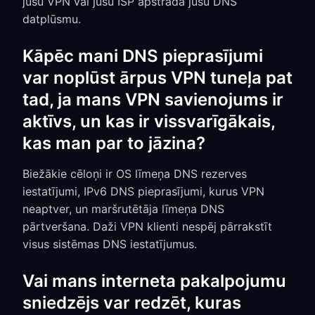
jūsu VPN vai jūsu ISP apstrādā jūsu DNS
datplūsmu.
Kāpēc mani DNS pieprasījumi
var noplūst ārpus VPN tuneļa pat
tad, ja mans VPN savienojums ir
aktīvs, un kas ir vissvarīgākais,
kas man par to jāzina?
Biežākie cēloņi ir OS līmeņa DNS rezerves
iestatījumi, IPv6 DNS pieprasījumi, kurus VPN
neaptver, un maršrutētāja līmeņa DNS
pārtveršana. Daži VPN klienti nespēj pārrakstīt
visus sistēmas DNS iestatījumus.
Vai mans interneta pakalpojumu
sniedzējs var redzēt, kuras