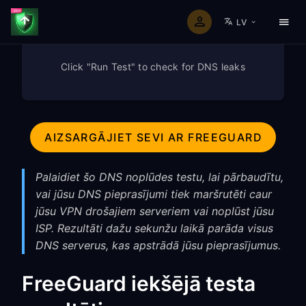
LV
Click "Run Test" to check for DNS leaks
AIZSARGĀJIET SEVI AR FREEGUARD
Palaidiet šo DNS noplūdes testu, lai pārbaudītu,
vai jūsu DNS pieprasījumi tiek maršrutēti caur
jūsu VPN drošajiem serveriem vai noplūst jūsu
ISP. Rezultāti dažu sekunžu laikā parāda visus
DNS serverus, kas apstrādā jūsu pieprasījumus.
FreeGuard iekšējā testa