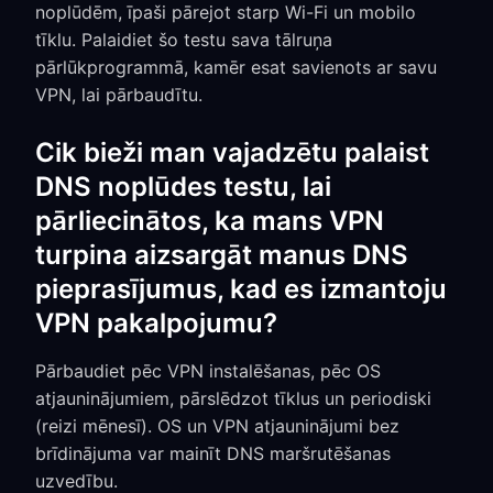
noplūdēm, īpaši pārejot starp Wi-Fi un mobilo
tīklu. Palaidiet šo testu sava tālruņa
pārlūkprogrammā, kamēr esat savienots ar savu
VPN, lai pārbaudītu.
Cik bieži man vajadzētu palaist
DNS noplūdes testu, lai
pārliecinātos, ka mans VPN
turpina aizsargāt manus DNS
pieprasījumus, kad es izmantoju
VPN pakalpojumu?
Pārbaudiet pēc VPN instalēšanas, pēc OS
atjauninājumiem, pārslēdzot tīklus un periodiski
(reizi mēnesī). OS un VPN atjauninājumi bez
brīdinājuma var mainīt DNS maršrutēšanas
uzvedību.