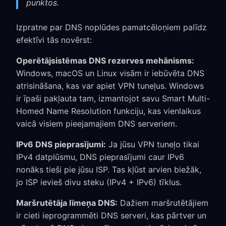
punktos.
Izpratne par DNS noplūdes pamatcēloņiem palīdz
efektīvi tās novērst:
Operētājsistēmas DNS rezerves mehānisms:
Windows, macOS un Linux visām ir iebūvēta DNS
atrisināšana, kas var apiet VPN tuneļus. Windows
ir īpaši pakļauta tam, izmantojot savu Smart Multi-
Homed Name Resolution funkciju, kas vienlaikus
vaicā visiem pieejamajiem DNS serveriem.
IPv6 DNS pieprasījumi:
Ja jūsu VPN tuneļo tikai
IPv4 datplūsmu, DNS pieprasījumi caur IPv6
nonāks tieši pie jūsu ISP. Tas kļūst arvien biežāk,
jo ISP ievieš divu steku (IPv4 + IPv6) tīklus.
Maršrutētāja līmeņa DNS:
Dažiem maršrutētājiem
ir cieti ieprogrammēti DNS serveri, kas pārtver un