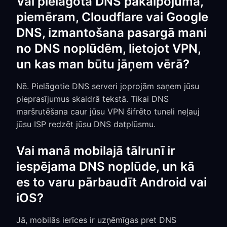
Vai pielāgota DNS pakalpojuma,
piemēram, Cloudflare vai Google
DNS, izmantošana pasargā mani
no DNS noplūdēm, lietojot VPN,
un kas man būtu jāņem vērā?
Nē. Pielāgotie DNS serveri joprojām saņem jūsu
pieprasījumus skaidrā tekstā. Tikai DNS
maršrutēšana caur jūsu VPN šifrēto tuneli neļauj
jūsu ISP redzēt jūsu DNS datplūsmu.
Vai manā mobilajā tālrunī ir
iespējama DNS noplūde, un kā
es to varu pārbaudīt Android vai
iOS?
Jā, mobilās ierīces ir uzņēmīgas pret DNS