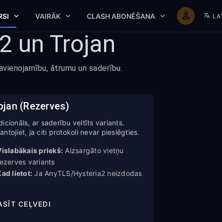
RSI
VAIRĀK
CLASH ABONĒŠANA
LA
2 un Trojan
savienojamību, ātrumu un saderību.
ojan (Rezerves)
dicionāls, ar saderību veltīts variants.
antojiet, ja citi protokoli nevar pieslēgties.
Vislabākais priekš:
Aizsargāto vietņu
rezerves variants
ad lietot:
Ja AnyTLS/Hysteria2 neizdodas
ASĪT CEĻVEDI