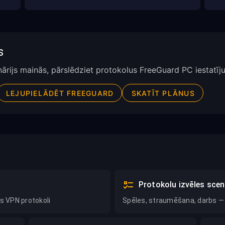
s
enārijs mainās, pārslēdziet protokolus FreeGuard PC iestatīj
LEJUPIELĀDĒT FREEGUARD
SKATĪT PLĀNUS
Protokolu izvēles scenā
as VPN protokoli
Spēles, straumēšana, darbs — 