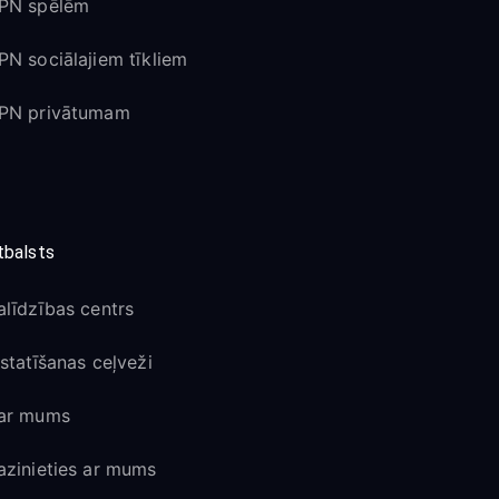
PN spēlēm
PN sociālajiem tīkliem
PN privātumam
tbalsts
alīdzības centrs
estatīšanas ceļveži
ar mums
azinieties ar mums