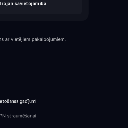
Trojan savietojamība
ms ar vietējiem pakalpojumiem.
ietošanas gadījumi
PN straumēšanai