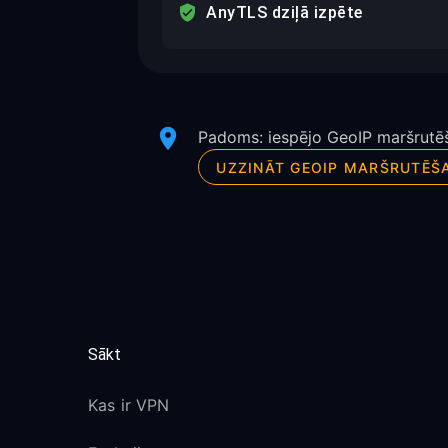
AnyTLS dziļā izpēte
Padoms: iespējo GeoIP maršrutēša
UZZINĀT GEOIP MARŠRUTĒŠ
Sākt
Kas ir VPN