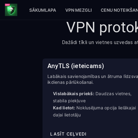
SĀKUMLAPA
VPN MEZGLI
CENU NOTEIKŠA
VPN protok
Dažādi tīkli un vietnes uzvedas a
AnyTLS (ieteicams)
Labākais savienojamības un ātruma līdzsva
ikdienas pārlūkošanai.
Vislabākais priekš:
Daudzas vietnes,
stabila piekļuve
Kad lietot:
Noklusējuma opcija lielākajai
daļai lietotāju
LASĪT CEĻVEDI