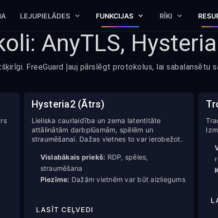
NA
LEJUPIELĀDES
FUNKCIJAS
RĪKI
RESU
oli: AnyTLS, Hysteria
tšķirīgi. FreeGuard ļauj pārslēgt protokolus, lai sabalansētu 
Hysteria2 (Ātrs)
Tr
rs
Lieliska caurlaidība un zema latentitāte
Tra
attālinātām darbplūsmām, spēlēm un
Izm
straumēšanai. Dažas vietnes to var ierobežot.
Vislabākais priekš:
RDP, spēles,
straumēšana
K
Piezīme:
Dažām vietnēm var būt aizliegums
L
LASĪT CEĻVEDI