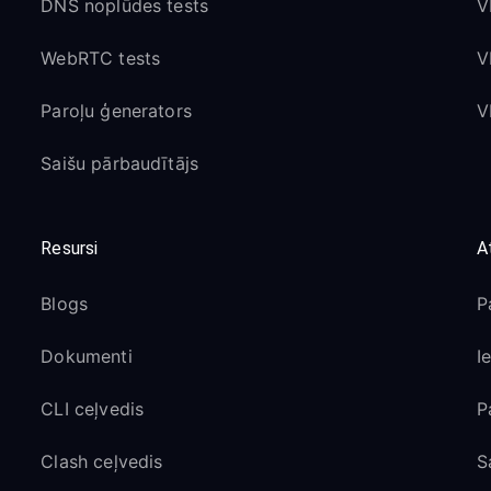
DNS noplūdes tests
V
WebRTC tests
V
Paroļu ģenerators
V
Saišu pārbaudītājs
Resursi
A
Blogs
P
Dokumenti
I
CLI ceļvedis
P
Clash ceļvedis
S