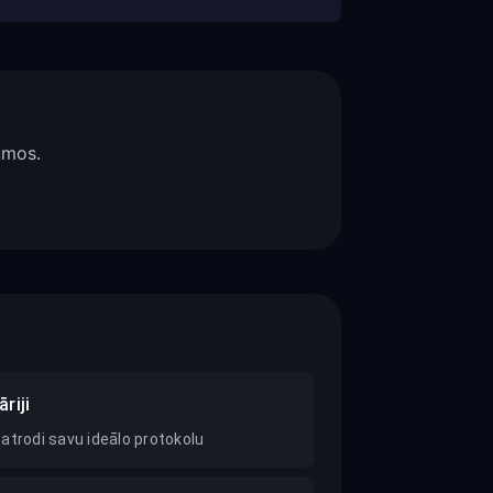
umos.
riji
atrodi savu ideālo protokolu