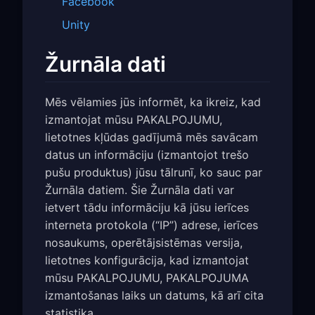
Facebook
Unity
Žurnāla dati
Mēs vēlamies jūs informēt, ka ikreiz, kad
izmantojat mūsu PAKALPOJUMU,
lietotnes kļūdas gadījumā mēs savācam
datus un informāciju (izmantojot trešo
pušu produktus) jūsu tālrunī, ko sauc par
Žurnāla datiem. Šie Žurnāla dati var
ietvert tādu informāciju kā jūsu ierīces
interneta protokola (“IP”) adrese, ierīces
nosaukums, operētājsistēmas versija,
lietotnes konfigurācija, kad izmantojat
mūsu PAKALPOJUMU, PAKALPOJUMA
izmantošanas laiks un datums, kā arī cita
statistika.