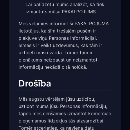
Lai palīdzētu mums analizēt, kā tiek
izmantots mūsu PAKALPOJUMS.
Mēs vēlamies informēt šī PAKALPOJUMA
lietotājus, ka šīm trešajām pusēm ir
piekļuve viņu Personas informācijai.
Iemesls ir veikt uzdevumus, kas tām ir
uzticēti mūsu vārdā. Tomēr tām ir
pienākums neizpaust un neizmantot
informāciju nekādā citā nolūkā.
Drošība
Mēs augstu vērtējam jūsu uzticību,
uzticot mums jūsu Personas informāciju,
tāpēc mēs cenšamies izmantot komerciāli
pieņemamus līdzekļus tās aizsardzībai.
Tomēr atcerieties, ka neviena datu