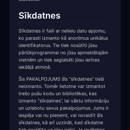
Sīkdatnes
Sīkdatnes ir faili ar nelielu datu apjomu,
ko parasti izmanto kā anonīmus unikālus
identifikatorus. Tie tiek nosūtīti jūsu
pārlūkprogrammai no jūsu apmeklētajām
vietnēm un tiek saglabāti jūsu ierīces
iekšējā atmiņā.
Šis PAKALPOJUMS šīs “sīkdatnes” tieši
neizmanto. Tomēr lietotne var izmantot
trešo pušu kodu un bibliotēkas, kas
izmanto “sīkdatnes”, lai vāktu informāciju
un uzlabotu savus pakalpojumus. Jums ir
iespēja vai nu pieņemt, vai noraidīt šīs
sīkdatnes, kā arī uzzināt, kad sīkdatne
tiek nosūtīta uz jūsu ierīci. Ja izvēlaties