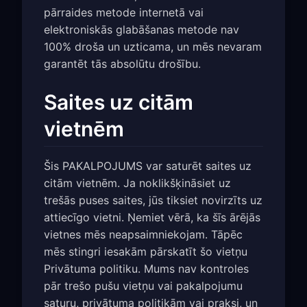
pārraides metode internetā vai
elektroniskās glabāšanas metode nav
100% droša un uzticama, un mēs nevaram
garantēt tās absolūtu drošību.
Saites uz citām
vietnēm
Šis PAKALPOJUMS var saturēt saites uz
citām vietnēm. Ja noklikšķināsiet uz
trešās puses saites, jūs tiksiet novirzīts uz
attiecīgo vietni. Ņemiet vērā, ka šīs ārējās
vietnes mēs neapsaimniekojam. Tāpēc
mēs stingri iesakām pārskatīt šo vietņu
Privātuma politiku. Mums nav kontroles
pār trešo pušu vietņu vai pakalpojumu
saturu, privātuma politikām vai praksi, un