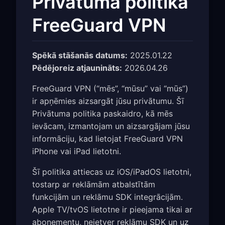
Privātuma politika
FreeGuard VPN
Spēkā stāšanās datums:
2025.01.22
Pēdējoreiz atjaunināts:
2026.04.26
FreeGuard VPN (“mēs”, “mūsu” vai “mūs”)
ir apņēmies aizsargāt jūsu privātumu. Šī
Privātuma politika paskaidro, kā mēs
ievācam, izmantojam un aizsargājam jūsu
informāciju, kad lietojat FreeGuard VPN
iPhone vai iPad lietotni.
Šī politika attiecas uz iOS/iPadOS lietotni,
tostarp ar reklāmām atbalstītām
funkcijām un reklāmu SDK integrācijām.
Apple TV/tvOS lietotne ir pieejama tikai ar
abonementu, neietver reklāmu SDK un uz