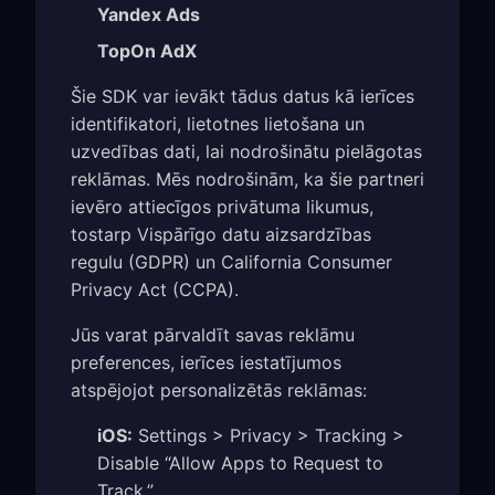
Yandex Ads
TopOn AdX
Šie SDK var ievākt tādus datus kā ierīces
identifikatori, lietotnes lietošana un
uzvedības dati, lai nodrošinātu pielāgotas
reklāmas. Mēs nodrošinām, ka šie partneri
ievēro attiecīgos privātuma likumus,
tostarp Vispārīgo datu aizsardzības
regulu (GDPR) un California Consumer
Privacy Act (CCPA).
Jūs varat pārvaldīt savas reklāmu
preferences, ierīces iestatījumos
atspējojot personalizētās reklāmas:
iOS:
Settings > Privacy > Tracking >
Disable “Allow Apps to Request to
Track.”