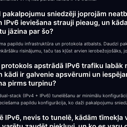
pakalpojumu sniedzēji joprojām neatb
n IPv6 ieviešana strauji pieaug, un kāda
tu jāzina par šo?
ma papildu infrastruktūra un protokola atbalsts. Daudzi pa
nkāršāku risinājumu, taču tas kļūst arvien ierobežojošāks, j
protokols apstrādā IPv6 trafiku labāk 
un kādi ir galvenie apsvērumi un iespēj
na pirms turpinu?
dual-stack (IPv4 + IPv6) tunelēšanu ar minimālu konfigurāciju
ieciešama papildu konfigurācija, ko daži pakalpojumu sniedzē
 IPv6, nevis to tunelē, kādām tīmekļa 
arētu zaudēt piekļuvi, un ko es varu da