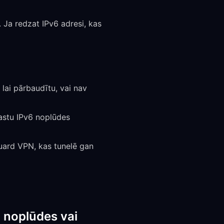
6. Ja redzat IPv6 adresi, kas
lai pārbaudītu, vai nav
rastu IPv6 noplūdes
Guard VPN, kas tunelē gan
S noplūdes vai