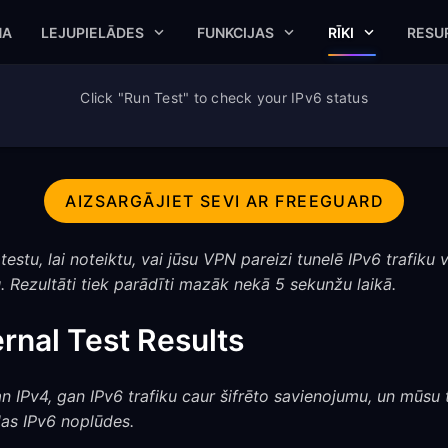
NA
LEJUPIELĀDES
FUNKCIJAS
RĪKI
RESU
Click "Run Test" to check your IPv6 status
AIZSARGĀJIET SEVI AR FREEGUARD
estu, lai noteiktu, vai jūsu VPN pareizi tunelē IPv6 trafiku v
. Rezultāti tiek parādīti mazāk nekā 5 sekunžu laikā.
rnal Test Results
 IPv4, gan IPv6 trafiku caur šifrēto savienojumu, un mūsu 
as IPv6 noplūdes.