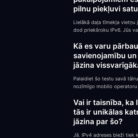
pilnu piekļuvi sa
Lielākā daļa tīmekļa vietņu
dod priekšroku IPv6. Jūs var
Kā es varu pārbau
savienojamību un
jāzina vissvarīgāk
Palaidiet šo testu savā tālr
nozīmīgo mobilo operatoru t
Vai ir taisnība, k
tās ir unikālas kat
jāzina par šo?
Jā. IPv4 adreses bieži tiek 