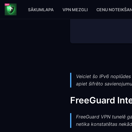
SĀKUMLAPA
VPN MEZGLI
CENU NOTEIKŠA
Veiciet šo IPv6 noplūdes t
apiet šifrēto savienojumu
FreeGuard Inte
FreeGuard VPN tunelē gan
netika konstatētas nekād