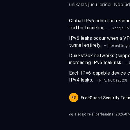
unikālas jūsu ierīcei. Noplū
Global IPv6 adoption reache
traffic tunneling.
— Google IPv
IPv6 leaks occur when a VPN
tunnel entirely.
— Internet Engi
Dual-stack networks (suppor
increasing IPv6 leak risk.
— 
Each IPv6-capable device ca
IPv4 leaks.
— RIPE NCC (2023)
FS
FreeGuard Security Tea
Pēdējo reizi pārbaudīts: 2026-04