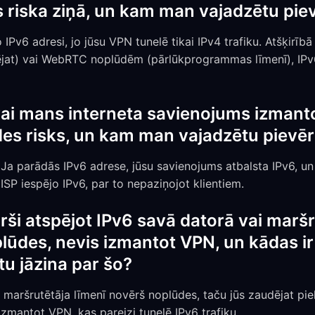
riska ziņā, un kam man vajadzētu pie
o IPv6 adresi, jo jūsu VPN tunelē tikai IPv4 trafiku. Atšķir
jat) vai WebRTC noplūdēm (pārlūkprogrammas līmenī), IPv6
 vai mans interneta savienojums izmant
es risks, un kam man vajadzētu pievē
 Ja parādās IPv6 adrese, jūsu savienojums atbalsta IPv6, un 
SP iespējo IPv6, par to nepaziņojot klientiem.
rši atspējot IPv6 savā datorā vai maršru
lūdes, nevis izmantot VPN, un kādas ir
tu jāzina par šo?
 maršrutētāja līmenī novērš noplūdes, taču jūs zaudējat pie
izmantot VPN, kas pareizi tunelē IPv6 trafiku.