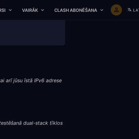
RSI
VAIRĀK
CLASH ABONĒŠANA
LA
ai arī jūsu īstā IPv6 adrese
testēšanā dual-stack tīklos