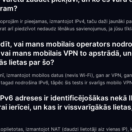
turam?
 joprojām ir pieejamas, izmantojot IPv4, taču daži jaunāki p
at arī piedzīvot nedaudz lēnākus savienojumus, ja jūsu tīklā
dīt, vai mans mobilais operators nodro
 vai mans mobilais VPN to apstrādā, u
ās lietas par šo?
unī, izmantojot mobilos datus (nevis Wi-Fi), gan ar VPN, gan
agad nodrošina IPv6, tāpēc šis tests ir svarīgs mobilo VPN 
a IPv6 adreses ir identificējošākas nekā 
rai ierīcei, un kas ir vissvarīgākās liet
koplietotas, izmantojot NAT (daudzi lietotāji aiz vienas IP)