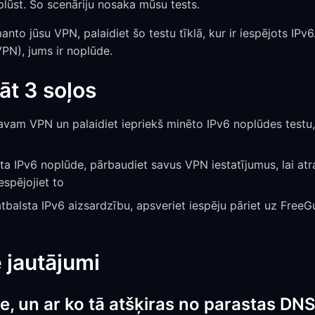
plūst. Šo scenāriju nosaka mūsu tests.
anto jūsu VPN, palaidiet šo testu tīklā, kur ir iespējots IPv
VPN), jums ir noplūde.
āt 3 soļos
avam VPN un palaidiet iepriekš minēto IPv6 noplūdes testu, 
ta IPv6 noplūde, pārbaudiet savus VPN iestatījumus, lai at
espējojiet to
balsta IPv6 aizsardzību, apsveriet iespēju pāriet uz Free
 jautājumi
e, un ar ko tā atšķiras no parastas DN