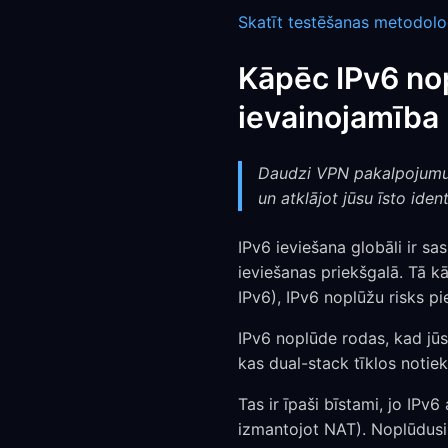
Skatīt testēšanas metodolo
Kāpēc IPv6 no
ievainojamība
Daudzi VPN pakalpojumu sn
un atklājot jūsu īsto ident
IPv6 ieviešana globāli ir sa
ieviešanas priekšgalā. Tā kā
IPv6), IPv6 noplūžu risks pi
IPv6 noplūde rodas, kad jūs
kas dual-stack tīklos notiek
Tas ir īpaši bīstami, jo IPv6 
izmantojot NAT). Noplūdusi I