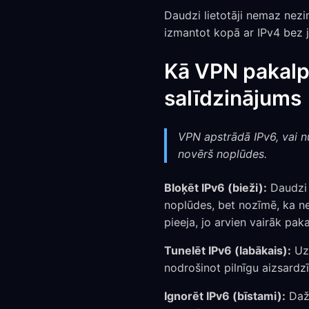
Daudzi lietotāji nemaz nezina
izmantot kopā ar IPv4 bez
Kā VPN pakalpo
salīdzinājums
VPN apstrādā IPv6, vai nu
novērš noplūdes.
Bloķēt IPv6 (bieži):
Daudzi 
noplūdes, bet nozīmē, ka ne
pieeja, jo arvien vairāk pak
Tunelēt IPv6 (labākais):
Uzl
nodrošinot pilnīgu aizsardz
Ignorēt IPv6 (bīstami):
Daži