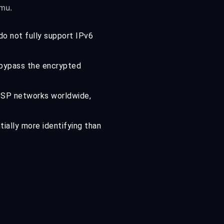
umu.
do not fully support IPv6
 bypass the encrypted
 ISP networks worldwide,
ially more identifying than