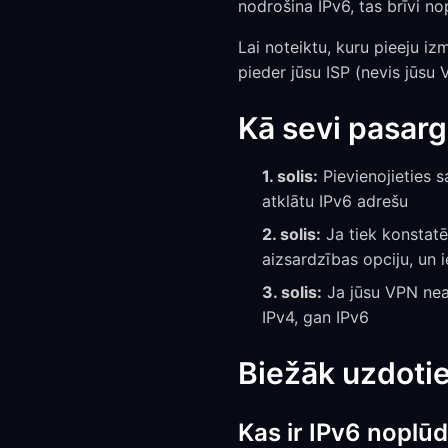
nodrošina IPv6, tas brīvi no
Lai noteiktu, kuru pieeju izm
pieder jūsu ISP (nevis jūsu 
Kā sevi pasarg
1. solis:
Pievienojieties s
atklātu IPv6 adrešu
2. solis:
Ja tiek konstatē
aizsardzības opciju, un i
3. solis:
Ja jūsu VPN neat
IPv4, gan IPv6
Biežāk uzdotie
Kas ir IPv6 noplūd