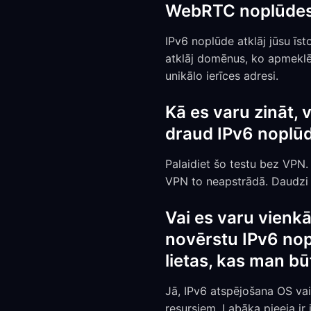
WebRTC noplūdes 
IPv6 noplūde atklāj jūsu īst
atklāj domēnus, ko apmeklē
unikālo ierīces adresi.
Kā es varu zināt,
draud IPv6 noplūd
Palaidiet šo testu bez VPN.
VPN to neapstrādā. Daudzi I
Vai es varu vienkā
novērstu IPv6 nop
lietas, kas man bū
Jā, IPv6 atspējošana OS vai
resursiem. Labāka pieeja ir 