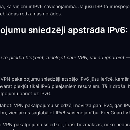
, ka viņiem ir IPv6 savienojamība. Ja jūsu ISP to ir iespējoji
 jebkādas redzamas norādes.
jumu sniedzēji apstrādā IPv6: t
 to pilnībā bloķējot, tunelējot caur VPN, vai arī ignorējot —
VPN pakalpojumu sniedzēji atspējo IPv6 jūsu ierīcē, kamēr 
varat piekļūt tikai IPv6 pieejamiem resursiem. Tā ir droša,
alpojumu pāriet uz IPv6.
aboti VPN pakalpojumu sniedzēji novirza gan IPv4, gan IPv6 
ību, vienlaikus saglabājot IPv6 savienojamību. FreeGuard V
 VPN pakalpojumu sniedzēji, īpaši bezmaksas, neko nedara a