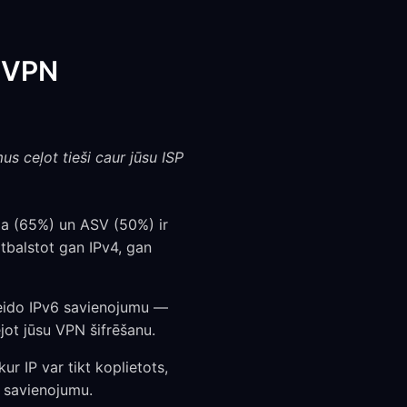
ā VPN
us ceļot tieši caur jūsu ISP
ija (65%) un ASV (50%) ir
atbalstot gan IPv4, gan
zveido IPv6 savienojumu —
ejot jūsu VPN šifrēšanu.
kur IP var tikt koplietots,
n savienojumu.