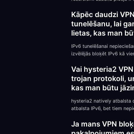
Kāpēc daudzi VPN 
tunelēšanu, lai ga
lietas, kas man bū
IPv6 tunelēšanai nepiecieša
izvēlējās bloķēt IPv6 kā vie
Vai hysteria2 VPN 
trojan protokoli, 
kas man būtu jāzi
hysteria2 natively atbalsta 
atbalsta IPv6, bet tiem nep
Ja mans VPN bloķē
pakalpojumiem es v