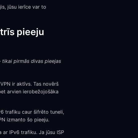
s, jūsu ierīce var to
rīs pieeju
 tikai pirmās divas pieejas
VPN ir aktīvs. Tas novērš
 bet arvien ierobežojošāka
trafiku caur šifrēto tuneli,
PN izmanto šo pieeju.
r IPv6 trafiku. Ja jūsu ISP