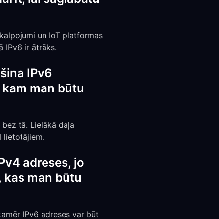
akalpojumi un IoT platformas
 IPv6 ir ātrāks.
šina IPv6
n kam man būtu
 bez tā. Lielākā daļa
lietotājiem.
IPv4 adreses, jo
as, kas man būtu
, kamēr IPv6 adreses var būt