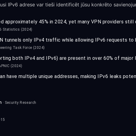
dusi IPv6 adrese var tieši identificēt jūsu konkrēto savienoj
d approximately 45% in 2024, yet many VPN providers still 
6 Statistics (2024)
 tunnels only IPv4 traffic while allowing IPv6 requests to
neering Task Force (2024)
ting both IPv4 and IPv6) are present in over 60% of major
APNIC (2024)
n have multiple unique addresses, making IPv6 leaks potent
m
· Security Research
-15