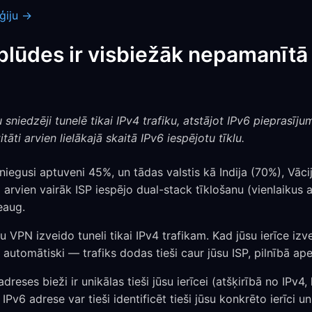
ģiju →
plūdes ir visbiežāk nepamanīt
iedzēji tunelē tikai IPv4 trafiku, atstājot IPv6 pieprasījum
itāti arvien lielākajā skaitā IPv6 iespējotu tīklu.
sniegusi aptuveni 45%, un tādas valstis kā Indija (70%), Vāc
 arvien vairāk ISP iespējo dual-stack tīklošanu (vienlaikus 
eaug.
u VPN izveido tuneli tikai IPv4 trafikam. Kad jūsu ierīce i
 automātiski — trafiks dodas tieši caur jūsu ISP, pilnībā ap
adreses bieži ir unikālas tieši jūsu ierīcei (atšķirībā no IPv4, 
Pv6 adrese var tieši identificēt tieši jūsu konkrēto ierīci u