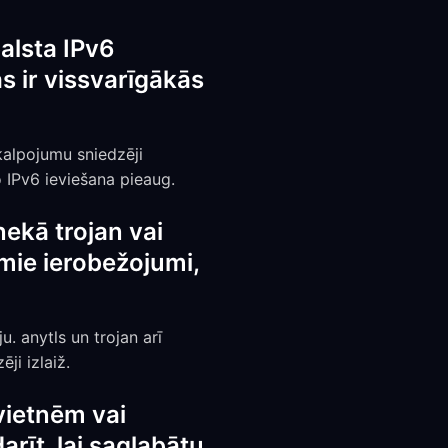
alsta IPv6
s ir vissvarīgākās
kalpojumu sniedzēji
o IPv6 ieviešana pieaug.
nekā trojan vai
amie ierobežojumi,
. anytls un trojan arī
ji izlaiž.
vietnēm vai
rīt, lai saglabātu