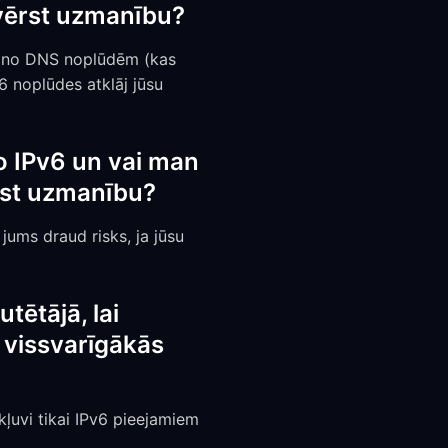
vērst uzmanību?
ībā no DNS noplūdēm (kas
 noplūdes atklāj jūsu
o IPv6 un vai man
rst uzmanību?
jums draud risks, ja jūsu
tētājā, lai
 vissvarīgākās
kļuvi tikai IPv6 pieejamiem