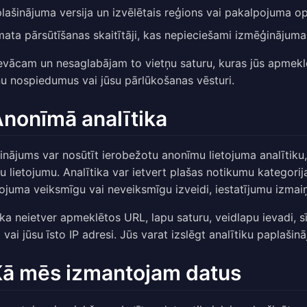
lašinājuma versija un izvēlētais reģions vai pakalpojuma op
ata pārsūtīšanas skaitītāji, kas nepieciešami izmēģināju
vācam un nesaglabājam to vietņu saturu, kuras jūs apmeklēja
ņu nospiedumus vai jūsu pārlūkošanas vēsturi.
Anonīmā analītika
inājums var nosūtīt ierobežotu anonīmu lietojuma analītiku
ju lietojumu. Analītika var ietvert plašas notikumu kategor
ojuma veiksmīgu vai neveiksmīgu izveidi, iestatījumu izmaiņ
ika neietver apmeklētos URL, lapu saturu, veidlapu ievadi, 
i vai jūsu īsto IP adresi. Jūs varat izslēgt analītiku paplaš
Kā mēs izmantojam datus