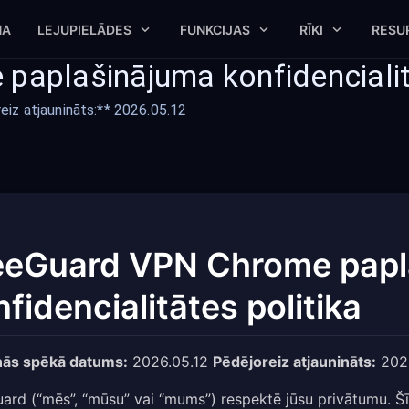
NA
LEJUPIELĀDES
FUNKCIJAS
RĪKI
RESU
aplašinājuma konfidencialitā
iz atjaunināts:** 2026.05.12
eeGuard VPN Chrome papl
fidencialitātes politika
nās spēkā datums:
2026.05.12
Pēdējoreiz atjaunināts:
2026
ard (“mēs”, “mūsu” vai “mums”) respektē jūsu privātumu. Šī 