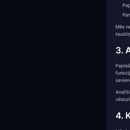
Pap
Pam
Mēs ne
tausti
3. 
Paplaš
funkci
savien
Analīt
vēstur
4. 