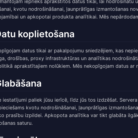
mantojam iepriekš aprakstītos datus tikai, lai nodrošinātu
īšanai, kvotu nodrošināšanai, ļaunprātīgas izmantošanas no
ojamībai un apkopotai produkta analītikai. Mēs nepārdodam
Datu koplietošana
pīgojam datus tikai ar pakalpojumu sniedzējiem, kas nepi
ga, drošības, proxy infrastruktūras un analītikas nodrošinā
olitikā aprakstītajiem nolūkiem. Mēs nekopīgojam datus ar r
Glabāšana
 iestatījumi paliek jūsu ierīcē, līdz jūs tos izdzēšat. Servera 
pieciešams kvotu nodrošināšanai, ļaunprātīgas izmantošana
sko prasību izpildei. Apkopota analītika var tikt glabāta ilgāk
ošanas saturu.