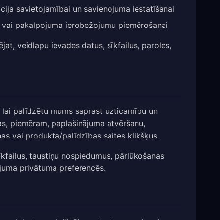
cija savietojamībai un savienojuma iestatīšanai
ma vai pakalpojuma ierobežojumu piemērošanai
t, veidlapu ievades datus, sīkfailus, paroles,
, lai palīdzētu mums saprast uzticamību un
ijas, piemēram, paplašinājuma atvēršanu,
as vai produkta/palīdzības saites klikšķus.
sīkfailus, taustiņu nospiedumus, pārlūkošanas
inājuma privātuma preferencēs.