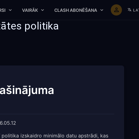
RSI
VAIRĀK
CLASH ABONĒŠANA
LA
tes politika
ašinājuma
.05.12
politika izskaidro minimālo datu apstrādi, kas