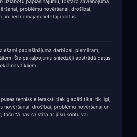
 un uzlabotu paplašinājumu, tostarp savienojuma
vēršanai, problēmu novēršanai, drošībai,
 un neiznomājam lietotāju datus.
eciešami paplašinājuma darbībai, piemēram,
tājiem. Šie pakalpojumu sniedzēji apstrādā datus
eklāmas tīkliem.
puses tehniskie ieraksti tiek glabāti tikai tik ilgi,
s novēršanai, drošībai, problēmu novēršanai un
, taču tā nav saistīta ar jūsu kontu vai