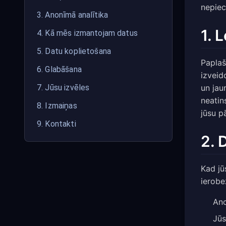
nepie
3. Anonīmā analītika
1. 
4. Kā mēs izmantojam datus
5. Datu koplietošana
Paplaš
6. Glabāšana
izveid
un jau
7. Jūsu izvēles
neatin
8. Izmaiņas
jūsu p
9. Kontakti
2. 
Kad jū
ierobe
Ano
Jūs