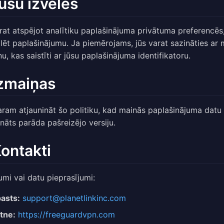
Jūsu izvēles
rat atspējot analītiku paplašinājuma privātuma preferencēs
alēt paplašinājumu. Ja piemērojams, jūs varat sazināties ar 
u, kas saistīti ar jūsu paplašinājuma identifikatoru.
Izmaiņas
ram atjaunināt šo politiku, kad mainās paplašinājuma datu
ināts parāda pašreizējo versiju.
Kontakti
umi vai datu pieprasījumi:
asts:
support@planetlinkinc.com
tne:
https://freeguardvpn.com