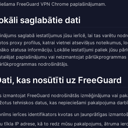
ciešama FreeGuard VPN Chrome paplašinājumam.
Lokāli saglabātie dati
inājums saglabā iestatījumus jūsu ierīcē, lai tas varētu nod
otos proxy profilus, katrai vietnei atsevišķus noteikumus, l
nāko statusa informāciju. Lokālie iestatījumi paliek jūsu pā
stalējat paplašinājumu vai neizmantojat pārlūkprogrammas s
ārlūkprogrammas nodrošinātājs.
Dati, kas nosūtīti uz FreeGuard
s izmantojat FreeGuard nodrošinātās izmēģinājuma vai paka
žotus tehniskos datus, kas nepieciešami pakalpojuma darbī
nīms ierīces identifikators kvotas un ļaunprātīgas izmanto
u tīkla IP adrese, kā to redz mūsu pakalpojums, ātruma ier