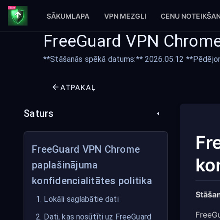
SĀKUMLAPA
VPN MEZGLI
CENU NOTEIKŠA
FreeGuard VPN Chrome p
**Stāšanās spēkā datums:** 2026.05.12 **Pēdējore
ATPAKAĻ
Saturs
Fr
FreeGuard VPN Chrome
kon
paplašinājuma
konfidencialitātes politika
Stāša
1. Lokāli saglabātie dati
FreeGu
2. Dati, kas nosūtīti uz FreeGuard