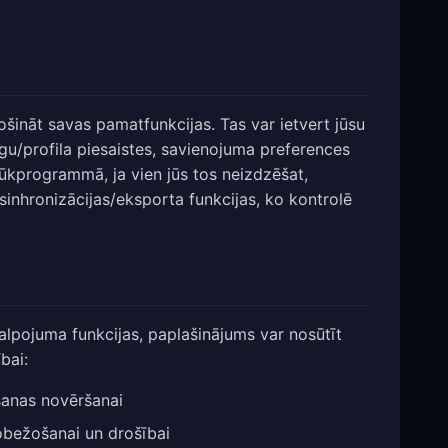
rošināt savas pamatfunkcijas. Tas var ietvert jūsu
ogu/profila piesaistes, savienojuma preferences
rlūkprogrammā, ja vien jūs tos neizdzēšat,
inhronizācijas/eksporta funkcijas, ko kontrolē
lpojuma funkcijas, paplašinājums var nosūtīt
bai:
šanas novēršanai
obežošanai un drošībai