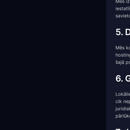
Mēs iz
iestat
saviet
5. 
Mēs ko
hostin
šajā p
6. 
Lokālie
cik ne
juridi
pārlūk