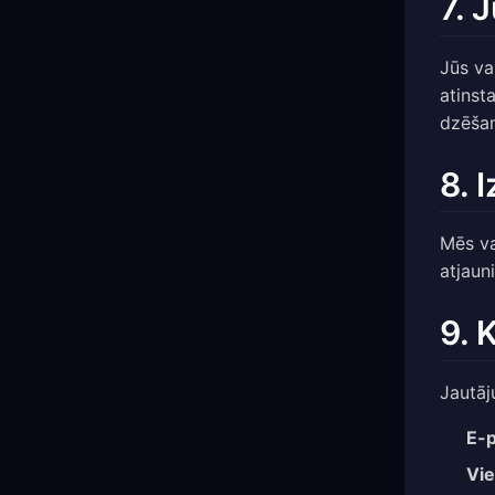
7. 
Jūs va
atinst
dzēšan
8. 
Mēs va
atjaun
9. 
Jautāj
E-p
Vie