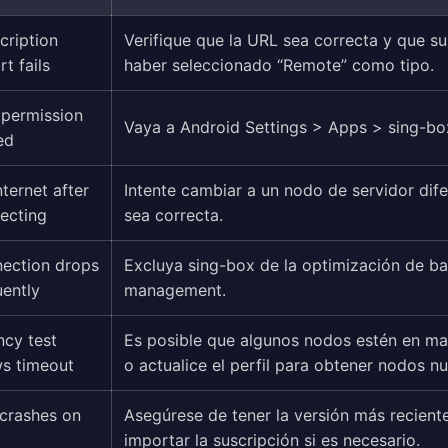
cription
Verifique que la URL sea correcta y que su
t fails
haber seleccionado “Remote” como tipo.
permission
Vaya a Android Settings > Apps > sing-b
ed
nternet after
Intente cambiar a un nodo de servidor difer
ecting
sea correcta.
ection drops
Excluya sing-box de la optimización de bat
uently
management.
ncy test
Es posible que algunos nodos estén en man
s timeout
o actualice el perfil para obtener nodos n
crashes on
Asegúrese de tener la versión más reciente
importar la suscripción si es necesario.