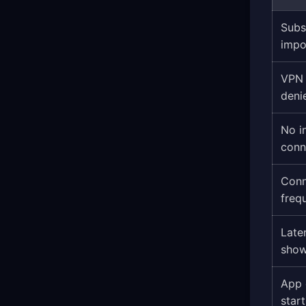
Subs
impor
VPN 
deni
No i
conn
Conn
freq
Late
show
App 
start