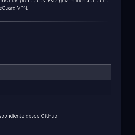
chos más protocolos. Esta guía le muestra cómo
reeGuard VPN.
espondiente desde GitHub.