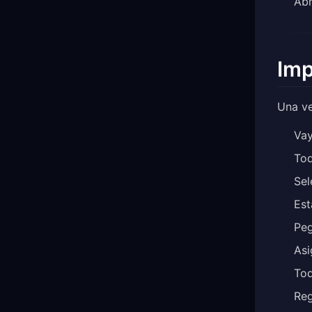
Abr
Imp
Una ve
Vay
To
Se
Est
Peg
Asi
To
Reg