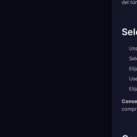
del tú
Sel
Una
Sel
Eli
Use
Eli
Conse
compro