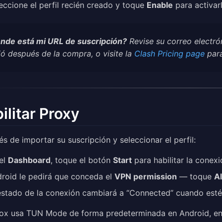
eccione el perfil recién creado y toque
Enable
para activarl
nde está mi URL de suscripción?
Revise su correo electró
ió después de la compra, o visite la
Clash Pricing page
para
ilitar Proxy
s de importar su suscripción y seleccionar el perfil:
el
Dashboard
, toque el botón
Start
para habilitar la conex
roid le pedirá que conceda el
VPN permission
— toque
A
estado de la conexión cambiará a “Connected” cuando esté 
ox usa TUN Mode de forma predeterminada en Android, enru