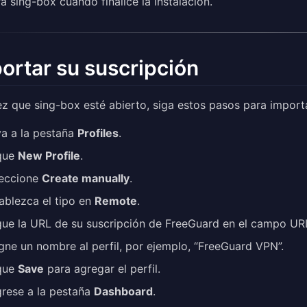
a sing-box cuando finalice la instalación.
ortar su suscripción
z que sing-box esté abierto, siga estos pasos para import
a a la pestaña
Profiles
.
que
New Profile
.
leccione
Create manually
.
ablezca el tipo en
Remote
.
ue la URL de su suscripción de FreeGuard en el campo UR
gne un nombre al perfil, por ejemplo, “FreeGuard VPN”.
que
Save
para agregar el perfil.
rese a la pestaña
Dashboard
.