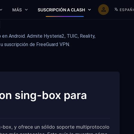
MÁS
SUSCRIPCIÓN A CLASH
ESPAÑ
d
o en Android. Admite Hysteria2, TUIC, Reality,
su suscripción de FreeGuard VPN.
on sing-box para
ng-box, y ofrece un sólido soporte multiprotocolo