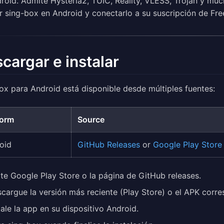
roid. Admite Hysteria2, TUIC, Reality, VLESS, Trojan y mu
ar sing-box en Android y conectarlo a su suscripción de F
cargar e instalar
ox para Android está disponible desde múltiples fuentes:
form
Source
oid
GitHub Releases
or
Google Play Store
ite Google Play Store o la página de GitHub releases.
cargue la versión más reciente (Play Store) o el APK corr
tale la app en su dispositivo Android.