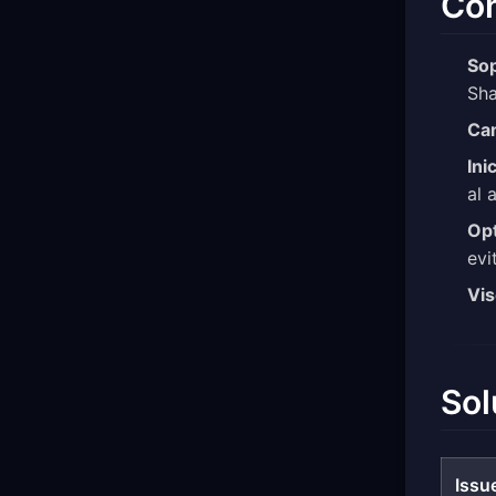
Con
Sop
Sha
Cam
Ini
al 
Opt
evi
Vis
Sol
Issu