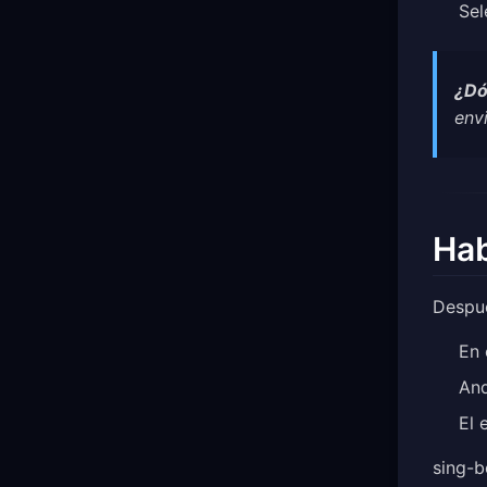
Sel
¿Dó
env
Hab
Despué
En 
And
El 
sing-b