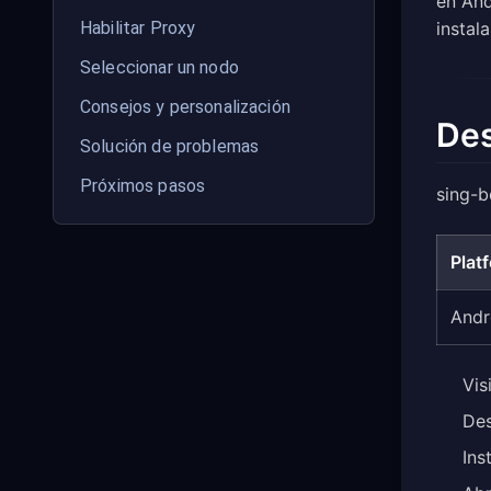
en And
Habilitar Proxy
instal
Seleccionar un nodo
Consejos y personalización
Des
Solución de problemas
Próximos pasos
sing-b
Plat
Andr
Vis
Des
Ins