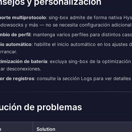
sejos y personalización
orte multiprotocolo
: sing-box admite de forma nativa Hyst
dowsocks y más — no se necesita configuración adicional
bio de perfil
: mantenga varios perfiles para distintos cas
cio automático
: habilite el inicio automático en los ajuste
arrancar.
imización de batería
: excluya sing-box de la optimización 
tar desconexiones.
or de registros
: consulte la sección Logs para ver detalle
ución de problemas
e
Solution