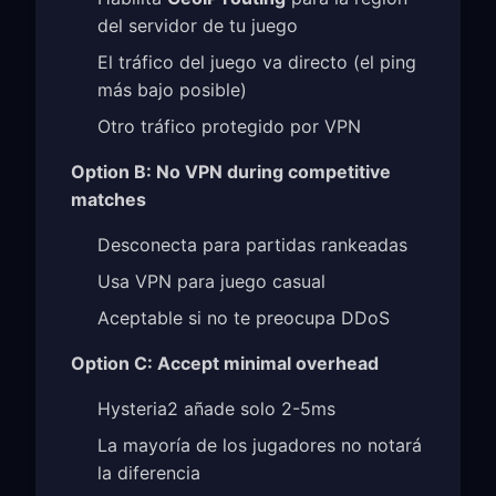
del servidor de tu juego
El tráfico del juego va directo (el ping
más bajo posible)
Otro tráfico protegido por VPN
Option B: No VPN during competitive
matches
Desconecta para partidas rankeadas
Usa VPN para juego casual
Aceptable si no te preocupa DDoS
Option C: Accept minimal overhead
Hysteria2 añade solo 2-5ms
La mayoría de los jugadores no notará
la diferencia