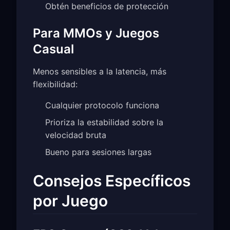
Obtén beneficios de protección
Para MMOs y Juegos
Casual
Menos sensibles a la latencia, más
flexibilidad:
Cualquier protocolo funciona
Prioriza la estabilidad sobre la
velocidad bruta
Bueno para sesiones largas
Consejos Específicos
por Juego