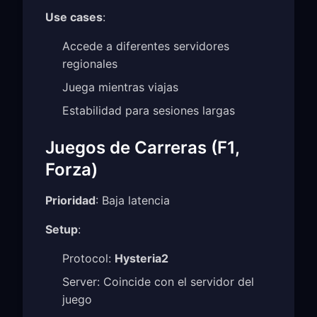
Use cases
:
Accede a diferentes servidores
regionales
Juega mientras viajas
Estabilidad para sesiones largas
Juegos de Carreras (F1,
Forza)
Prioridad
: Baja latencia
Setup
:
Protocol:
Hysteria2
Server: Coincide con el servidor del
juego