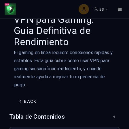
ES
VPN para Gaming:
Guía Definitiva de
Rendimiento
El gaming en línea requiere conexiones rápidas y
estables. Esta guía cubre cómo usar VPN para
gaming sin sacrificar rendimiento, y cuándo
realmente ayuda a mejorar tu experiencia de
juego.
BACK
Tabla de Contenidos