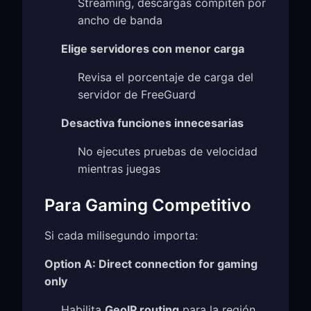
Streaming, descargas compiten por
ancho de banda
Elige servidores con menor carga
Revisa el porcentaje de carga del
servidor de FreeGuard
Desactiva funciones innecesarias
No ejecutes pruebas de velocidad
mientras juegas
Para Gaming Competitivo
Si cada milisegundo importa:
Option A: Direct connection for gaming
only
Habilita
GeoIP routing
para la región