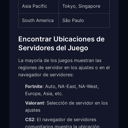
Asia Pacific
Tokyo, Singapore
South America
São Paulo
Encontrar Ubicaciones de
Servidores del Juego
La mayoría de los juegos muestran las
regiones de servidor en los ajustes o en el
navegador de servidores:
Fortnite
: Auto, NA-East, NA-West,
Europe, Asia, etc.
Valorant
: Selección de servidor en los
ajustes
CS2
: El navegador de servidores
comunitarios muestra la ubicación