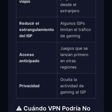
viajas
desde el
extranjero
Reducir el
Algunos ISPs
estrangulamiento
limitan el tráfico
del ISP
de gaming
Juegos que se
Acceso
lanzan primero
anticipado
en otras
regiones
Oculta la
Privacidad
actividad de
gaming al ISP
⚠️ Cuándo VPN Podría No