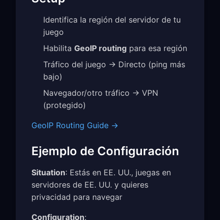
Identifica la región del servidor de tu
juego
Habilita
GeoIP routing
para esa región
Tráfico del juego → Directo (ping más
bajo)
Navegador/otro tráfico → VPN
(protegido)
GeoIP Routing Guide →
Ejemplo de Configuración
Situation
: Estás en EE. UU., juegas en
servidores de EE. UU. y quieres
privacidad para navegar
Configuration
: