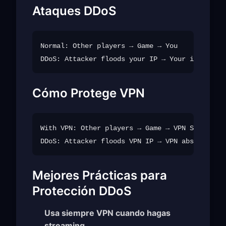
Ataques DDoS
Normal: Other players → Game → You

Cómo Protege VPN
With VPN: Other players → Game → VPN Server → 
Mejores Prácticas para
Protección DDoS
Usa siempre VPN cuando hagas
streaming