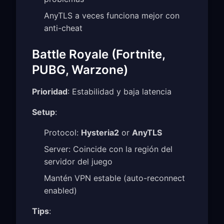
AnyTLS a veces funciona mejor con
anti-cheat
Battle Royale (Fortnite,
PUBG, Warzone)
Prioridad
: Estabilidad y baja latencia
Setup
:
Protocol:
Hysteria2
or
AnyTLS
Server: Coincide con la región del
servidor del juego
Mantén VPN estable (auto-reconnect
enabled)
Tips
: