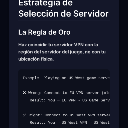
Estrategia de
Selección de Servidor
La Regla de Oro
Haz coincidir tu servidor VPN con la
región del servidor del juego, no con tu
ubicación física.
Example: Playing on US West game servers from 
❌ Wrong: Connect to EU VPN server (closer to y
   Result: You → EU VPN → US Game Server (long
✅ Right: Connect to US West VPN server
