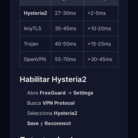
Hysteria2
27-30ms
+2-5ms
AnyTLS
35-45ms
+10-20ms
Trojan
40-50ms
+15-25ms
OpenVPN
55-70ms
+30-45ms
Habilitar Hysteria2
Abre
FreeGuard
→
Settings
Busca
VPN Protocol
Selecciona
Hysteria2
Save
y
Reconnect