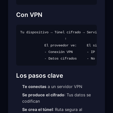
Con VPN
Tu dispositivo → Túnel cifrado → Servidor VPN 
                      ↑                ↑

            El proveedor ve:     El sitio web 
            - Conexión VPN       - IP del serv
Los pasos clave
Te conectas
a un servidor VPN
Se produce el cifrado
: Tus datos se
codifican
Se crea el túnel
: Ruta segura al