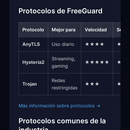
Protocolos de FreeGuard
Protocolo
Mejor para
Velocidad
Segur
AnyTLS
Uso diario
★★★★
★★
Streaming,
Hysteria2
★★★★★
★★
gaming
Redes
Trojan
★★★
★★
restringidas
Más información sobre protocolos →
Protocolos comunes de la
industria