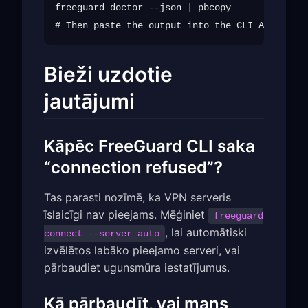
freeguard doctor --json | pbcopy

Bieži uzdotie
jautājumi
Kāpēc FreeGuard CLI saka
“connection refused”?
Tas parasti nozīmē, ka VPN serveris
īslaicīgi nav pieejams. Mēģiniet
freeguard
, lai automātiski
connect --server auto
izvēlētos labāko pieejamo serveri, vai
pārbaudiet ugunsmūra iestatījumus.
Kā pārbaudīt, vai mans