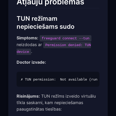
Atļauju problēmas
TUN režīmam
nepieciešams sudo
Simptoms:
freeguard connect --tun
neizdodas ar
Permission denied: TUN
.
device
Doctor izvade:
Risinājums:
TUN režīms izveido virtuālu
tīkla saskarni, kam nepieciešamas
paaugstinātas tiesības: