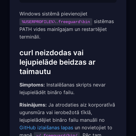
Windows sistēmā pievienojiet
sistēmas
%USERPROFILE%\.freeguard\bin
PATH vides mainīgajam un restartējiet
termināli.
curl neizdodas vai
lejupielāde beidzas ar
taimautu
Simptoms:
Instalēšanas skripts nevar
lejupielādēt bināro failu.
Risinājums:
Ja atrodaties aiz korporatīvā
ugunsmūra vai ierobežotā tīklā,
lejupielādējiet bināro failu manuāli no
GitHub izlaišanas lapas
un novietojiet to
mapē
. Pēc tam
~/.freeguard/bin/