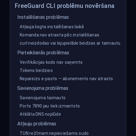
FreeGuard CLI problēmu novēršana
Instalēšanas problēmas
Atļauja liegta instalēšanas laikā
Komanda nav atrasta pēc instalēšanas
curl neizdodas vai lejupielāde beidzas ar taimautu
Pieteikšanās problēmas
Verifikācijas kods nav saņemts
Tokens beidzies
Nepareizs e-pasts — abonements nav atrasts
Savienojuma problēmas
Savienojuma taimauts
Ports 7890 jau tiek izmantots
Atklāta DNS noplūde
Atļauju problēmas
TUN režīmam nepieciešams sudo