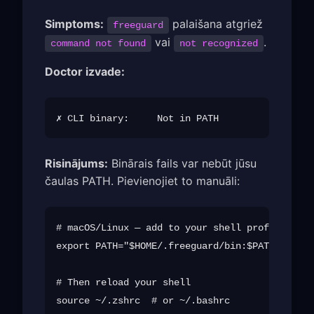
Simptoms:
palaišana atgriež
freeguard
vai
.
command not found
not recognized
Doctor izvade:
Risinājums:
Binārais fails var nebūt jūsu
čaulas PATH. Pievienojiet to manuāli:
# macOS/Linux — add to your shell profile (~/.
export PATH="$HOME/.freeguard/bin:$PATH"

# Then reload your shell
