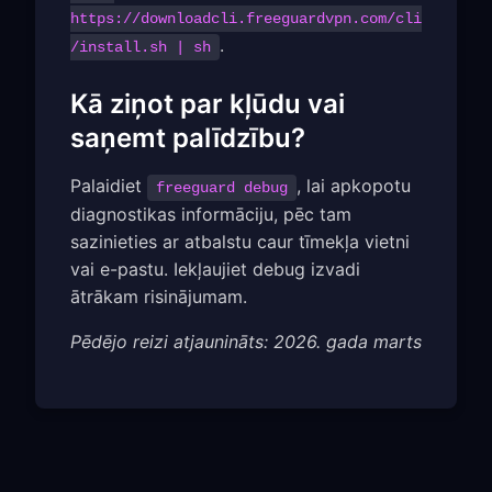
https://downloadcli.freeguardvpn.com/cli
.
/install.sh | sh
Kā ziņot par kļūdu vai
saņemt palīdzību?
Palaidiet
, lai apkopotu
freeguard debug
diagnostikas informāciju, pēc tam
sazinieties ar atbalstu caur tīmekļa vietni
vai e-pastu. Iekļaujiet debug izvadi
ātrākam risinājumam.
Pēdējo reizi atjaunināts: 2026. gada marts