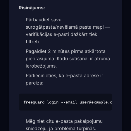
Risinājums:
Pārbaudiet savu
surogātpasta/nevēlamā pasta mapi —
verifikācijas e-pasti dažkārt tiek
filtrēti.
Pagaidiet 2 minūtes pirms atkārtota
pieprasījuma. Kodu sūtīšanai ir ātruma
ierobežojums.
Pārliecinieties, ka e-pasta adrese ir
pareiza:
freeguard login --email 
user@example.com
Mēģiniet citu e-pasta pakalpojumu
sniedzēju, ja problēma turpinās.