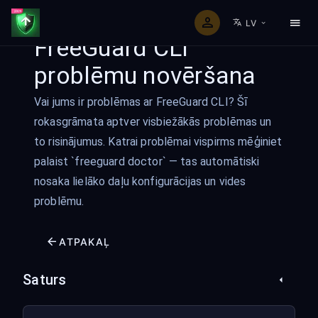
LV
FreeGuard CLI
problēmu novēršana
Vai jums ir problēmas ar FreeGuard CLI? Šī
rokasgrāmata aptver visbiežākās problēmas un
to risinājumus. Katrai problēmai vispirms mēģiniet
palaist `freeguard doctor` — tas automātiski
nosaka lielāko daļu konfigurācijas un vides
problēmu.
ATPAKAĻ
Saturs