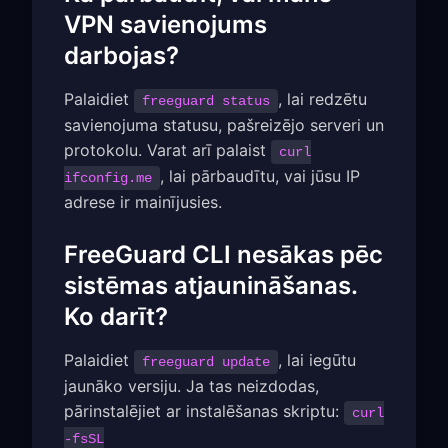
VPN savienojums
darbojas?
Palaidiet
, lai redzētu
freeguard status
savienojuma statusu, pašreizējo serveri un
protokolu. Varat arī palaist
curl
, lai pārbaudītu, vai jūsu IP
ifconfig.me
adrese ir mainījusies.
FreeGuard CLI nesākas pēc
sistēmas atjaunināšanas.
Ko darīt?
Palaidiet
, lai iegūtu
freeguard update
jaunāko versiju. Ja tas neizdodas,
pārinstalējiet ar instalēšanas skriptu:
curl
-fsSL