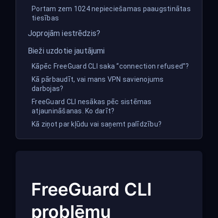
Portam zem 1024 nepieciešamas paaugstinātas
tiesības
Joprojām iestrēdzis?
Bieži uzdotie jautājumi
Kāpēc FreeGuard CLI saka “connection refused”?
Kā pārbaudīt, vai mans VPN savienojums
darbojas?
FreeGuard CLI nesākas pēc sistēmas
atjaunināšanas. Ko darīt?
Kā ziņot par kļūdu vai saņemt palīdzību?
FreeGuard CLI
problēmu