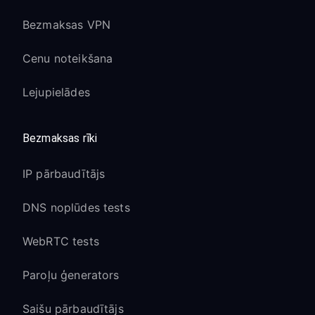
Pilna piekļuve Google Play Store
Bezmaksas VPN
lietotnēm ar VPN aizsardzību
Cenu noteikšana
Google Assistant balss komandas
turpina darboties normāli
Lejupielādes
Chromecast built-in funkcionalitāte
paliek darbspējīga
Bezmaksas rīki
Sony attēla apstrāde:
IP pārbaudītājs
X1 procesors un TRILUMINOS displeja
tehnoloģija darbojas optimāli
DNS noplūdes tests
Dolby Vision un HDR10 saturs saglabā
WebRTC tests
kvalitāti caur VPN
Sony ekskluzīvie attēla režīmi
Paroļu ģenerators
(Cinema, Sports utt.) paliek aktīvi
Saišu pārbaudītājs