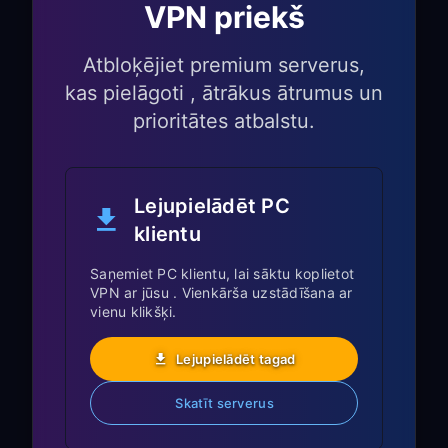
koplietošanu savā datorā
VPN priekš
Atveriet
FreeGuard VPN
savā
Atbloķējiet premium serverus,
Windows PC vai Mac
kas pielāgoti , ātrākus ātrumus un
Dodieties uz
Settings
un iespējojiet
prioritātes atbalstu.
TUN Mode
Iespējojiet
Allow LAN Access
Pierakstiet
IP address
un
port number
Lejupielādēt PC
(piemēram,
)
klientu
192.168.1.5:7890
Saņemiet PC klientu, lai sāktu koplietot
2. solis: konfigurējiet Sony
VPN ar jūsu . Vienkārša uzstādīšana ar
Android TV Proxy
vienu klikšķi.
iestatījumus
Lejupielādēt tagad
Nospiediet
Settings
pogu uz Sony TV
Skatīt serverus
pults
Dodieties uz
Network & Internet
→