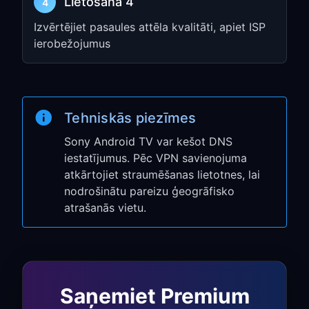
Lietošana 4
4
savienojumu
Izvērtējiet pasaules attēla kvalitāti, apiet ISP
ierobežojumus
Atveriet straumēšanas lietotni savā
Sony TV
Pārliecinieties, ka lietotne redz jūsu
izvēlēto VPN reģionu
Tehniskās piezīmes
Rezerves iestatīšana:
Sony Android TV var kešot DNS
iestatījumus. Pēc VPN savienojuma
datora koplietošana
atkārtojiet straumēšanas lietotnes, lai
nodrošinātu pareizu ģeogrāfisko
Izmantojiet datora koplietošanu, ja vietējā
atrašanās vietu.
Android TV lietotne nav pieejama vai ja
vēlaties novirzīt TV caur sava datora
savienojumu.
Saņemiet Premium
1. solis: iespējojiet VPN