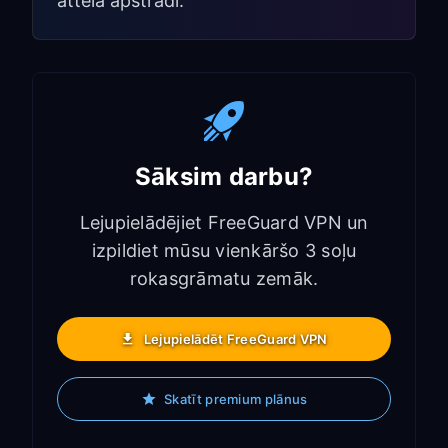
attēla apstrādi.
Sāksim darbu?
Lejupielādējiet FreeGuard VPN un
izpildiet mūsu vienkāršo 3 soļu
rokasgrāmatu zemāk.
Lejupielādēt FreeGuard VPN
Skatīt premium plānus