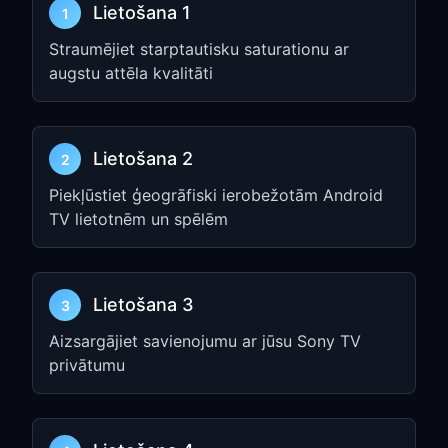
Lietošana 1
1
Meklējiet
FreeGuard VPN
Straumējiet starptautisku saturationu ar
Instalējiet Android TV lietotni vai
augstu attēla kvalitāti
izmantojiet Android TV bezsaistes APK
no FreeGuard lejupielāžu lapas, ja jūsu
TV iestatīšanai nepieciešama manuāla
instalēšana
Lietošana 2
2
Piekļūstiet ģeogrāfiski ierobežotām Android
2. solis: izveidojiet
TV lietotnēm un spēlēm
savienojumu televizorā
Atveriet
FreeGuard VPN
televizorā
Lietošana 3
3
Piesakieties vai aktivizējiet savu
abonementu
Aizsargājiet savienojumu ar jūsu Sony TV
privātumu
Izvēlieties VPN mezglu un pieskarieties
Connect
3. solis: pārbaudiet