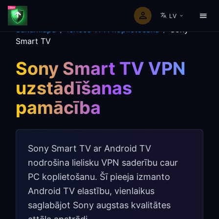
LV
Sākumlapa
/
Ierīces VPN koplietošana
/
Sony
Smart TV
Sony Smart TV VPN
uzstādīšanas
pamācība
Sony Smart TV ar Android TV
nodrošina lielisku VPN saderību caur
PC koplietošanu. Šī pieeja izmanto
Android TV elastību, vienlaikus
saglabājot Sony augstas kvalitātes