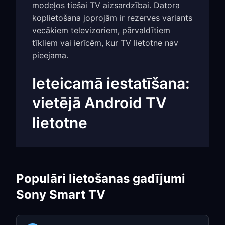
modeļos tiešai TV aizsardzībai. Datora
koplietošana joprojām ir rezerves variants
vecākiem televizoriem, pārvaldītiem
tīkliem vai ierīcēm, kur TV lietotne nav
pieejama.
Ieteicamā iestatīšana:
vietējā Android TV
lietotne
1. solis: instalējiet
FreeGuard uz Sony Android
Populāri lietošanas gadījumi
TV
Sony Smart TV
Atveriet
Google Play
savā Sony
Android TV vai Google TV