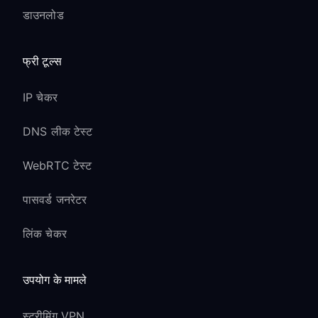
डाउनलोड
competitive gaming के लिए gaming-
optimized VPN servers पर विचार करें
फ्री टूल्स
Party Chat &
Communication:
IP चेकर
Xbox Live party chat VPN के माध्यम से
DNS लीक टेस्ट
सामान्य रूप से काम करता है
WebRTC टेस्ट
voice quality VPN server performance
पर निर्भर कर सकती है
पासवर्ड जनरेटर
privacy के लिए आपका real IP address अन्य
players से छिपा रहता है
लिंक चेकर
DDoS Protection Benefits:
उपयोग के मामले
competitive gaming के दौरान targeted
DDoS attacks से बचाता है
स्ट्रीमिंग VPN