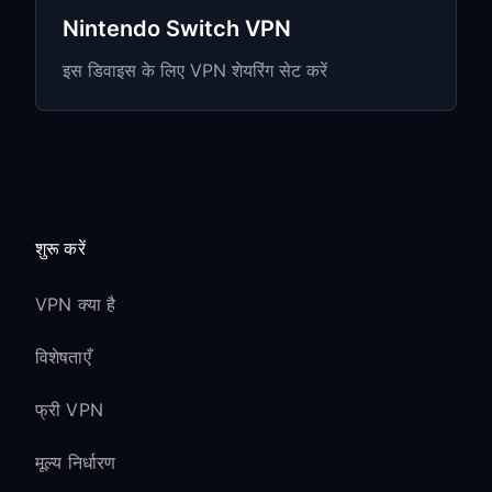
Game Pass access करने से पहले desired
Nintendo Switch VPN
region के VPN server से connect करें
इस डिवाइस के लिए VPN शेयरिंग सेट करें
अलग-अलग regions में exclusive games
और content हो सकते हैं
Cloud gaming (xCloud) VPN के माध्यम से
काम करता है, लेकिन latency थोड़ी बढ़ सकती है
Xbox Live &
शुरू करें
Multiplayer Gaming
VPN क्या है
NAT Type Considerations:
विशेषताएँ
VPN का उपयोग करते समय NAT Type
फ्री VPN
“Moderate” या “Strict” दिख सकता है
अधिकांश games इन NAT types के साथ भी
मूल्य निर्धारण
ठीक चलेंगे