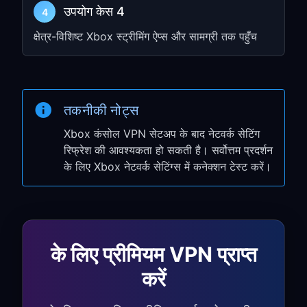
उपयोग केस 4
Manual
चुनें और Step 1 से IP address और
4
port दर्ज करें
क्षेत्र-विशिष्ट Xbox स्ट्रीमिंग ऐप्स और सामग्री तक पहुँच
Xbox One के लिए:
guide खोलने के लिए
Xbox button
दबाएँ
System
→
Settings
→
Network
पर जाएँ
तकनीकी नोट्स
Network settings
→
Advanced
Xbox कंसोल VPN सेटअप के बाद नेटवर्क सेटिंग
settings
चुनें
रिफ्रेश की आवश्यकता हो सकती है। सर्वोत्तम प्रदर्शन
के लिए Xbox नेटवर्क सेटिंग्स में कनेक्शन टेस्ट करें।
Proxy settings
→
Manual
चुनें
Step 1 से IP address और port दर्ज करें
चरण 3: अपनी Xbox
Connection Test करें
के लिए प्रीमियम VPN प्राप्त
करें
Network settings
→
Test network
connection
पर जाएँ