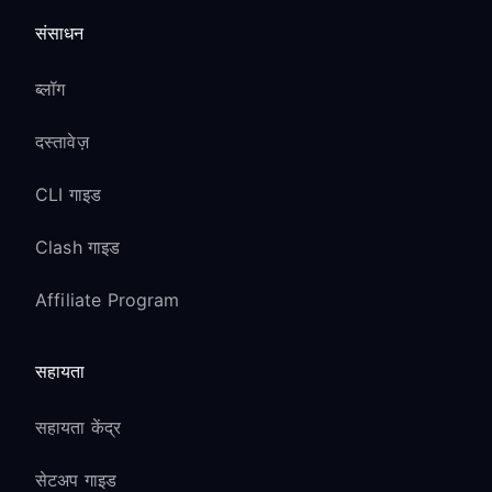
होते हैं, VPN location से नहीं
संसाधन
Xbox पर Streaming Apps:
ब्लॉग
Netflix, Hulu, Disney+, और अन्य apps
VPN के साथ काम करते हैं
दस्तावेज़
geo-restricted content libraries access
CLI गाइड
करें
4K streaming VPN connection के माध्यम
Clash गाइड
से quality बनाए रखती है
Affiliate Program
Xbox Live Gold & Game
Pass Ultimate:
सहायता
services VPN connection के साथ सामान्य
सहायता केंद्र
रूप से काम करती हैं
monthly free games region के अनुसार
सेटअप गाइड