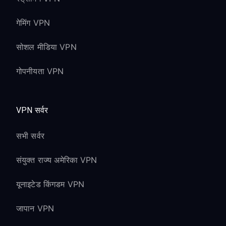
IP-based harassment और swatting
गेमिंग VPN
attempts को रोकता है
आपके network को lag switches और अन्य
सोशल मीडिया VPN
network attacks से सुरक्षा देता है
गोपनीयता VPN
Xbox Entertainment
Features
VPN सर्वर
Xbox Store Region Access:
सभी सर्वर
exclusive content के लिए अलग-अलग
संयुक्त राज्य अमेरिका VPN
regional Xbox Stores access करें
यूनाइटेड किंगडम VPN
pricing regions के बीच अलग हो सकती है
(local laws जांचें)
जापान VPN
digital purchases account region से जुड़े