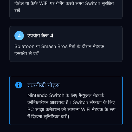
चरण 3: अपने कनेक्शन का परीक्षण
होटेल या कैफे WiFi पर गेमिंग करते समय Switch सुरक्षित
रखें
करें
System Settings में
Internet
→
Test
Connection
पर जाएँ
उपयोग केस 4
4
सत्यापित करें कि कनेक्शन सफल है
Splatoon या Smash Bros मैचों के दौरान नेटवर्क
VPN काम कर रहा है यह पुष्टि करने के लिए
हस्तक्षेप से बचें
Nintendo eShop खोलें
आपका Nintendo Switch अब आपके PC के
माध्यम से VPN का उपयोग कर रहा है!
तकनीकी नोट्स
Nintendo Switch के
Nintendo Switch के लिए मैन्युअल नेटवर्क
कॉन्फ़िगरेशन आवश्यक है। Switch संगतता के लिए
विशिष्ट लाभ
PC साझा कनेक्शन को सामान्य WiFi नेटवर्क के रूप
में दिखना सुनिश्चित करें।
eShop क्षेत्रीय एक्सेस: