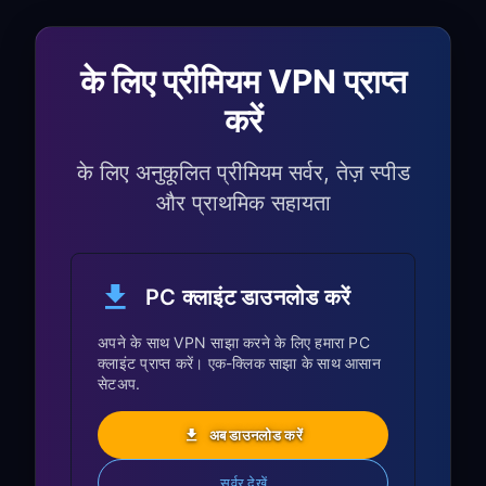
विशेष गेम्स के लिए विभिन्न क्षेत्रीय Nintendo
eShops तक पहुँच प्राप्त करें
के लिए प्रीमियम VPN प्राप्त
बेहतर डील्स के लिए क्षेत्रों में कीमतों की तुलना करें
करें
region-locked demos और सामग्री
डाउनलोड करें
के लिए अनुकूलित प्रीमियम सर्वर, तेज़ स्पीड
Japan-exclusive Nintendo Switch
और प्राथमिक सहायता
games तक पहुँच प्राप्त करें
पोर्टेबल गेमिंग सुरक्षा:
PC क्लाइंट डाउनलोड करें
सार्वजनिक Wi-Fi नेटवर्क पर अपने Switch
कनेक्शन को सुरक्षित करें
अपने के साथ VPN साझा करने के लिए हमारा PC
क्लाइंट प्राप्त करें। एक-क्लिक साझा के साथ आसान
संभावित खतरों से अपने Nintendo Account की
सेटअप.
रक्षा करें
ऑनलाइन गेमिंग सत्रों के दौरान अपना वास्तविक IP
अब डाउनलोड करें
address छिपाएँ
सर्वर देखें