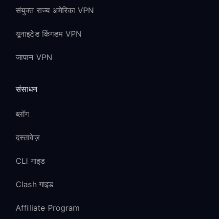
Content:
संयुक्त राज्य अमेरिका VPN
downloadable content VPN कनेक्शन के
यूनाइटेड किंगडम VPN
साथ काम करता है
एक क्षेत्र में खरीदे गए season passes वैश्विक
जापान VPN
रूप से काम करते हैं
Super Smash Bros. के लिए Fighter Pass
संसाधन
content सामान्य रूप से डाउनलोड होता है
Pokemon expansion passes VPN के
ब्लॉग
माध्यम से कार्य करते हैं
दस्तावेज़
Nintendo Switch
CLI गाइड
समस्याओं का समाधान
Clash गाइड
Switch proxy से connect नहीं कर पा रहा है:
Affiliate Program
proxy settings कॉन्फ़िगर करने के बाद अपने