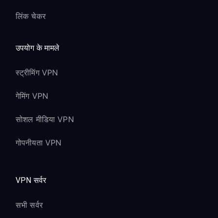
voice chat कार्य करता रहता है
लिंक चेकर
Cloud save data synchronization VPN
के माध्यम से काम करती है
उपयोग के मामले
Classic Game Libraries:
स्ट्रीमिंग VPN
VPN के माध्यम से NES और SNES games
गेमिंग VPN
सुलभ
Game Boy और Game Boy Advance
सोशल मीडिया VPN
games (Expansion Pack के साथ)
classic game performance पर कोई प्रभाव
गोपनीयता VPN
नहीं
Save states devices के बीच सामान्य रूप से
VPN सर्वर
sync होते हैं
सभी सर्वर
DLC और Season Pass