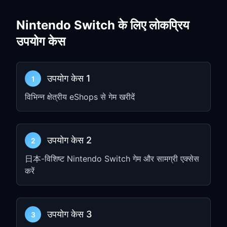
सुनिश्चित करें कि आपका PC एक साझा नेटवर्क
कनेक्शन बनाता है
Nintendo Switch के लिए लोकप्रिय
चरण 2: Nintendo Switch
उपयोग केस
नेटवर्क सेटिंग्स कॉन्फ़िगर करें
Switch Home स्क्रीन से,
उपयोग केस 1
System
1
Settings
पर जाएँ
विभिन्न क्षेत्रीय eShops से गेम खरीदें
बाएँ मेनू से
Internet
चुनें
अपना वर्तमान Wi-Fi कनेक्शन चुनें
उपयोग केस 2
Change Settings
चुनें
2
नीचे स्क्रॉल करके
Proxy Settings
तक जाएँ
日本-विशिष्ट Nintendo Switch गेम और सामग्री एक्सेस
करें
Manual
चुनें
चरण 1 से IP address और port दर्ज करें
सेटिंग्स सेव करें
उपयोग केस 3
3