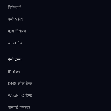
विशेषताएँ
games के लिए multi-language support
सामग्री मार्गदर्शन के लिए PEGI rating system
फ्री VPN
region-specific promotional content
मूल्य निर्धारण
स्थानीय मुद्रा pricing options
डाउनलोड
Nintendo Switch
Online सुविधाएँ
फ्री टूल्स
Online Multiplayer:
IP चेकर
VPN के साथ Nintendo Switch Online
DNS लीक टेस्ट
सामान्य रूप से काम करता है
WebRTC टेस्ट
सर्वर दूरी के आधार पर थोड़ी latency वृद्धि हो
सकती है
पासवर्ड जनरेटर
Nintendo Switch Online app के माध्यम से