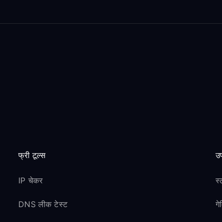
फ्री टूल्स
उप
IP चेकर
स्
DNS लीक टेस्ट
ग