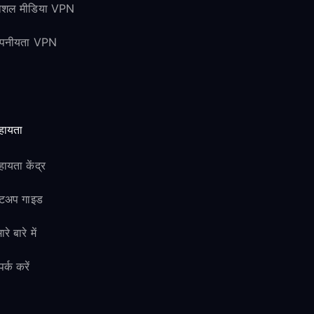
ोशल मीडिया VPN
ोपनीयता VPN
हायता
ायता केंद्र
ेटअप गाइड
ारे बारे में
पर्क करें