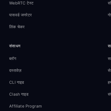
WebRTC टेस्ट
स
पासवर्ड जनरेटर
ग
लिंक चेकर
संसाधन
स
ब्लॉग
सह
दस्तावेज़
स
CLI गाइड
हम
Clash गाइड
सं
Affiliate Program