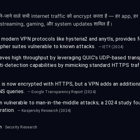
-जाने वाले सभी internet traffic को encrypt करता है — हर app, ह
 streaming, gaming, और system updates शामिल हैं।
 modern VPN protocols like hysteria2 and anytls, provides 
ipher suites vulnerable to known attacks.
— IETF (2024)
eves high throughput by leveraging QUIC's UDP-based transpo
ti-detection capabilities by mimicking standard HTTPS traf
c is now encrypted with HTTPS, but a VPN adds an additiona
NS queries.
— Google Transparency Report (2024)
n vulnerable to man-in-the-middle attacks; a 2024 study f
ration.
— Kaspersky Research (2024)
m
· Security Research