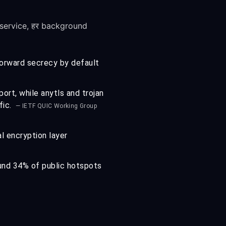
र service, हर background
forward secrecy by default
rt, while anytls and trojan
fic.
— IETF QUIC Working Group
l encryption layer
ound 34% of public hotspots