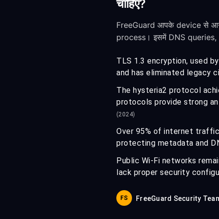
चाहिए?
FreeGuard आपके device से आने
process। इसमें DNS queries,
TLS 1.3 encryption, used by
and has eliminated legacy c
The hysteria2 protocol achi
protocols provide strong an
(2024)
Over 95% of internet traffi
protecting metadata and D
Public Wi-Fi networks remai
lack proper security configu
FS
FreeGuard Security Tea