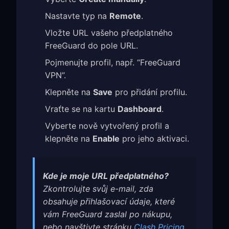
Nastavte typ na
Remote
.
Vložte URL vašeho předplatného
FreeGuard do pole URL.
Pojmenujte profil, např. “FreeGuard
VPN”.
Klepněte na
Save
pro přidání profilu.
Vraťte se na kartu
Dashboard
.
Vyberte nově vytvořený profil a
klepněte na
Enable
pro jeho aktivaci.
Kde je moje URL předplatného?
Zkontrolujte svůj e-mail, zda
obsahuje přihlašovací údaje, které
vám FreeGuard zaslal po nákupu,
nebo navštivte stránku
Clash Pricing