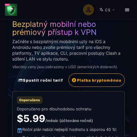
CS
PRÉMIOVÉ VPN TARIFY PRO KAŽDÉ ZAŘÍZENÍ
Bezplatný mobilní nebo
prémiový přístup k VPN
Začněte s bezplatnými mobilními uzly na iOS a
Androidu nebo zvolte prémiový tarif pro všechny
platformy, TV aplikace, CLI, pracovní postupy Clash a
sdílení LAN ve stylu routeru.
Všechny ceny jsou zobrazeny v USD (amerických dolarech).
Spustit roční tarif
Platba kryptoměnou
Doporučeno
Doporučeno pro dlouhodobou ochranu
$5.99
/měsíc (účtováno ročně)
Roční plán nabízí nejlepší hodnotu s úsporou 40 %!