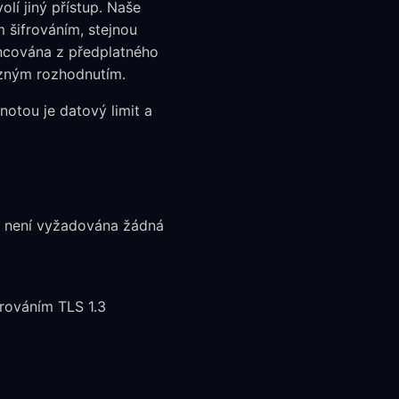
lí jiný přístup. Naše
m šifrováním, stejnou
ancována z předplatného
azným rozhodnutím.
otou je datový limit a
— není vyžadována žádná
frováním TLS 1.3