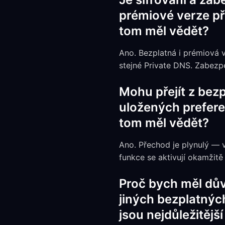
prémiové verze pře
tom měl vědět?
Ano. Bezplatná i prémiová ve
stejné Private DNS. Zabezpe
Mohu přejít z bez
uložených preferen
tom měl vědět?
Ano. Přechod je plynulý — 
funkce se aktivují okamžitě
Proč bych měl dů
jiných bezplatných
jsou nejdůležitějš