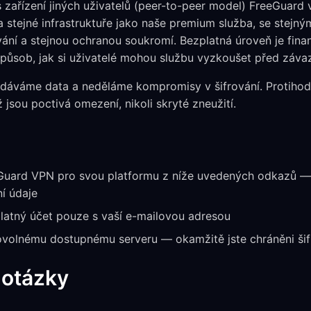
zařízení jiných uživatelů (peer-to-peer model) FreeGuard vo
 stejné infrastruktuře jako naše premium služba, se stejný
ování a stejnou ochranou soukromí. Bezplatná úroveň je fin
působ, jak si uživatelé mohou službu vyzkoušet před záv
áváme data a neděláme kompromisy v šifrování. Protihodn
jsou poctivá omezení, nikoli skryté zneužití.
eGuard VPN pro svou platformu z níže uvedených odkazů 
ní údaje
latný účet pouze s vaší e-mailovou adresou
bovolnému dostupnému serveru — okamžitě jste chráněni ši
 otázky