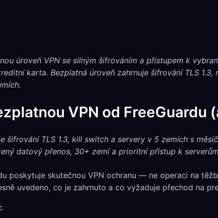
tnou úroveň VPN se silným šifrováním a přístupem k vybra
ditní karta. Bezplatná úroveň zahrnuje šifrování TLS 1.3, 
emích.
bezplatnou VPN od FreeGuardu (
 šifrování TLS 1.3, kill switch a servery v 5 zemích s měs
ný datový přenos, 30+ zemí a prioritní přístup k serverům
du poskytuje skutečnou VPN ochranu — ne operaci na těž
řesně uvedeno, co je zahrnuto a co vyžaduje přechod na pr
: