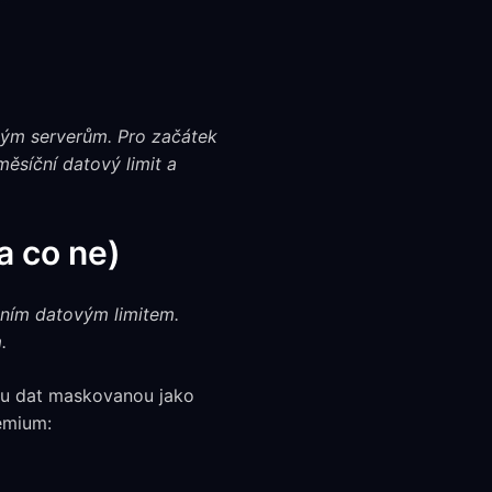
ným serverům. Pro začátek
měsíční datový limit a
a co ne)
íčním datovým limitem.
.
bu dat maskovanou jako
emium: