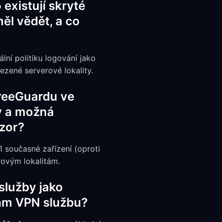
existují skryté
ěl vědět, a co
ní politiku logování jako
ezené serverové lokality.
FreeGuardu ve
ty a možná
ozor?
1 současné zařízení (oproti
erovým lokalitám.
služby jako
vám VPN službu?