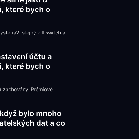
i, které bych o
steria2, stejný kill switch a
stavení účtu a
i, které bych o
jí zachovány. Prémiové
 když bylo mnoho
vatelských dat a co