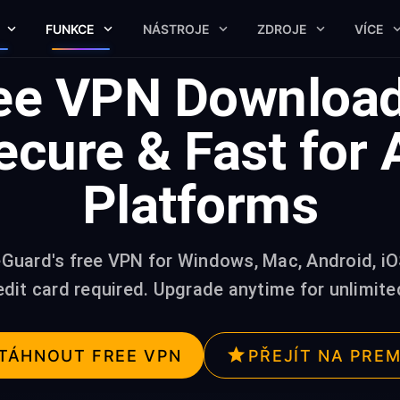
FUNKCE
NÁSTROJE
ZDROJE
VÍCE
ee VPN Downloa
ecure & Fast for A
Platforms
Guard's free VPN for Windows, Mac, Android, iO
edit card required. Upgrade anytime for unlimit
TÁHNOUT FREE VPN
PŘEJÍT NA PRE