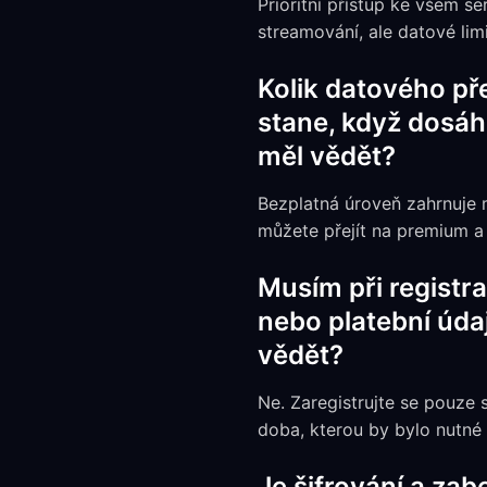
Prioritní přístup ke všem 
streamování, ale datové limi
Kolik datového př
stane, když dosáhn
měl vědět?
Bezplatná úroveň zahrnuje m
můžete přejít na premium a
Musím při registr
nebo platební údaj
vědět?
Ne. Zaregistrujte se pouze 
doba, kterou by bylo nutné
Je šifrování a zab