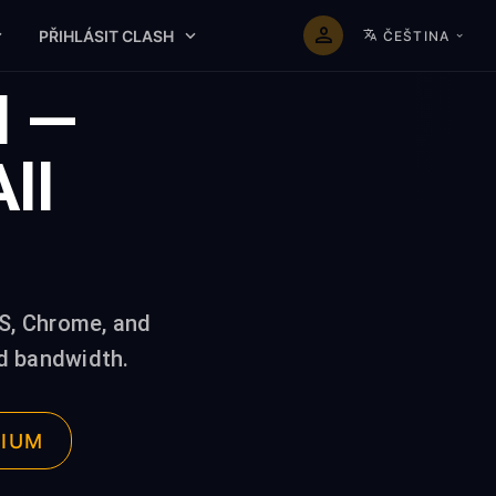
PŘIHLÁSIT CLASH
ČEŠTINA
d —
ll
S, Chrome, and
ed bandwidth.
MIUM