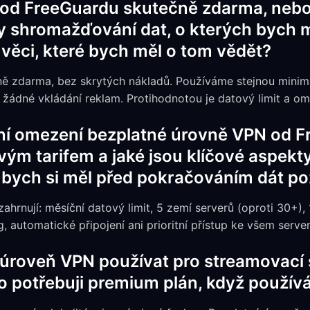
od FreeGuardu skutečně zdarma, nebo 
y shromažďování dat, o kterých bych m
í věci, které bych měl o tom vědět?
ně zdarma, bez skrytých nákladů. Používáme stejnou minimál
žádné vkládání reklam. Protihodnotou je datový limit a om
tní omezení bezplatné úrovně VPN od 
vým tarifem a jaké jsou klíčové aspek
 bych si měl před pokračováním dát p
hrnují: měsíční datový limit, 5 zemí serverů (oproti 30+), 
ng, automatické připojení ani prioritní přístup ke všem serv
úroveň VPN používat pro streamovací 
 to potřebuji premium plán, když použí