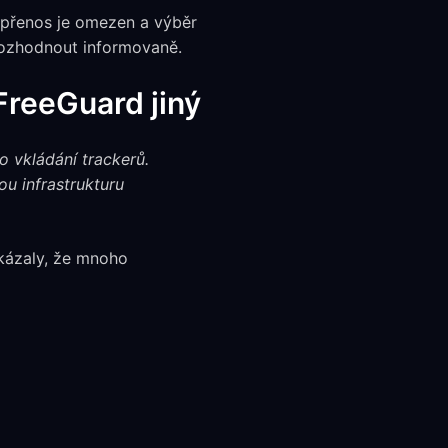
 přenos je omezen a výběr
 rozhodnout informovaně.
FreeGuard jiný
 vkládání trackerů.
u infrastrukturu
kázaly, že mnoho