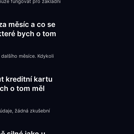
může fungovat pro základní
za měsíc a co se
 které bych o tom
 dalšího měsíce. Kdykoli
 kreditní kartu
bych o tom měl
 údaje, žádná zkušební
ě silné jako u