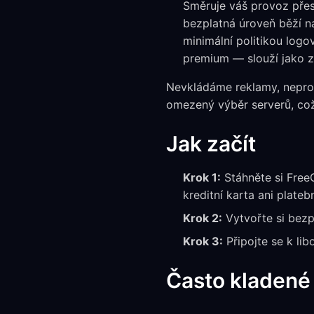
Směruje váš provoz přes 
bezplatná úroveň běží na
minimální politikou log
premium — slouží jako z
Nevkládáme reklamy, neprod
omezený výběr serverů, což 
Jak začít
Krok 1:
Stáhněte si Fre
kreditní karta ani plateb
Krok 2:
Vytvořte si bezp
Krok 3:
Připojte se k li
Často kladené