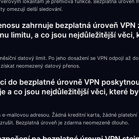
serverovým lokalitám je prémiová funkce. Bezplatná úroveň 
ty omezují delší sledování.
enosu zahrnuje bezplatná úroveň VPN 
u limitu, a co jsou nejdůležitější věci,
ěsíční datový limit. Po jeho dosažení se VPN odpojí až do
 získat neomezený datový přenos.
aci do bezplatné úrovně VPN poskytnout
e a co jsou nejdůležitější věci, které 
s e-mailovou adresou. Žádná kreditní karta, žádné platební
 zrušit. Bezplatná úroveň je zdarma neomezeně dlouho.
ezpečení na bezplatné úrovni VPN stejn