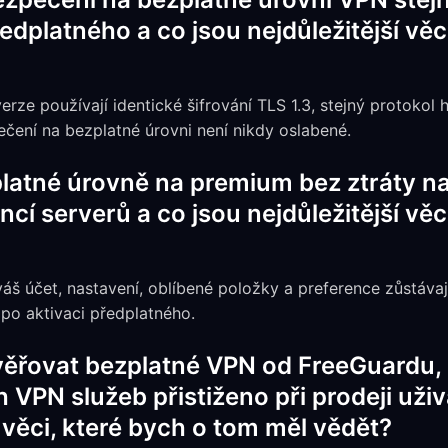
dplatného a co jsou nejdůležitější věc
rze používají identické šifrování TLS 1.3, stejný protokol hy
čení na bezplatné úrovni není nikdy oslabené.
platné úrovně na premium bez ztráty na
cí serverů a co jsou nejdůležitější věc
váš účet, nastavení, oblíbené položky a preference zůstáva
 po aktivaci předplatného.
věřovat bezplatné VPN od FreeGuardu,
 VPN služeb přistiženo při prodeji uži
í věci, které bych o tom měl vědět?