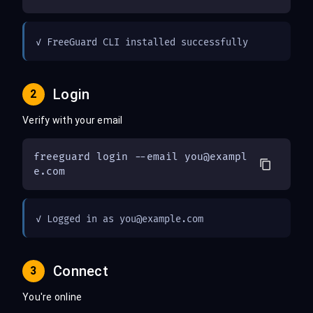
✓ FreeGuard CLI installed successfully
Login
2
Verify with your email
freeguard login --email 
you@exampl
e.com
✓ Logged in as 
you@example.com
Connect
3
You're online