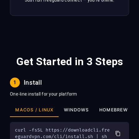
Just run freeguard connect — you're online.
Get Started in 3 Steps
Install
1
One-line install for your platform
MACOS / LINUX
WINDOWS
HOMEBREW
curl -fsSL https://downloadcli.fre
eguardvpn.com/cli/install.sh | sh