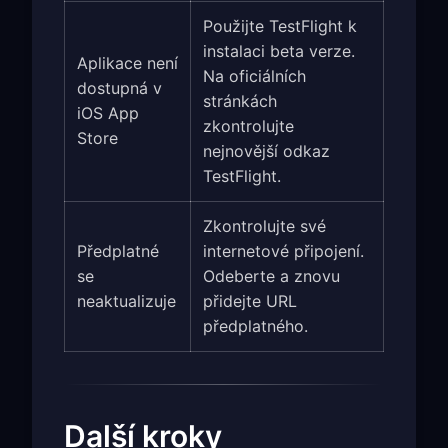
Použijte TestFlight k
instalaci beta verze.
Aplikace není
Na oficiálních
dostupná v
stránkách
iOS App
zkontrolujte
Store
nejnovější odkaz
TestFlight.
Zkontrolujte své
Předplatné
internetové připojení.
se
Odeberte a znovu
neaktualizuje
přidejte URL
předplatného.
Další kroky