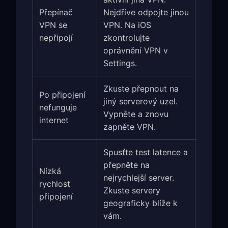
Přepínač
Nejdříve odpojte jinou
VPN se
VPN. Na iOS
nepřipojí
zkontrolujte
oprávnění VPN v
Settings.
Zkuste přepnout na
Po připojení
jiný serverový uzel.
nefunguje
Vypněte a znovu
internet
zapněte VPN.
Spusťte test latence a
přepněte na
Nízká
nejrychlejší server.
rychlost
Zkuste servery
připojení
geograficky blíže k
vám.