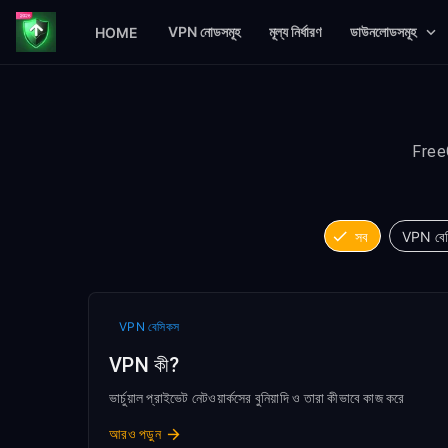
VPN নোডসমূহ
মূল্য নির্ধারণ
ডাউনলোডসমূহ
HOME
FreeG
সব
VPN বে
VPN বেসিকস
VPN কী?
ভার্চুয়াল প্রাইভেট নেটওয়ার্কসের বুনিয়াদি ও তারা কীভাবে কাজ করে
আরও পড়ুন