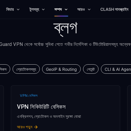
ফিচার
টুলসমূহ
সম্পদ
আরও
CLASH সাবস্ক্রাইব
ব্লগ
uard VPN থেকে সর্বোচ্চ সুবিধা পেতে গভীর নির্দেশিকা ও টিউটোরিয়ালসমূহ অন্বেষ
সিকস
প্রোটোকলসমূহ
GeoIP & Routing
পেমেন্ট
CLI & AI Agen
VPN বেসিকস
VPN সিকিউরিটি বেসিকস
এনক্রিপশন, প্রোটোকল ও অনলাইন সুরক্ষা বোঝা
আরও পড়ুন