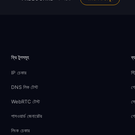
ফ্রি টুলসমূহ
ব্
IP চেকার
স্
DNS লিক টেস্ট
গ
WebRTC টেস্ট
সো
পাসওয়ার্ড জেনারেটর
গ
লিংক চেকার