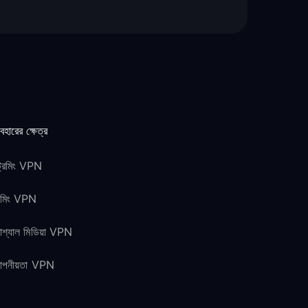
যবহারের ক্ষেত্র
ট্রিমিং VPN
েমিং VPN
শ্যাল মিডিয়া VPN
োপনীয়তা VPN