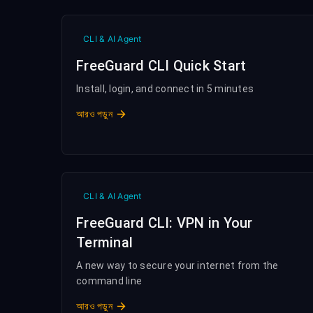
CLI & AI Agent
FreeGuard CLI Quick Start
Install, login, and connect in 5 minutes
আরও পড়ুন
CLI & AI Agent
FreeGuard CLI: VPN in Your
Terminal
A new way to secure your internet from the
command line
আরও পড়ুন