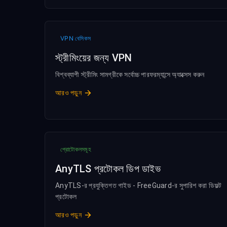
VPN বেসিকস
স্ট্রীমিংয়ের জন্য VPN
বিশ্বব্যাপী স্ট্রীমিং সামগ্রীকে সর্বোচ্চ পারফরম্যান্সে অ্যাক্সেস করুন
আরও পড়ুন
প্রোটোকলসমূহ
AnyTLS প্রটোকল ডিপ ডাইভ
AnyTLS-র প্রযুক্তিগত গাইড - FreeGuard-র সুপারিশ করা ডিফল্ট
প্রটোকল
আরও পড়ুন