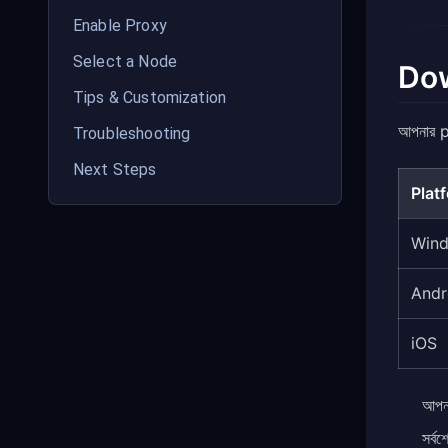
Enable Proxy
Select a Node
Dow
Tips & Customization
আপনার pl
Troubleshooting
Next Steps
Plat
Wind
Andr
iOS
আপন
সর্