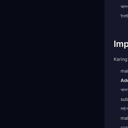
আপন
ইনস্
Imp
Karing 
mai
Add
আপন
sub
সর্
main
con