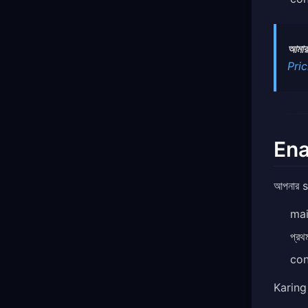
আমার
Pri
Ena
আপনার 
mai
প্র
con
Karing