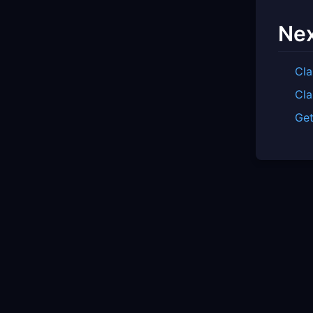
Nex
Cla
Cla
Get