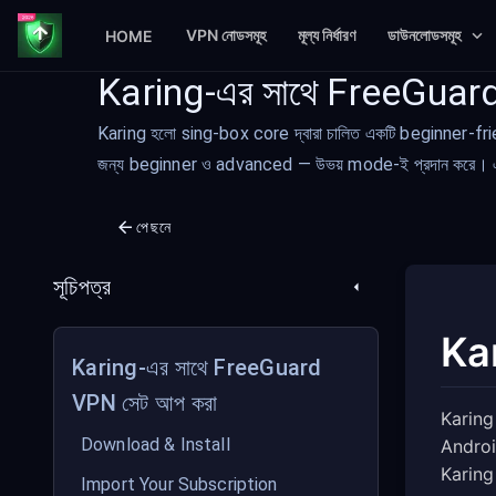
VPN নোডসমূহ
মূল্য নির্ধারণ
ডাউনলোডসমূহ
HOME
Karing-এর সাথে FreeGuar
Karing হলো sing-box core দ্বারা চালিত একটি beginner-fri
জন্য beginner ও advanced — উভয় mode-ই প্রদান করে। এই ন
পেছনে
সূচিপত্র
Ka
Karing-এর সাথে FreeGuard
VPN সেট আপ করা
Karing
Download & Install
Android
Karing 
Import Your Subscription