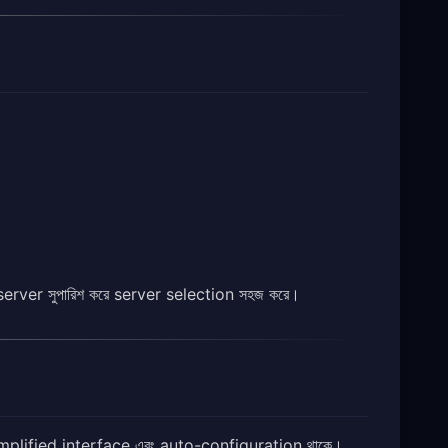
 server সুপারিশ করে server selection সহজ করে।
ে simplified interface এবং auto-configuration থাকে।