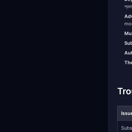
প্রথ
Ad
mod
Mul
Su
Au
Th
Tro
Issu
Subs