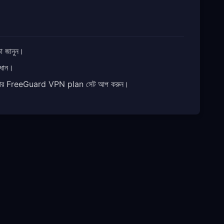
 জানুন।
াধান।
ার FreeGuard VPN plan সেট আপ করুন।