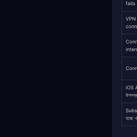
fails
VPN 
conn
Conn
inter
Conn
iOS 
উপলব্ধ
Subs
হচ্ছে ন