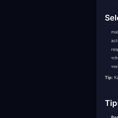
Sel
mai
act
res
সর্ব
সহজ
Tip:
Ka
Tip
Be