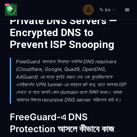
BN
Private DNS Servers —
Encrypted DNS to
Prevent ISP Snooping
FreeGuard আপনাকে বিশ্বস্ত পাবলিক DNS resolvers
(Cloudflare, Google, Quad9, OpenDNS,
AdGuard) এর মধ্যে স্যুইচ করতে দেয় এবং কুয়েরিগুলোকে
এনক্রিপ্টেড VPN tunnel-এর মাধ্যমে রুট করে, যাতে আপনার ISP
দেখতে না পারে আপনি কোন domain-গুলো ভিজিট করেন। আমরা
আমাদের নিজস্ব recursive DNS server পরিচালনা করি না।
FreeGuard-এ DNS
Protection আসলে কীভাবে কাজ