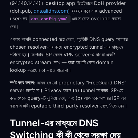
(94.140.14.14)। desktop app ডিফল্টভাবে DoH provider
(doh.pub,
dns.alidns.com
) ব্যবহার করে এবং advanced
user-দের
এর মাধ্যমে override করতে
dns_config.yaml
দেয়।
একবার আপনি connected হয়ে গেলে, প্রতিটি DNS query আপনার
chosen resolver-এর কাছে encrypted tunnel-এর মাধ্যমে
পাঠানো হয়। আপনার ISP কেবল VPN server-এ যাওয়া একটি
encrypted stream দেখে — তারা আপনি কোন domain
lookup করেছেন তা বলতে পারে না।
স্পষ্ট করে বললে:
আমরা কোনো proprietary “FreeGuard DNS”
server চালাই না। Privacy আসে (a) tunnel আপনার ISP-এর
কাছ থেকে query-টি লুকিয়ে রাখে, এবং (b) আপনাকে আপনার ISP-এর
বদলে একটি reputable third-party resolver বেছে নিতে দেয়।
Tunnel-এর মাধ্যমে DNS
Switching কী কী থেকে সুরক্ষা দেয়