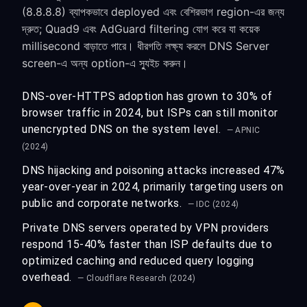
(8.8.8.8) ব্যাপকভাবে deployed এবং বেশিরভাগ region-এর জন্য
দ্রুত; Quad9 এবং AdGuard filtering যোগ করে যা কয়েক
millisecond বাড়াতে পারে। ধীরগতি লক্ষ্য করলে DNS Server
screen-এ অন্য option-এ স্যুইচ করুন।
DNS-over-HTTPS adoption has grown to 30% of
browser traffic in 2024, but ISPs can still monitor
unencrypted DNS on the system level.
— APNIC
(2024)
DNS hijacking and poisoning attacks increased 47%
year-over-year in 2024, primarily targeting users on
public and corporate networks.
— IDC (2024)
Private DNS servers operated by VPN providers
respond 15-40% faster than ISP defaults due to
optimized caching and reduced query logging
overhead.
— Cloudflare Research (2024)