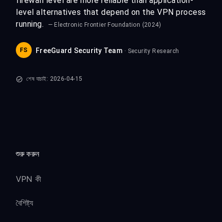
firewall level are more reliable than application-
level alternatives that depend on the VPN process
running.
— Electronic Frontier Foundation (2024)
FS
FreeGuard Security Team
· Security Research
শেষ যাচাই: 2026-04-15
শুরু করুন
VPN কী
বৈশিষ্ট্য