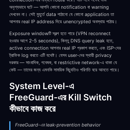
অদৃশ্যভাবে ঘটে — আপনি কোনো notification বা warning
দেখবেন না। সেই মুহূর্তে data পাঠানো যে কোনো application তা
আপনার real IP address দিয়ে unencrypted অবস্থায় পাঠায়।
Exposure windowটি স্বল্প হতে পারে (VPN reconnect
হওয়ার আগে 2-5 seconds), কিন্তু DNS query leak হতে,
active connection আপনার real IP প্রকাশ করতে, এবং ISP-দের
ট্রাফিক log করতে এটি যথেষ্ট। যেসব user-দের স্থায়ী privacy
দরকার — সাংবাদিক, গবেষক, বা restrictive network-এ থাকা যে
কেউ — তাদের জন্য এমনকি সাময়িক বিচ্যুতিও পরিণতি বয়ে আনতে পারে।
System Level-এ
FreeGuard-এর Kill Switch
কীভাবে কাজ করে
FreeGuard-এর leak-prevention behavior