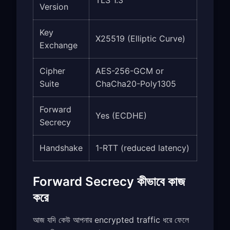
TLS 1.3
Version
Key
X25519 (Elliptic Curve)
Exchange
Cipher
AES-256-GCM or
Suite
ChaCha20-Poly1305
Forward
Yes (ECDHE)
Secrecy
Handshake
1-RTT (reduced latency)
Forward Secrecy কীভাবে কাজ
করে
আজ যদি কেউ আপনার encrypted traffic ধরে ফেলে