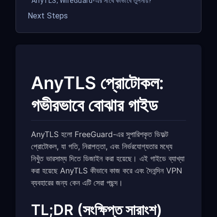
AnyTLS, WireGuard-এর সাথে কীভাবে তুলনীয়?
Next Steps
AnyTLS প্রোটোকল:
গভীরভাবে বোঝার গাইড
AnyTLS হলো FreeGuard-এর সুপারিশকৃত ডিফল্ট
প্রোটোকল, যা গতি, নিরাপত্তা, এবং নির্ভরযোগ্যতার মধ্যে
নিখুঁত ভারসাম্য দিতে ডিজাইন করা হয়েছে। এই গাইডে ব্যাখ্যা
করা হয়েছে AnyTLS কীভাবে কাজ করে এবং দৈনন্দিন VPN
ব্যবহারের জন্য কেন এটি সেরা পছন্দ।
TL;DR (সংক্ষিপ্ত সারাংশ)