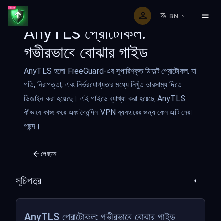
BN
AnyTLS প্রোটোকল:
গভীরভাবে বোঝার গাইড
AnyTLS হলো FreeGuard-এর সুপারিশকৃত ডিফল্ট প্রোটোকল, যা
গতি, নিরাপত্তা, এবং নির্ভরযোগ্যতার মধ্যে নিখুঁত ভারসাম্য দিতে
ডিজাইন করা হয়েছে। এই গাইডে ব্যাখ্যা করা হয়েছে AnyTLS
কীভাবে কাজ করে এবং দৈনন্দিন VPN ব্যবহারের জন্য কেন এটি সেরা
পছন্দ।
পেছনে
সূচিপত্র
AnyTLS প্রোটোকল: গভীরভাবে বোঝার গাইড