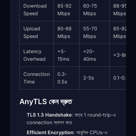
Download
85-92
60-75
88-95
Speed
Mbps
Mbps
Mbps
Upload
80-88
55-70
85-92
Speed
Mbps
Mbps
Mbps
Latency
+5-
+20-
+3-8ms
Overhead
15ms
40ms
Connection
0.3-
2-5s
0.1-0.3s
Time
0.5s
AnyTLS কেন দ্রুত
TLS 1.3 Handshake
: মাত্র 1 round-trip-এ
connection স্থাপন করে
Efficient Encryption
: আধুনিক CPUs-এ