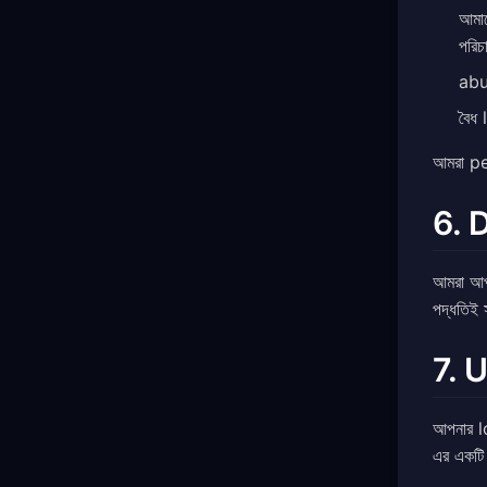
আমা
পরিচ
abu
বৈধ
আমরা p
6. 
আমরা আপ
পদ্ধতিই 
7. 
আপনার l
এর একটি