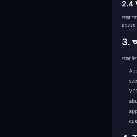
2.4 
আমরা আপ
abuse প
3. আ
আমরা উপরে
App
sub
VPN
abu
app
cus