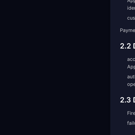
App
ide
cus
Payment
2.2 
acc
App
aut
ope
2.3 
Fir
fai