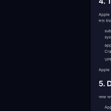
4. 
Apple 
জন্য th
sub
sy
app
Cra
VPN
Apple T
5. 
আমরা আপন
App