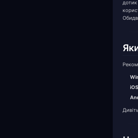
дотик
корист
Обидв
Яки
Реком
Wi
iO
An
Дивіт