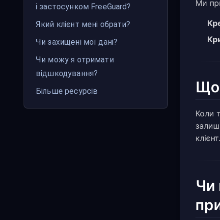
Ми пр
і застосунком FreeGuard?
Кр
Який клієнт мені обрати?
Кр
Чи захищені мої дані?
Чи можу я отримати
відшкодування?
Що 
Більше ресурсів
Коли 
залиш
клієнт
Чи 
пр