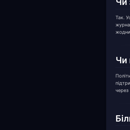
Чи 
Так. У
журнал
жодни
Чи
Політ
підтр
через
Біл