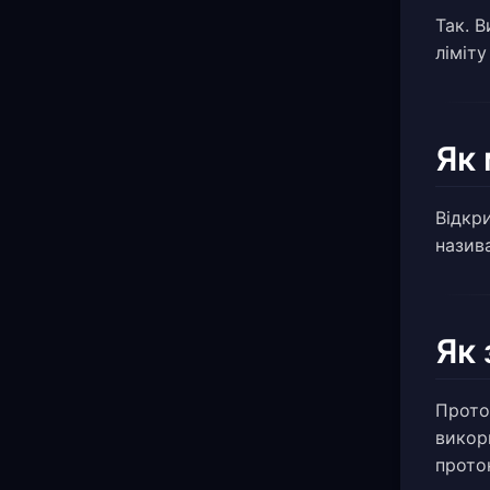
Так. 
ліміту
Як 
Відкри
назива
Як 
Прото
викор
прото