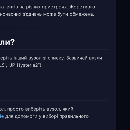
клієнтів на різних пристроях. Жорсткого
 одночасних з’єднань може бути обмежена.
зли?
беріть інший вузол зі списку. Зазвичай вузли
, “JP-Hysteria2”).
л, просто виберіть вузол, який
de
для допомоги у виборі правильного