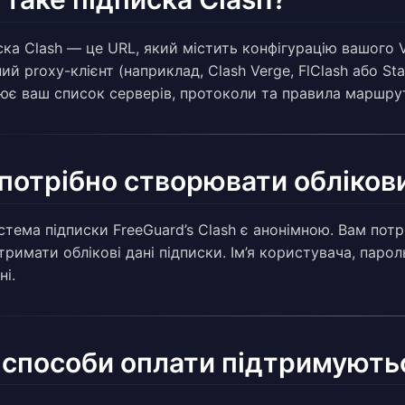
ска Clash — це URL, який містить конфігурацію вашого 
ий proxy-клієнт (наприклад, Clash Verge, FlClash або St
ює ваш список серверів, протоколи та правила маршрут
потрібно створювати обліков
истема підписки FreeGuard’s Clash є анонімною. Вам пот
римати облікові дані підписки. Ім’я користувача, парол
ні.
 способи оплати підтримують