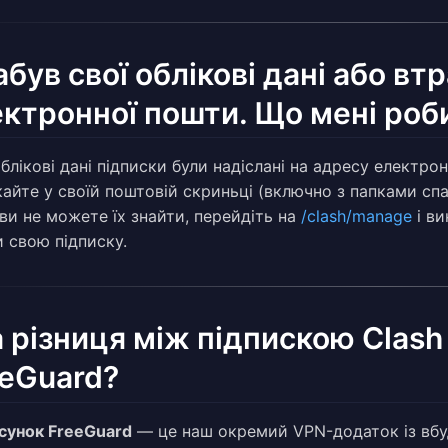
абув свої облікові дані або вт
ктронної пошти. Що мені роб
блікові дані підписки були надіслані на адресу електрон
айте у своїй поштовій скриньці (включно з папками спа
ви не можете їх знайти, перейдіть на
/clash/manage
і ви
и свою підписку.
 різниця між підпискою Clash
eeGuard?
сунок FreeGuard
— це наш окремий VPN-додаток із вбу