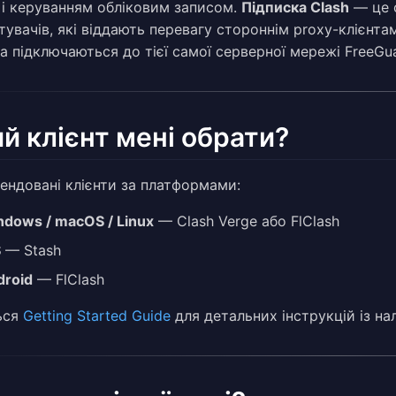
 і керуванням обліковим записом.
Підписка Clash
— це с
увачів, які віддають перевагу стороннім proxy-клієнтам,
а підключаються до тієї самої серверної мережі FreeGua
й клієнт мені обрати?
ендовані клієнти за платформами:
ndows / macOS / Linux
— Clash Verge або FlClash
S
— Stash
droid
— FlClash
ься
Getting Started Guide
для детальних інструкцій із на