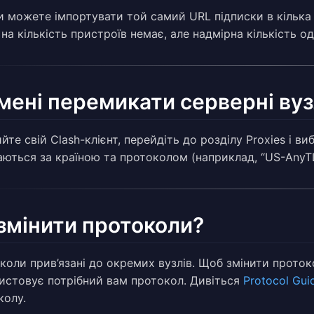
Ви можете імпортувати той самий URL підписки в кілька 
 на кількість пристроїв немає, але надмірна кількість
мені перемикати серверні ву
йте свій Clash-клієнт, перейдіть до розділу Proxies і ви
ються за країною та протоколом (наприклад, “US-AnyTLS”
змінити протоколи?
коли прив’язані до окремих вузлів. Щоб змінити протоко
истовує потрібний вам протокол. Дивіться
Protocol Gui
колу.