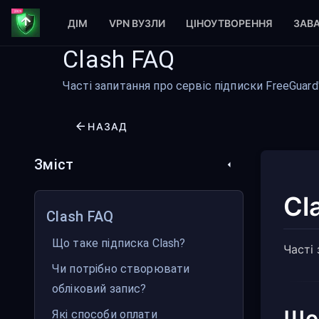
ДІМ
VPN ВУЗЛИ
ЦІНОУТВОРЕННЯ
ЗАВ
Clash FAQ
Часті запитання про сервіс підписки FreeGuard'
НАЗАД
Зміст
Cl
Clash FAQ
Що таке підписка Clash?
Часті 
Чи потрібно створювати
обліковий запис?
Що 
Які способи оплати