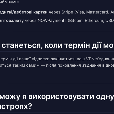
иймаємо:
едитні/дебетові картки
через Stripe (Visa, Mastercard, A
иптовалюту
через NOWPayments (Bitcoin, Ethereum, USD
станеться, коли термін дії мо
термін дії вашої підписки закінчиться, ваш VPN-з’єднан
иться таким самим — після поновлення з’єднання відно
.
можу я використовувати одну 
истроях?