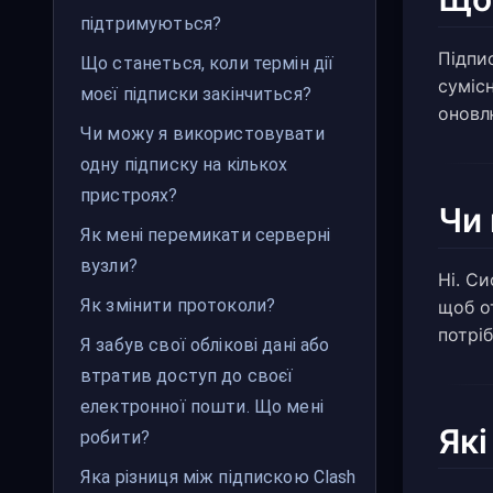
підтримуються?
Підпи
Що станеться, коли термін дії
сумісн
моєї підписки закінчиться?
оновл
Чи можу я використовувати
одну підписку на кількох
пристроях?
Чи 
Як мені перемикати серверні
вузли?
Ні. С
Як змінити протоколи?
щоб от
потріб
Я забув свої облікові дані або
втратив доступ до своєї
електронної пошти. Що мені
Які
робити?
Яка різниця між підпискою Clash