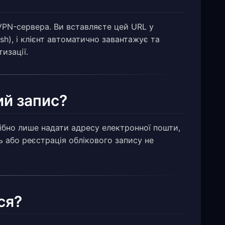
VPN-сервера. Ви вставляєте цей URL у
ash), і клієнт автоматично завантажує та
изації.
ий запис?
рібно лише надати адресу електронної пошти,
ь або реєстрація облікового запису не
ся?