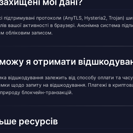
захищені мої дані?
сі підтримувані протоколи (AnyTLS, Hysteria2, Trojan) 
ів вашої активності в браузері. Анонімна система підпис
м обліковим записом.
 можу я отримати відшкодува
ика відшкодування залежить від способу оплати та часу
имки щодо запиту на відшкодування. Платежі в криптов
 природу блокчейн-транзакцій.
ьше ресурсів