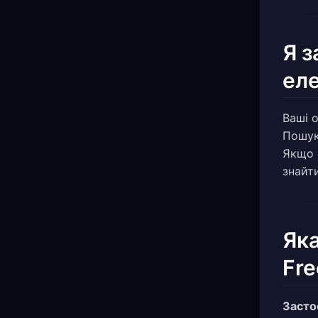
Я з
еле
Ваші о
Пошук
Якщо 
знайт
Яка
Fr
Засто