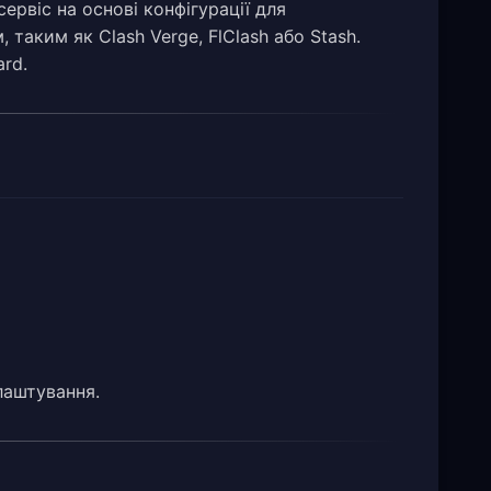
ервіс на основі конфігурації для
 таким як Clash Verge, FlClash або Stash.
rd.
лаштування.