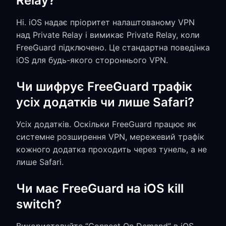
Relay?
Ні. iOS надає пріоритет налаштованому VPN
над Private Relay і вимикає Private Relay, коли
FreeGuard підключено. Це стандартна поведінка
iOS для будь-якого стороннього VPN.
Чи шифрує FreeGuard трафік
усіх додатків чи лише Safari?
Усіх додатків. Оскільки FreeGuard працює як
системне розширення VPN, мережевий трафік
кожного додатка проходить через тунель, а не
лише Safari.
Чи має FreeGuard на iOS kill
switch?