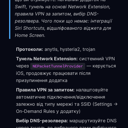
Swift, тунель на основі Network Extension,
правила VPN за запитом, вибір DNS-
резолвера. Чого поки що немає: інтеграції
Siri Shortcuts, відшліфованого віджета для
Home Screen.
Протоколи:
anytls, hysteria2, trojan
Тунель Network Extension:
системний VPN
через
— керується
NEPacketTunnelProvider
iOS, продовжує працювати після
призупинення додатка
Правила VPN за запитом:
налаштовуйте
автоматичне підключення/відключення
залежно від типу мережі та SSID (Settings →
On-Demand Rules у додатку)
Вибір DNS-резолвера:
маршрутизуйте DNS
через тунель до вибраного вами публічного