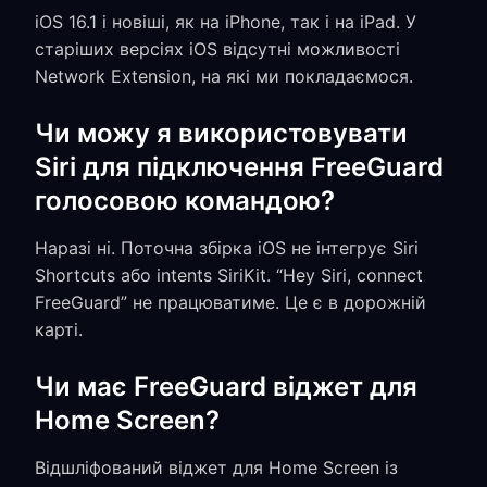
iOS 16.1 і новіші, як на iPhone, так і на iPad. У
старіших версіях iOS відсутні можливості
Network Extension, на які ми покладаємося.
Чи можу я використовувати
Siri для підключення FreeGuard
голосовою командою?
Наразі ні. Поточна збірка iOS не інтегрує Siri
Shortcuts або intents SiriKit. “Hey Siri, connect
FreeGuard” не працюватиме. Це є в дорожній
карті.
Чи має FreeGuard віджет для
Home Screen?
Відшліфований віджет для Home Screen із