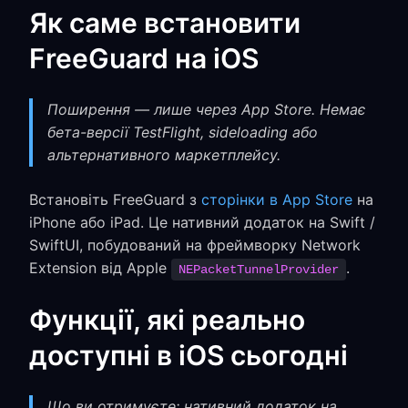
Як саме встановити
FreeGuard на iOS
Поширення — лише через App Store. Немає
бета-версії TestFlight, sideloading або
альтернативного маркетплейсу.
Встановіть FreeGuard з
сторінки в App Store
на
iPhone або iPad. Це нативний додаток на Swift /
SwiftUI, побудований на фреймворку Network
Extension від Apple
.
NEPacketTunnelProvider
Функції, які реально
доступні в iOS сьогодні
Що ви отримуєте: нативний додаток на