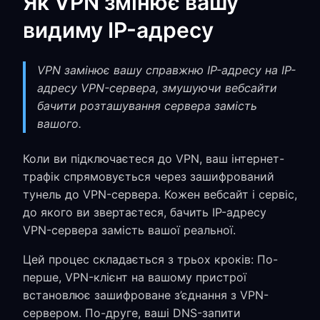
Як VPN змінює вашу
видиму IP-адресу
VPN замінює вашу справжню IP-адресу на IP-
адресу VPN-сервера, змушуючи вебсайти
бачити розташування сервера замість
вашого.
Коли ви підключаєтеся до VPN, ваш інтернет-
трафік спрямовується через зашифрований
тунель до VPN-сервера. Кожен вебсайт і сервіс,
до якого ви звертаєтеся, бачить IP-адресу
VPN-сервера замість вашої реальної.
Цей процес складається з трьох кроків: По-
перше, VPN-клієнт на вашому пристрої
встановлює зашифроване з’єднання з VPN-
сервером. По-друге, ваші DNS-запити