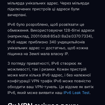
мільярда унікальних адрес. Через мільярди
підключених пристроїв ці адреси були
вичерпані.
IPv6 було розроблено, щоб розв’язати це
обмеження. Використовуючи 128-бітні адреси
(наприклад, 2001:0db8:85a3::8a2e:0370:7334),
IPv6 надає приблизно 340 ундецильйонів
унікальних адрес — достатньо, щоб кожна
піщинка на Землі мала власну IP.
З погляду приватності, IPv6 створює як
можливості, так і ризики. Кожен пристрій
може мати кілька IPv6-адрес, і без належної
конфігурації VPN трафік IPv6 може повністю
обходити ваш VPN-тунель. Це відоме як витік
IPv6, який може виявити наш
IPv6 Leak Test
.