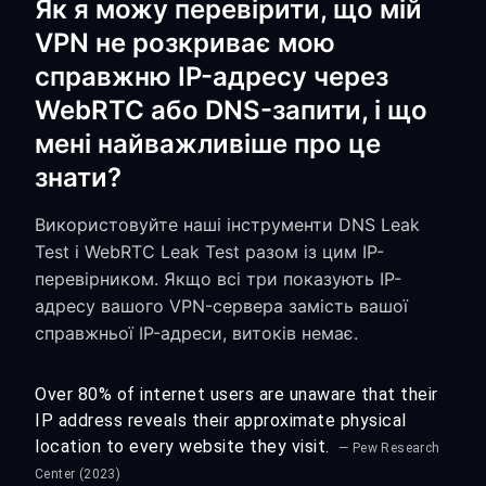
Як я можу перевірити, що мій
VPN не розкриває мою
справжню IP-адресу через
WebRTC або DNS-запити, і що
мені найважливіше про це
знати?
Використовуйте наші інструменти DNS Leak
Test і WebRTC Leak Test разом із цим IP-
перевірником. Якщо всі три показують IP-
адресу вашого VPN-сервера замість вашої
справжньої IP-адреси, витоків немає.
Over 80% of internet users are unaware that their
IP address reveals their approximate physical
location to every website they visit.
— Pew Research
Center (2023)