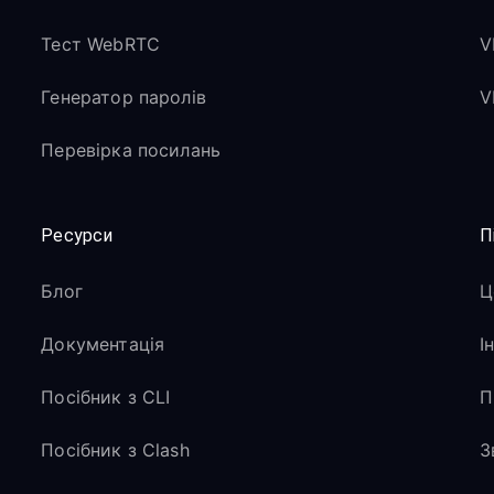
Тест WebRTC
V
Генератор паролів
V
Перевірка посилань
Ресурси
П
Блог
Ц
Документація
І
Посібник з CLI
П
Посібник з Clash
З