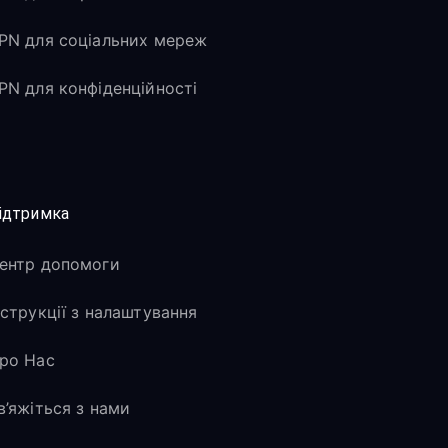
PN для соціальних мереж
PN для конфіденційності
ідтримка
ентр допомоги
нструкції з налаштування
ро Нас
в’яжіться з нами