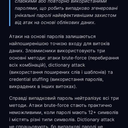
слабкими або повторно використаними
паролями, що робить випадково згенеровані
унікальні паролі найефективнішим захистом
від атак на основі облікових даних.
Атаки на основі паролів залишаються
найпоширенішою точкою входу для витоків
даних. Зловмисники використовують три
основні методи: атаки brute-force (перебирання
всіх комбінацій), dictionary attack
(використання поширених слів і шаблонів) та
credential stuffing (використання паролів,
викрадених в інших витоках).
Справді випадковий пароль нейтралізує всі три
методи. Атаки brute-force стають практично
неможливими, коли паролі мають 12+ символів
і містять різні типи символів. Dictionary attack
не спрацьовують, бо випадкові паролі не