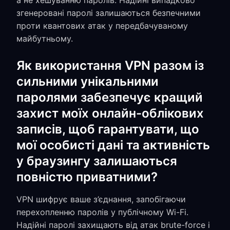
а не хешуванню паролів. Надійні випадково
згенеровані паролі залишаються безпечними
проти квантових атак у передбачуваному
майбутньому.
Як використання VPN разом із
сильними унікальними
паролями забезпечує кращий
захист моїх онлайн-облікових
записів, щоб гарантувати, що
мої особисті дані та активність
у браузингу залишаються
повністю приватними?
VPN шифрує ваше з’єднання, запобігаючи
перехопленню паролів у публічному Wi-Fi.
Надійні паролі захищають від атак brute-force і