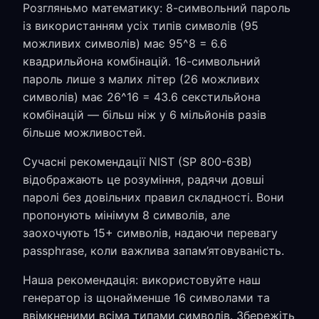
Розгляньмо математику: 8-символьний пароль
із використанням усіх типів символів (95
можливих символів) має 95^8 = 6.6
квадрильйона комбінацій. 16-символьний
пароль лише з малих літер (26 можливих
символів) має 26^16 = 43.6 секстильйона
комбінацій — більш ніж у 6 мільйонів разів
більше можливостей.
Сучасні рекомендації NIST (SP 800-63B)
відображають це розуміння, радячи довші
паролі без довільних правил складності. Вони
пропонують мінімум 8 символів, але
заохочують 15+ символів, надаючи перевагу
passphrase, коли важлива запам’ятовуваність.
Наша рекомендація: використовуйте наш
генератор із щонайменше 16 символами та
ввімкненими всіма типами символів. Збережіть