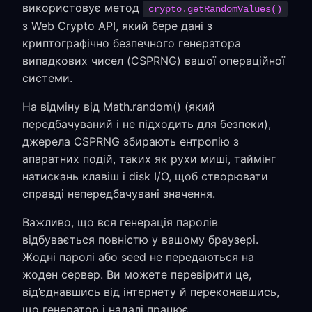
використовує метод
crypto.getRandomValues()
з Web Crypto API, який бере дані з
криптографічно безпечного генератора
випадкових чисел (CSPRNG) вашої операційної
системи.
На відміну від Math.random() (який
передбачуваний і не підходить для безпеки),
джерела CSPRNG збирають ентропію з
апаратних подій, таких як рухи миші, таймінг
натискань клавіш і disk I/O, щоб створювати
справді непередбачувані значення.
Важливо, що вся генерація паролів
відбувається повністю у вашому браузері.
Жодні паролі або seed не передаються на
жоден сервер. Ви можете перевірити це,
від’єднавшись від інтернету й переконавшись,
що генератор і надалі працює.