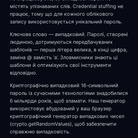
містять упізнаваних слів. Credential stuffing не
працює, тому що для кожного облікового
запису використовується унікальний пароль.
Ключове слово —
випадковий
. Паролі, створені
людиною, дотримуються передбачуваних
шаблонів — перша літера велика, в кінці цифра,
заміна @ замість ‘a’. Зловмисники знають ці
шаблони й оптимізують свої інструменти
відповідно.
Криптографічно випадковий 16-символьний
пароль із сучасними технологіями знадобилися
б мільярди років, щоб зламати. Наш генератор
використовує вбудований у ваш браузер
криптографічний генератор випадкових чисел
(crypto.getRandomValues), щоб забезпечити
справжню випадковість.