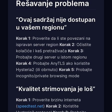
Rešavanje problema
“Ovaj sadržaj nije dostupan
u vašem regionu”
Korak 1
: Proverite da li ste povezani na
ispravan server region
Korak 2
: Očistite
kolačiće i keš pretraživača
Korak 3
:
Probajte drugi server u istom regionu
Korak 4
: Probajte AnyTLS ako koristite
Hysteria2 (ili obrnuto)
Korak 5
: Probajte
incognito/private browsing mode
“Kvalitet strimovanja je loš”
Korak 1
: Proverite brzinu interneta
(
speedtest.net
)
Korak 2
: Koristite