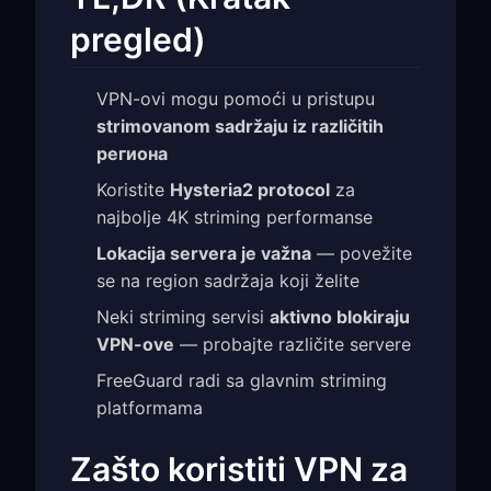
pregled)
VPN-ovi mogu pomoći u pristupu
strimovanom sadržaju iz različitih
региона
Koristite
Hysteria2 protocol
za
najbolje 4K striming performanse
Lokacija servera je važna
— povežite
se na region sadržaja koji želite
Neki striming servisi
aktivno blokiraju
VPN-ove
— probajte različite servere
FreeGuard radi sa glavnim striming
platformama
Zašto koristiti VPN za