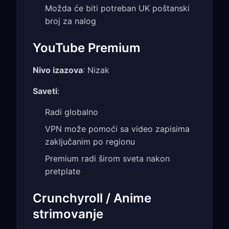
Možda će biti potreban UK poštanski
broj za nalog
YouTube Premium
Nivo izazova
: Nizak
Saveti
:
Radi globalno
VPN može pomoći sa video zapisima
zaključanim po regionu
Premium radi širom sveta nakon
pretplate
Crunchyroll / Anime
strimovanje