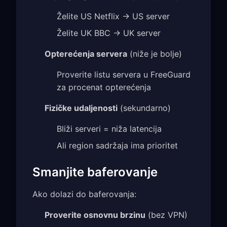
Želite US Netflix → US server
Želite UK BBC → UK server
Opterećenja servera
(niže je bolje)
Proverite listu servera u FreeGuard
za procenat opterećenja
Fizičke udaljenosti
(sekundarno)
Bliži serveri = niža latencija
Ali region sadržaja ima prioritet
Smanjite baferovanje
Ako dolazi do baferovanja:
Proverite osnovnu brzinu
(bez VPN)