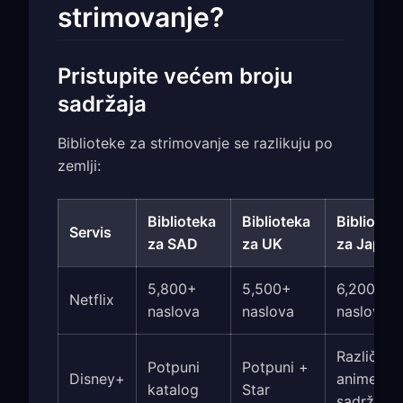
strimovanje?
Pristupite većem broju
sadržaja
Biblioteke za strimovanje se razlikuju po
zemlji:
Biblioteka
Biblioteka
Bibliotek
Servis
za SAD
za UK
za Japan
5,800+
5,500+
6,200+
Netflix
naslova
naslova
naslova
Različiti
Potpuni
Potpuni +
Disney+
anime
katalog
Star
sadržaji