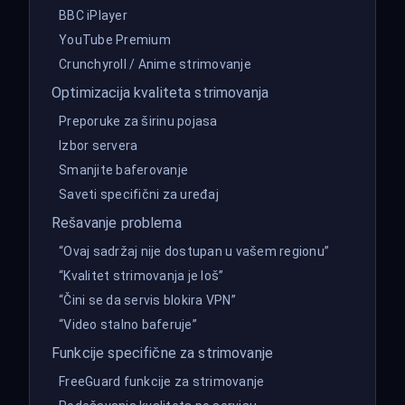
BBC iPlayer
YouTube Premium
Crunchyroll / Anime strimovanje
Optimizacija kvaliteta strimovanja
Preporuke za širinu pojasa
Izbor servera
Smanjite baferovanje
Saveti specifični za uređaj
Rešavanje problema
“Ovaj sadržaj nije dostupan u vašem regionu”
“Kvalitet strimovanja je loš”
“Čini se da servis blokira VPN”
“Video stalno baferuje”
Funkcije specifične za strimovanje
FreeGuard funkcije za strimovanje