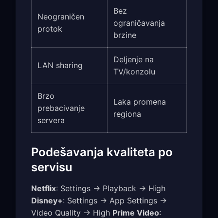
Bez
Neograničen
ograničavanja
protok
brzine
Deljenje na
LAN sharing
TV/konzolu
Brzo
Laka promena
prebacivanje
regiona
servera
Podešavanja kvaliteta po
servisu
Netflix
: Settings → Playback → High
Disney+
: Settings → App Settings →
Video Quality → High
Prime Video
: