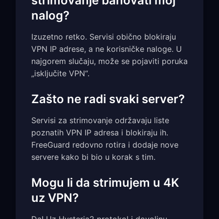
strimovanje banovati moj
nalog?
Izuzetno retko. Servisi obično blokiraju
VPN IP adrese, a ne korisničke naloge. U
najgorem slučaju, može se pojaviti poruka
„isključite VPN“.
Zašto ne radi svaki server?
Servisi za strimovanje održavaju liste
poznatih VPN IP adresa i blokiraju ih.
FreeGuard redovno rotira i dodaje nove
servere kako bi bio u korak s tim.
Mogu li da strimujem u 4K
uz VPN?
Da! Uz Hysteria2 protokol i dovoljnu