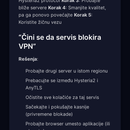
Hysteria2 protocol
Korak 3
: Probajte
bliže servere
Korak 4
: Smanjite kvalitet,
pa ga ponovo povećajte
Korak 5
:
Koristite žičnu vezu
“Čini se da servis blokira
VPN”
Rešenja
:
Probajte drugi server u istom regionu
Prebacujte se između Hysteria2 i
AnyTLS
Očistite sve kolačiće za taj servis
Sačekajte i pokušajte kasnije
(privremene blokade)
Probajte browser umesto aplikacije (ili