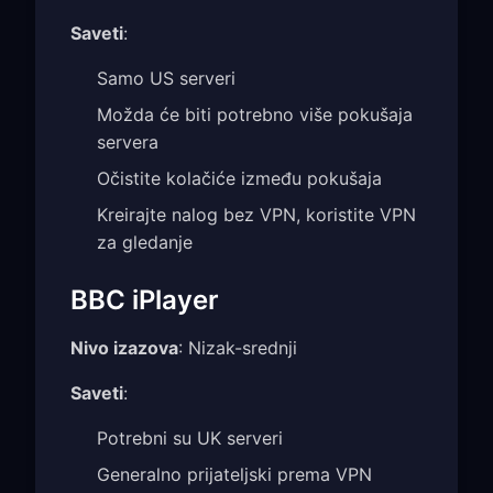
Saveti
:
Samo US serveri
Možda će biti potrebno više pokušaja
servera
Očistite kolačiće između pokušaja
Kreirajte nalog bez VPN, koristite VPN
za gledanje
BBC iPlayer
Nivo izazova
: Nizak-srednji
Saveti
:
Potrebni su UK serveri
Generalno prijateljski prema VPN