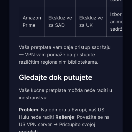
Izbor
Amazon
Ekskluzive
Ekskluzive
anime
Prime
za SAD
za UK
sadržaja
Vaša pretplata vam daje pristup sadržaju
— VPN vam pomaže da pristupite
različitim regionalnim bibliotekama.
Gledajte dok putujete
Vaše kućne pretplate možda neće raditi u
inostranstvu:
Problem
: Na odmoru u Evropi, vaš US
Hulu neće raditi
Rešenje
: Povežite se na
US VPN server → Pristupite svojoj
pretplati