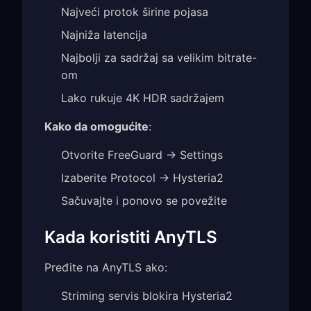
Najveći protok širine pojasa
Najniža latencija
Najbolji za sadržaj sa velikim bitrate-
om
Lako rukuje 4K HDR sadržajem
Kako da omogućite
:
Otvorite FreeGuard → Settings
Izaberite Protocol → Hysteria2
Sačuvajte i ponovo se povežite
Kada koristiti AnyTLS
Pređite na AnyTLS ako:
Striming servis blokira Hysteria2