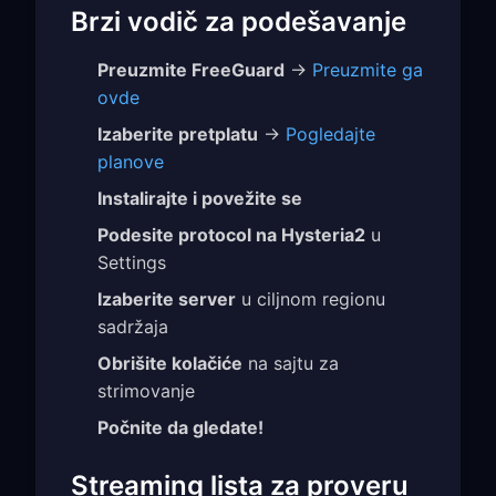
Brzi vodič za podešavanje
Preuzmite FreeGuard
→
Preuzmite ga
ovde
Izaberite pretplatu
→
Pogledajte
planove
Instalirajte i povežite se
Podesite protocol na Hysteria2
u
Settings
Izaberite server
u ciljnom regionu
sadržaja
Obrišite kolačiće
na sajtu za
strimovanje
Počnite da gledate!
Streaming lista za proveru