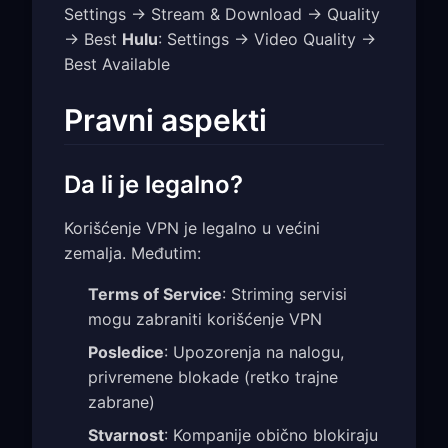
Settings → Stream & Download → Quality
→ Best
Hulu
: Settings → Video Quality →
Best Available
Pravni aspekti
Da li je legalno?
Korišćenje VPN je legalno u većini
zemalja. Međutim:
Terms of Service
: Striming servisi
mogu zabraniti korišćenje VPN
Posledice
: Upozorenja na nalogu,
privremene blokade (retko trajne
zabrane)
Stvarnost
: Kompanije obično blokiraju