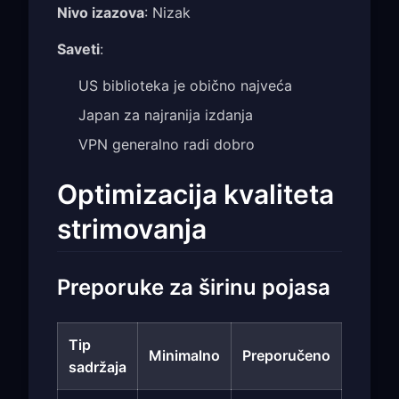
Nivo izazova
: Nizak
Saveti
:
US biblioteka je obično najveća
Japan za najranija izdanja
VPN generalno radi dobro
Optimizacija kvaliteta
strimovanja
Preporuke za širinu pojasa
Tip
Minimalno
Preporučeno
sadržaja