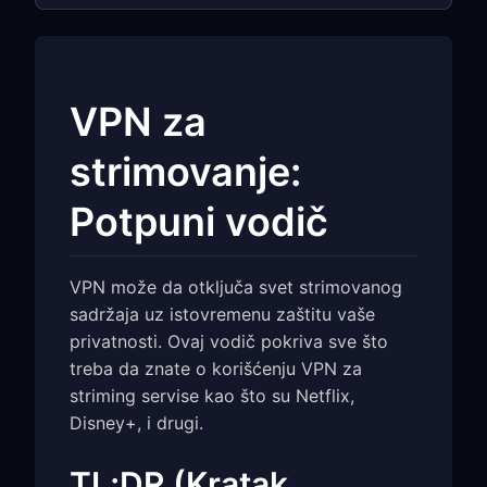
VPN za
strimovanje:
Potpuni vodič
VPN može da otključa svet strimovanog
sadržaja uz istovremenu zaštitu vaše
privatnosti. Ovaj vodič pokriva sve što
treba da znate o korišćenju VPN za
striming servise kao što su Netflix,
Disney+, i drugi.
TL;DR (Kratak