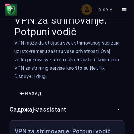
SR
VPN za strimovanje:
Potpuni vodič
VPN može da otključa svet strimovanog sadržaja
uz istovremenu zaštitu vaše privatnosti. Ovaj
vodič pokriva sve što treba da znate o korišćenju
VPN za striming servise kao što su Netflix,
Disney+, i drugi.
НАЗАД
Садржај</assistant
VPN za strimovanje: Potpuni vodič