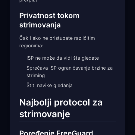
Privatnost tokom
strimovanja
Čak i ako ne pristupate različitim
regionima:
ISP ne može da vidi šta gledate
Sprečava ISP ograničavanje brzine za
striming
Štiti navike gledanja
Najbolji protocol za
strimovanje
Poređenje FreeGuard