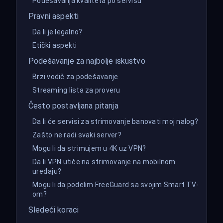
Podešavanja kvaliteta po servisu
Pravni aspekti
Da li je legalno?
Etički aspekti
Podešavanje za najbolje iskustvo
Brzi vodič za podešavanje
Streaming lista za proveru
Često postavljana pitanja
Da li će servisi za strimovanje banovati moj nalog?
Zašto ne radi svaki server?
Mogu li da strimujem u 4K uz VPN?
Da li VPN utiče na strimovanje na mobilnom
uređaju?
Mogu li da podelim FreeGuard sa svojim Smart TV-
om?
Sledeći koraci