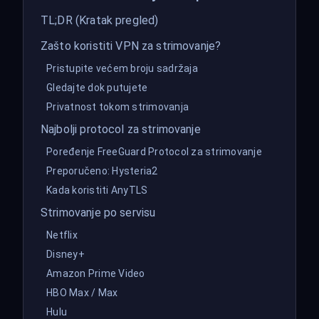
TL;DR (Kratak pregled)
Zašto koristiti VPN za strimovanje?
Pristupite većem broju sadržaja
Gledajte dok putujete
Privatnost tokom strimovanja
Najbolji protocol za strimovanje
Poređenje FreeGuard Protocol za strimovanje
Preporučeno: Hysteria2
Kada koristiti AnyTLS
Strimovanje po servisu
Netflix
Disney+
Amazon Prime Video
HBO Max / Max
Hulu