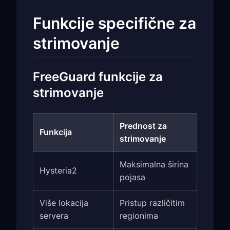
Funkcije specifične za
strimovanje
FreeGuard funkcije za
strimovanje
Prednost za
Funkcija
strimovanje
Maksimalna širina
Hysteria2
pojasa
Više lokacija
Pristup različitim
servera
regionima