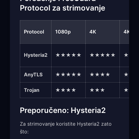
Protocol za strimovanje
Protocol
1080p
4K
4K HD
Hysteria2
★★★★★
★★★★★
★★
AnyTLS
★★★★★
★★★★
★★
Trojan
★★★★
★★★
★★
Preporučeno: Hysteria2
Za strimovanje koristite Hysteria2 zato
što: