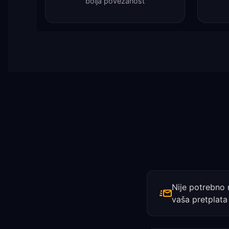
bolja povezanost
Nije potrebno 
vaša pretplata