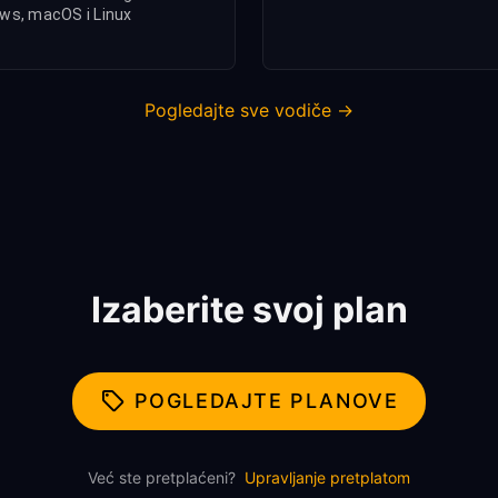
ws, macOS i Linux
Pogledajte sve vodiče →
Izaberite svoj plan
POGLEDAJTE PLANOVE
Već ste pretplaćeni?
Upravljanje pretplatom