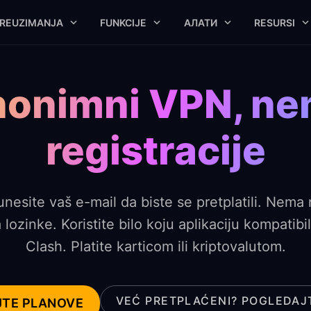
REUZIMANJA
FUNKCIJE
АЛАТИ
RESURSI
onimni VPN, n
registracije
nesite vaš e-mail da biste se pretplatili. Nema 
lozinke. Koristite bilo koju aplikaciju kompatibi
Clash. Platite karticom ili kriptovalutom.
VEĆ PRETPLAĆENI? POGLEDAJ
TE PLANOVE