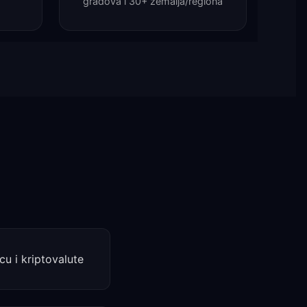
gradova i 30+ zemalja/regiona
cu i kriptovalute