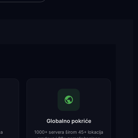
Globalno pokriće
za
1000+ servera širom 45+ lokacija