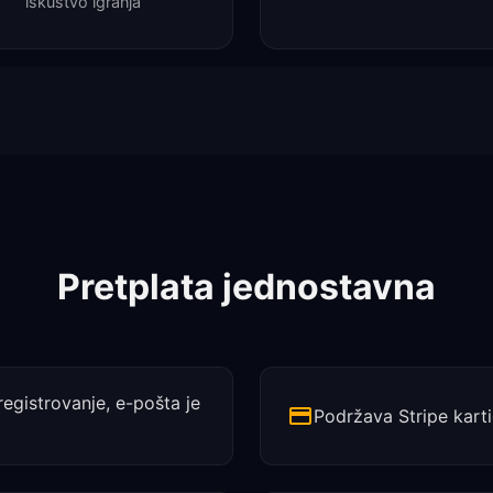
iskustvo igranja
Pretplata jednostavna
registrovanje, e-pošta je
Podržava Stripe karti