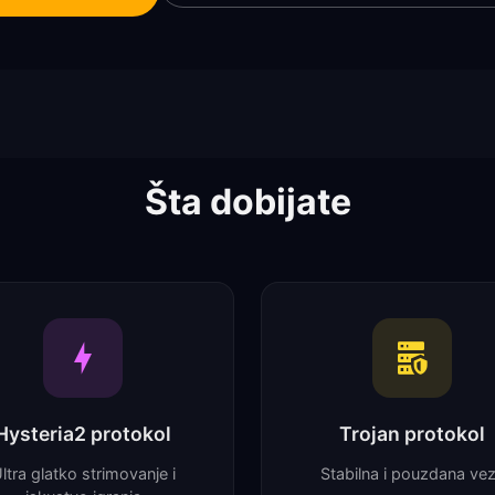
Šta dobijate
Hysteria2 protokol
Trojan protokol
ltra glatko strimovanje i
Stabilna i pouzdana ve