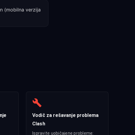
n (mobilna verzija
nje
Vodič za rešavanje problema
Clash
Ispravite uobičajene probleme: