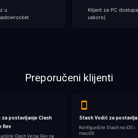
z u
Klijent za PC dostupa
hadowrocket
uskoro)
Preporučeni klijenti
 za postavljanje Clash
Stash Vodič za postavlja
e Rev
Konfigurišite Stash na iOS i
macOS
urišite Clash Verge Rev na