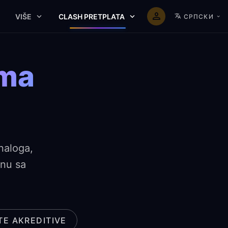
VIŠE
CLASH PRETPLATA
СРПСКИ
ema
naloga,
lnu sa
TE AKREDITIVE