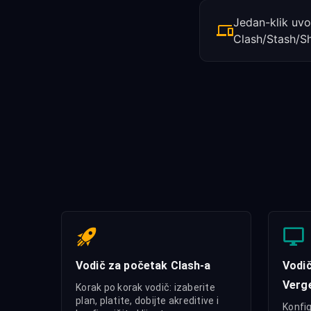
Jedan-klik uvo
Clash/Stash/S
Vodič za početak Clash-a
Vodič
Verg
Korak po korak vodič: izaberite
plan, platite, dobijte akreditive i
Konfig