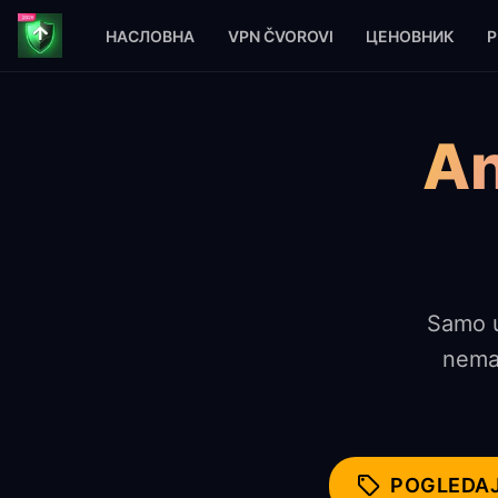
НАСЛОВНА
VPN ČVOROVI
ЦЕНОВНИК
P
Početna
Clash Pretplata
An
Samo u
nema 
POGLEDAJ