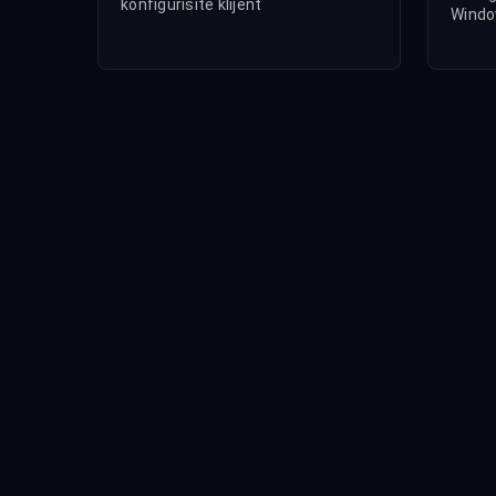
konfigurišite klijent
Windo