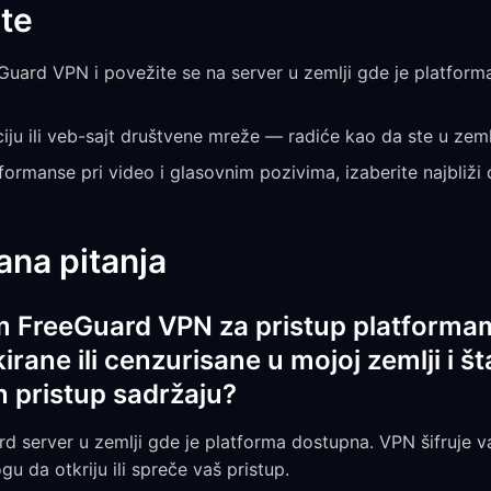
te
eGuard VPN i povežite se na server u zemlji gde je platfor
ciju ili veb-sajt društvene mreže — radiće kao da ste u zem
formanse pri video i glasovnim pozivima, izaberite najbliži
ana pitanja
im FreeGuard VPN za pristup platforma
irane ili cenzurisane u mojoj zemlji i 
 pristup sadržaju?
d server u zemlji gde je platforma dostupna. VPN šifruje v
u da otkriju ili spreče vaš pristup.