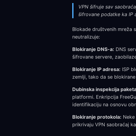
VPN šifruje sav saobraća
šifrovane podatke ka IP 
Blokade društvenih mreža s
neutralizuje:
Blokiranje DNS-a:
DNS serv
šifrovane servere, zaobilaz
Blokiranje IP adresa:
ISP bl
zemlji, tako da se blokirane
Dubinska inspekcija paketa
platformi. Enkripcija FreeG
identifikaciju na osnovu ob
Blokiranje protokola:
Neke 
prikrivaju VPN saobraćaj k