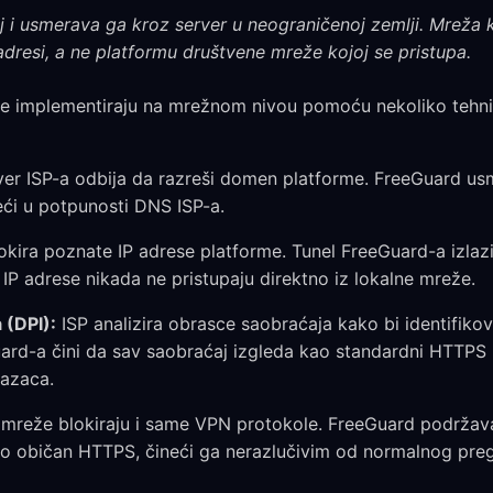
j i usmerava ga kroz server u neograničenoj zemlji. Mreža k
adresi, a ne platformu društvene mreže kojoj se pristupa.
e implementiraju na mrežnom nivou pomoću nekoliko tehni
er ISP-a odbija da razreši domen platforme. FreeGuard u
eći u potpunosti DNS ISP-a.
okira poznate IP adrese platforme. Tunel FreeGuard-a izlaz
 IP adrese nikada ne pristupaju direktno iz lokalne mreže.
 (DPI):
ISP analizira obrasce saobraćaja kako bi identifikov
uard-a čini da sav saobraćaj izgleda kao standardni HTTPS
razaca.
mreže blokiraju i same VPN protokole. FreeGuard podržava
ao običan HTTPS, čineći ga nerazlučivim od normalnog preg