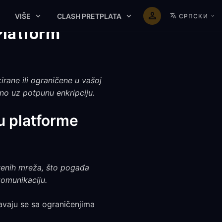
VIŠE
CLASH PRETPLATA
СРПСКИ
Platform
ane ili ograničene u vašoj
dno uz potpunu enkripciju.
u platforme
tvenih mreža, što pogađa
komunikaciju.
avaju se sa ograničenjima