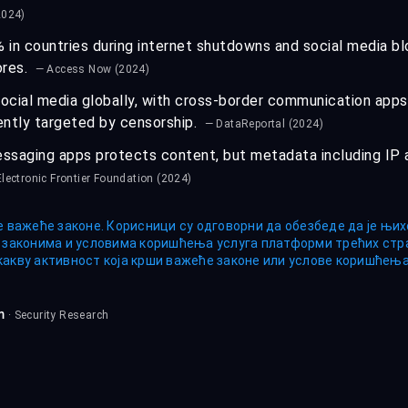
2024)
n countries during internet shutdowns and social media bl
ores.
— Access Now (2024)
 social media globally, with cross-border communication app
ntly targeted by censorship.
— DataReportal (2024)
ssaging apps protects content, but metadata including IP 
lectronic Frontier Foundation (2024)
е важеће законе. Корисници су одговорни да обезбеде да је њ
м законима и условима коришћења услуга платформи трећих стра
какву активност која крши важеће законе или услове коришћења
m
· Security Research