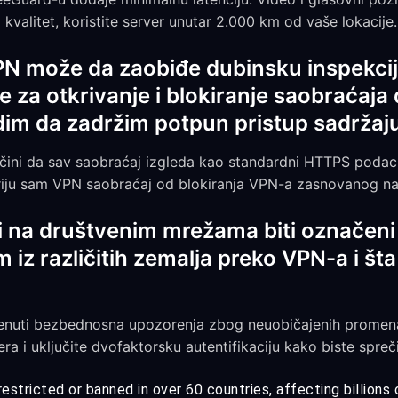
i kvalitet, koristite server unutar 2.000 km od vaše lokacije.
PN može da zaobiđe dubinsku inspekcij
e za otkrivanje i blokiranje saobraćaj
dim da zadržim potpun pristup sadržaj
 čini da sav saobraćaj izgleda kao standardni HTTPS podaci
iju sam VPN saobraćaj od blokiranja VPN-a zasnovanog na
zi na društvenim mrežama biti označeni i
 iz različitih zemalja preko VPN-a i šta
uti bezbednosna upozorenja zbog neuobičajenih promena l
a i uključite dvofaktorsku autentifikaciju kako biste spreči
estricted or banned in over 60 countries, affecting billions