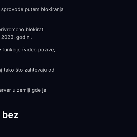
 sprovode putem blokiranja
rivremeno blokirati
2023. godini.
 funkcije (video pozive,
aj tako što zahtevaju od
rver u zemlji gde je
 bez