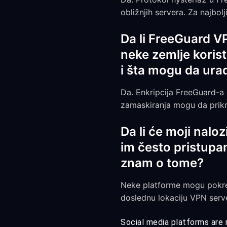
obližnjih servera. Za najbolj
Da li FreeGuard V
neke zemlje korist
i šta mogu da ura
Da. Enkripcija FreeGuard-a
zamaskiranja mogu da prikr
Da li će moji nalo
im često pristupam
znam o tome?
Neke platforme mogu pokren
doslednu lokaciju VPN server
Social media platforms are r