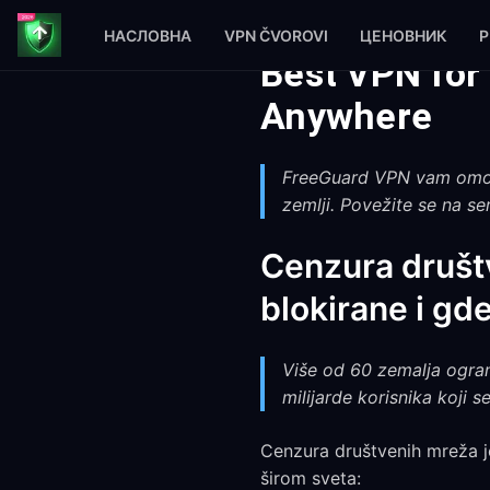
НАСЛОВНА
VPN ČVOROVI
ЦЕНОВНИК
P
Best VPN for
Anywhere
FreeGuard VPN vam omogu
zemlji. Povežite se na se
Cenzura društv
blokirane i gd
Više od 60 zemalja ogran
milijarde korisnika koji 
Cenzura društvenih mreža j
širom sveta: