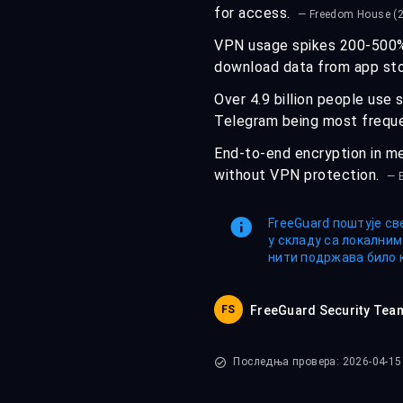
for access.
— Freedom House (
VPN usage spikes 200-500% i
download data from app st
Over 4.9 billion people use
Telegram being most freque
End-to-end encryption in me
without VPN protection.
— E
FreeGuard поштује св
у складу са локални
нити подржава било 
FS
FreeGuard Security Tea
Последња провера: 2026-04-15