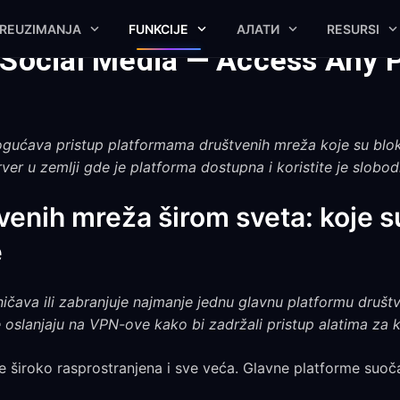
REUZIMANJA
FUNKCIJE
АЛАТИ
RESURSI
 Social Media — Access Any 
ćava pristup platformama društvenih mreža koje su blokir
rver u zemlji gde je platforma dostupna i koristite je slobo
enih mreža širom sveta: koje s
e
ičava ili zabranjuje najmanje jednu glavnu platformu druš
se oslanjaju na VPN-ove kako bi zadržali pristup alatima za 
e široko rasprostranjena i sve veća. Glavne platforme suoč