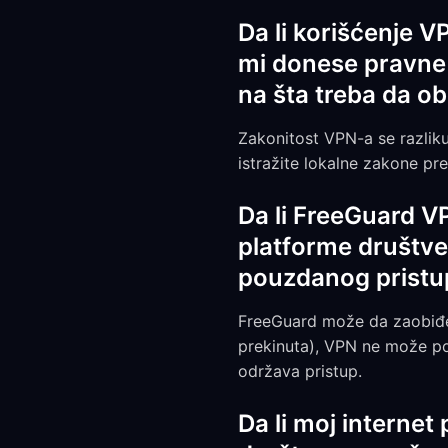
Da li korišćenje 
mi donese pravne 
na šta treba da o
Zakonitost VPN-a se razliku
istražite lokalne zakone pr
Da li FreeGuard V
platforme društve
pouzdanog pristup
FreeGuard može da zaobiđe 
prekinuta), VPN ne može po
održava pristup.
Da li moj internet