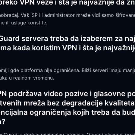
reko VPN veze i šta je najvažnije da 
aobraćaj. Vaš ISP ili administrator mreže vidi samo šifrova
 ili usluge koristite.
Guard servera treba da izaberem za naj
a kada koristim VPN i šta je najvažni
zemlji gde platforma nije ograničena. Bliži serveri imaju manj
ruka u realnom vremenu.
PN podržava video pozive i glasovne p
venih mreža bez degradacije kvaliteta 
encijalna ograničenja kojih treba da b
m?
eeGuard-u dodaje minimalnu latenciju. Video i glasovni poz