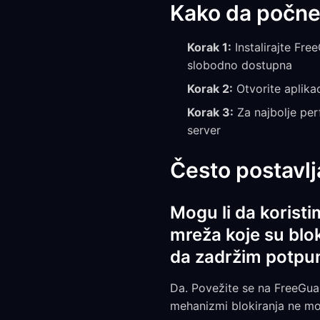
Kako da počne
Korak 1:
Instalirajte Fre
slobodno dostupna
Korak 2:
Otvorite aplika
Korak 3:
Za najbolje per
server
Često postavlj
Mogu li da korist
mreža koje su blok
da zadržim potpun
Da. Povežite se na FreeGuar
mehanizmi blokiranja ne mog