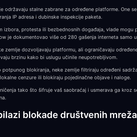
e održavaju stalne zabrane za određene platforme. One se
ranja IP adresa i dubinske inspekcije paketa.
izbora, protesta ili bezbednosnih događaja, vlade mogu p
ow je dokumentovao više od 280 gašenja interneta samo u 
 zemlje dozvoljavaju platformu, ali ograničavaju određene
avaju brzinu kako bi uslugu učinile neupotrebljivom.
potpunog blokiranja, neke zemlje filtriraju određeni sadrž
lokalne cenzure ili blokiraju pojedinačne objave i naloge.
ičenja tako što šifruje vaš saobraćaj i usmerava ga kroz se
na.
ilazi blokade društvenih mreža