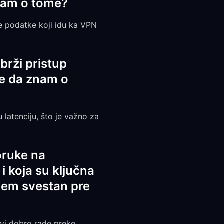
znam o tome?
ne podatke koji idu ka VPN
brži pristup
je da znam o
u latenciju, što je važno za
oruke na
i koja su ključna
udem svestan pre
ivi dobro rade preko