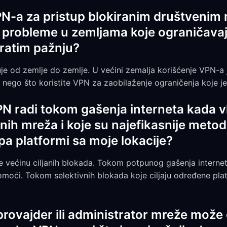
VPN-a za pristup blokiranim društveni
probleme u zemljama koje ograničavaj
bratim pažnju?
je od zemlje do zemlje. U većini zemalja korišćenje VPN-a 
e nego što koristite VPN za zaobilaženje ograničenja koje j
PN radi tokom gašenja interneta kada v
nih mreža i koje su najefikasnije meto
a platformi sa moje lokacije?
većinu ciljanih blokada. Tokom potpunog gašenja interne
moći. Tokom selektivnih blokada koje ciljaju određene pl
 provajder ili administrator mreže može 