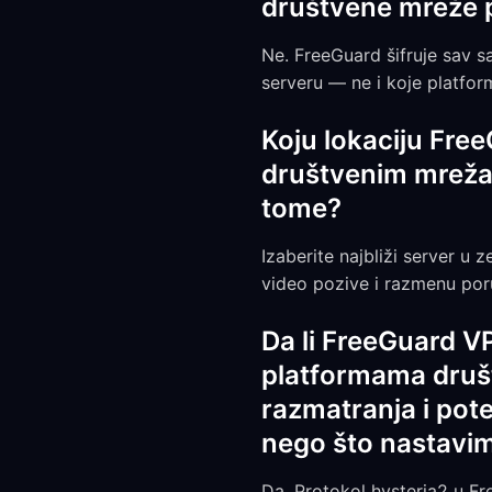
društvene mreže p
Ne. FreeGuard šifruje sav s
serveru — ne i koje platforme
Koju lokaciju Free
društvenim mrežam
tome?
Izaberite najbliži server u 
video pozive i razmenu po
Da li FreeGuard V
platformama društ
razmatranja i pot
nego što nastavi
Da. Protokol hysteria2 u Fr