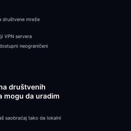
ma društvene mreže
lji VPN servera
 dostupni neograničeni
ma društvenih
šta mogu da uradim
aš saobraćaj tako da lokalni