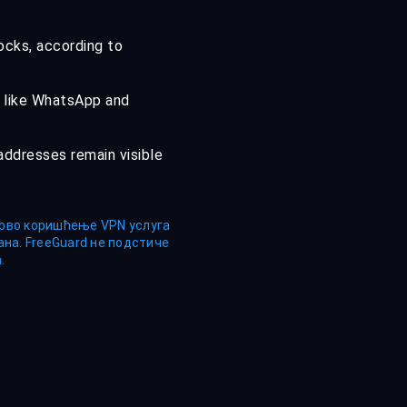
ocks, according to
s like WhatsApp and
addresses remain visible
ихово коришћење VPN услуга
на. FreeGuard не подстиче
.