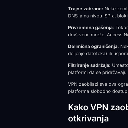
Trajne zabrane:
Neke zemlj
DNS-a na nivou ISP-a, bloki
Privremena gašenja:
Tokom 
društvene mreže. Access N
Delimična ograničenja:
Neke
deljenje datoteka) ili uspor
Filtriranje sadržaja:
Umesto 
platformi da se pridržavaju 
VPN zaobilazi sva ova ogran
platforma slobodno dostup
Kako VPN zaob
otkrivanja