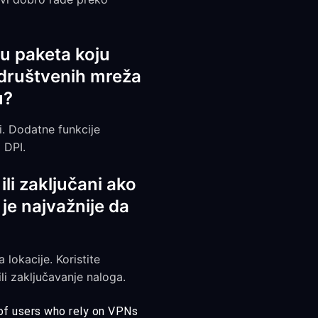
u paketa koju
a društvenih mreža
u?
. Dodatne funkcije
 DPI.
li zaključani ako
 je najvažnije da
okacije. Koristite
li zaključavanje naloga.
 of users who rely on VPNs