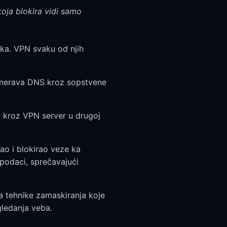
oja blokira vidi samo
ka. VPN svaku od njih
smerava DNS kroz sopstvene
i kroz VPN server u drugoj
ao i blokirao veze ka
 podaci, sprečavajući
 tehnike zamaskiranja koje
ledanja veba.