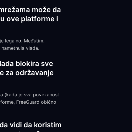
m mrežama može da
u ove platforme i
je legalno. Međutim,
e nametnula vlada.
lada blokira sve
de za održavanje
ta (kada je sva povezanost
atforme, FreeGuard obično
da vidi da koristim