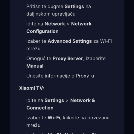
Pritisnite dugme
Settings
na
daljinskom upravljaču
Idite na
Network
>
Network
Configuration
Izaberite
Advanced Settings
za Wi-Fi
mrežu
Omogućite
Proxy Server
, izaberite
Manual
Unesite informacije o Proxy-u
Xiaomi TV:
Idite na
Settings
>
Network &
Connection
Izaberite
Wi-Fi
, kliknite na povezanu
mrežu