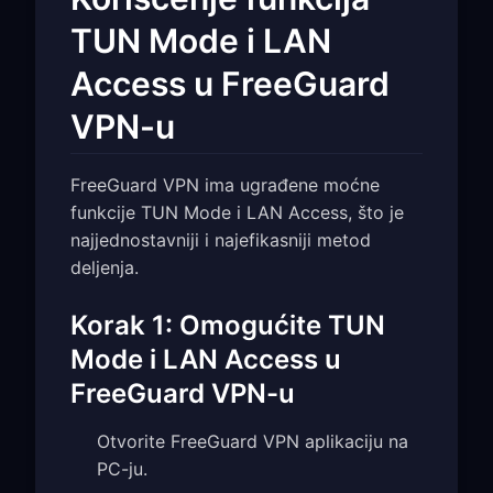
TUN Mode i LAN
Access u FreeGuard
VPN-u
FreeGuard VPN ima ugrađene moćne
funkcije TUN Mode i LAN Access, što je
najjednostavniji i najefikasniji metod
deljenja.
Korak 1: Omogućite TUN
Mode i LAN Access u
FreeGuard VPN-u
Otvorite FreeGuard VPN aplikaciju na
PC-ju.