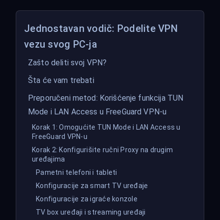
Jednostavan vodič: Podelite VPN
vezu svog PC-ja
Zašto deliti svoj VPN?
Šta će vam trebati
Preporučeni metod: Korišćenje funkcija TUN
Mode i LAN Access u FreeGuard VPN-u
Korak 1: Omogućite TUN Mode i LAN Access u
FreeGuard VPN-u
Korak 2: Konfigurišite ručni Proxy na drugim
uređajima
Pametni telefoni i tableti
Konfiguracije za smart TV uređaje
Konfiguracije za igraće konzole
TV box uređaji i streaming uređaji