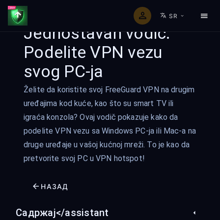
SR
Jednostavan vodič:
Podelite VPN vezu
svog PC-ja
Želite da koristite svoj FreeGuard VPN na drugim
uređajima kod kuće, kao što su smart TV ili
igraća konzola? Ovaj vodič pokazuje kako da
podelite VPN vezu sa Windows PC-ja ili Mac-a na
druge uređaje u vašoj kućnoj mreži. To je kao da
pretvorite svoj PC u VPN hotspot!
НАЗАД
Садржај</assistant