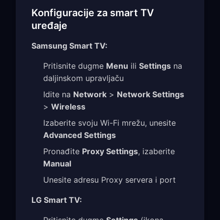
Konfiguracije za smart TV
uređaje
Samsung Smart TV:
Pritisnite dugme
Menu
ili
Settings
na
daljinskom upravljaču
Idite na
Network
>
Network Settings
>
Wireless
Izaberite svoju Wi-Fi mrežu, unesite
Advanced Settings
Pronađite
Proxy Settings
, izaberite
Manual
Unesite adresu Proxy servera i port
LG Smart TV:
Pritisnite dugme
Settings
(ikona