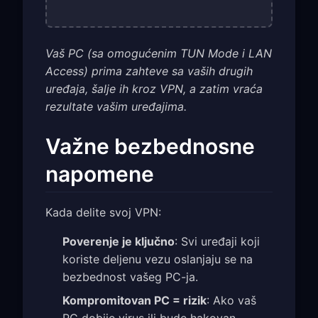
Vaš PC (sa omogućenim TUN Mode i LAN
Access) prima zahteve sa vaših drugih
uređaja, šalje ih kroz VPN, a zatim vraća
rezultate vašim uređajima.
Važne bezbednosne
napomene
Kada delite svoj VPN:
Poverenje je ključno
: Svi uređaji koji
koriste deljenu vezu oslanjaju se na
bezbednost vašeg PC-ja.
Kompromitovan PC = rizik
: Ako vaš