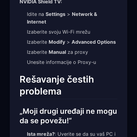
NVIDIA Shield TV:
Idite na
Settings
>
Network &
Internet
Izaberite svoju Wi-Fi mrežu
Izaberite
Modify
>
Advanced Options
Izaberite
Manual
za proxy
Unesite informacije o Proxy-u
Rešavanje čestih
problema
„Moji drugi uređaji ne mogu
da se povežu!“
Ista mreža?
: Uverite se da su vaš PC i