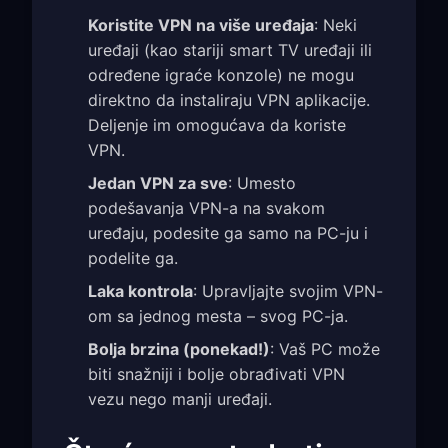
Koristite VPN na više uređaja
: Neki
uređaji (kao stariji smart TV uređaji ili
određene igraće konzole) ne mogu
direktno da instaliraju VPN aplikacije.
Deljenje im omogućava da koriste
VPN.
Jedan VPN za sve
: Umesto
podešavanja VPN-a na svakom
uređaju, podesite ga samo na PC-ju i
podelite ga.
Laka kontrola
: Upravljajte svojim VPN-
om sa jednog mesta – svog PC-ja.
Bolja brzina (ponekad!)
: Vaš PC može
biti snažniji i bolje obrađivati VPN
vezu nego manji uređaji.