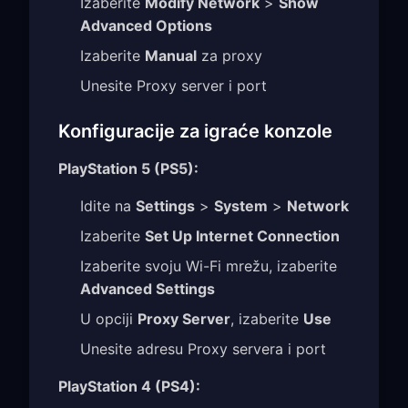
Izaberite
Modify Network
>
Show
Advanced Options
Izaberite
Manual
za proxy
Unesite Proxy server i port
Konfiguracije za igraće konzole
PlayStation 5 (PS5):
Idite na
Settings
>
System
>
Network
Izaberite
Set Up Internet Connection
Izaberite svoju Wi-Fi mrežu, izaberite
Advanced Settings
U opciji
Proxy Server
, izaberite
Use
Unesite adresu Proxy servera i port
PlayStation 4 (PS4):