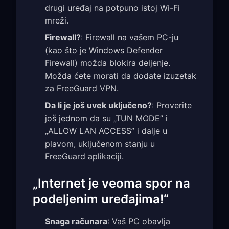
drugi uređaj na potpuno istoj Wi-Fi
mreži.
Firewall?
: Firewall na vašem PC-ju
(kao što je Windows Defender
Firewall) možda blokira deljenje.
Možda ćete morati da dodate izuzetak
za FreeGuard VPN.
Da li je još uvek uključeno?
: Proverite
još jednom da su „TUN MODE” i
„ALLOW LAN ACCESS” i dalje u
plavom, uključenom stanju u
FreeGuard aplikaciji.
„Internet je veoma spor na
podeljenim uređajima!“
Snaga računara
: Vaš PC obavlja