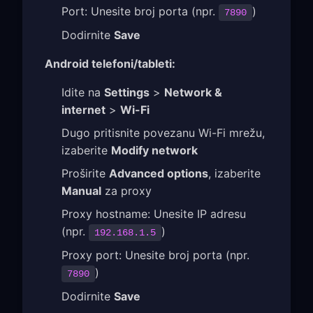
Port: Unesite broj porta (npr.
)
7890
Dodirnite
Save
Android telefoni/tableti:
Idite na
Settings
>
Network &
internet
>
Wi-Fi
Dugo pritisnite povezanu Wi-Fi mrežu,
izaberite
Modify network
Proširite
Advanced options
, izaberite
Manual
za proxy
Proxy hostname: Unesite IP adresu
(npr.
)
192.168.1.5
Proxy port: Unesite broj porta (npr.
)
7890
Dodirnite
Save