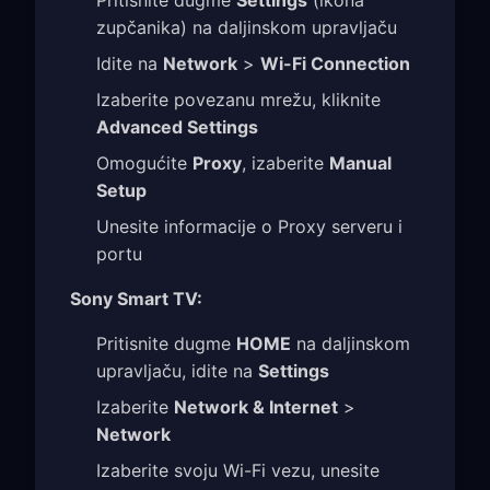
zupčanika) na daljinskom upravljaču
Idite na
Network
>
Wi-Fi Connection
Izaberite povezanu mrežu, kliknite
Advanced Settings
Omogućite
Proxy
, izaberite
Manual
Setup
Unesite informacije o Proxy serveru i
portu
Sony Smart TV:
Pritisnite dugme
HOME
na daljinskom
upravljaču, idite na
Settings
Izaberite
Network & Internet
>
Network
Izaberite svoju Wi-Fi vezu, unesite