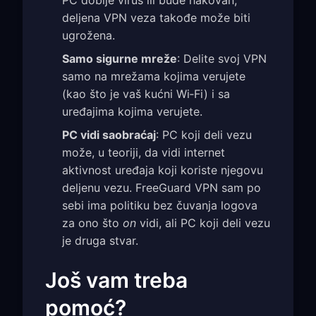
PC dobije virus ili bude hakovan,
deljena VPN veza takođe može biti
ugrožena.
Samo sigurne mreže
: Delite svoj VPN
samo na mrežama kojima verujete
(kao što je vaš kućni Wi‑Fi) i sa
uređajima kojima verujete.
PC vidi saobraćaj
: PC koji deli vezu
može, u teoriji, da vidi internet
aktivnost uređaja koji koriste njegovu
deljenu vezu. FreeGuard VPN sam po
sebi ima politiku bez čuvanja logova
za ono što
on
vidi, ali PC koji deli vezu
je druga stvar.
Još vam treba
pomoć?