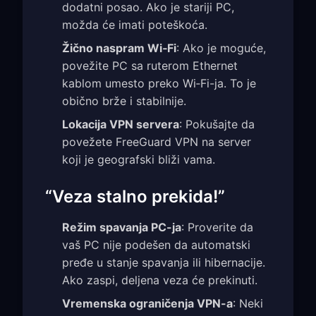
dodatni posao. Ako je stariji PC,
možda će imati poteškoća.
Žično naspram Wi‑Fi
: Ako je moguće,
povežite PC sa ruterom Ethernet
kablom umesto preko Wi‑Fi-ja. To je
obično brže i stabilnije.
Lokacija VPN servera
: Pokušajte da
povežete FreeGuard VPN na server
koji je geografski bliži vama.
“Veza stalno prekida!”
Režim spavanja PC-ja
: Proverite da
vaš PC nije podešen da automatski
pređe u stanje spavanja ili hibernacije.
Ako zaspi, deljena veza će prekinuti.
Vremenska ograničenja VPN-a
: Neki