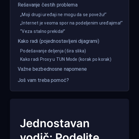
Rešavanje čestih problema
„Moji drugi uređaji ne mogu da se povežu!“
„Internet je veoma spor na podeljenim uređajima!“
“Veza stalno prekida!”
Kako radi (pojednostavljeni dijagrami)
Podešavanje deljenja (šira slika)
Kako radi Proxy u TUN Mode (korak po korak)
Važne bezbednosne napomene
Još vam treba pomoć?
Jednostavan
vodič: Podelite