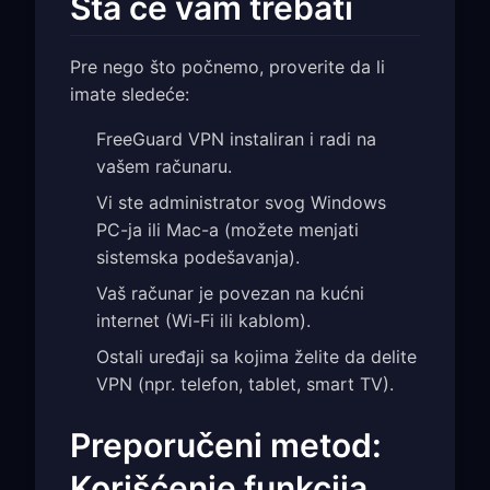
Šta će vam trebati
Pre nego što počnemo, proverite da li
imate sledeće:
FreeGuard VPN instaliran i radi na
vašem računaru.
Vi ste administrator svog Windows
PC-ja ili Mac-a (možete menjati
sistemska podešavanja).
Vaš računar je povezan na kućni
internet (Wi-Fi ili kablom).
Ostali uređaji sa kojima želite da delite
VPN (npr. telefon, tablet, smart TV).
Preporučeni metod:
Korišćenje funkcija