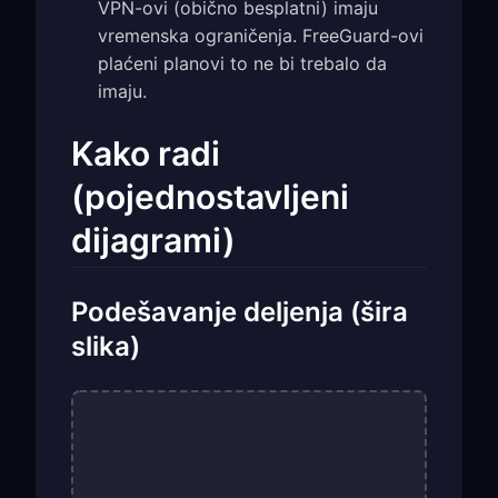
VPN-ovi (obično besplatni) imaju
vremenska ograničenja. FreeGuard-ovi
plaćeni planovi to ne bi trebalo da
imaju.
Kako radi
(pojednostavljeni
dijagrami)
Podešavanje deljenja (šira
slika)