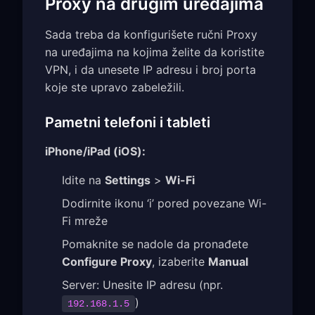
Proxy na drugim uređajima
Sada treba da konfigurišete ručni Proxy
na uređajima na kojima želite da koristite
VPN, i da unesete IP adresu i broj porta
koje ste upravo zabeležili.
Pametni telefoni i tableti
iPhone/iPad (iOS):
Idite na
Settings
>
Wi-Fi
Dodirnite ikonu ‘i’ pored povezane Wi-
Fi mreže
Pomaknite se nadole da pronađete
Configure Proxy
, izaberite
Manual
Server: Unesite IP adresu (npr.
)
192.168.1.5