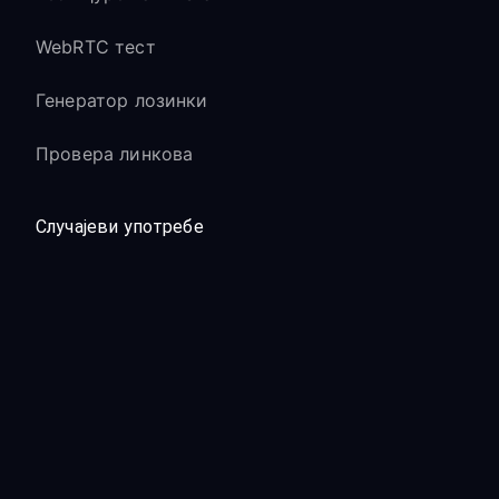
WebRTC тест
Генератор лозинки
Провера линкова
Случајеви употребе
VPN за стриминг
VPN за игре
VPN за друштвене мреже
VPN за приватност