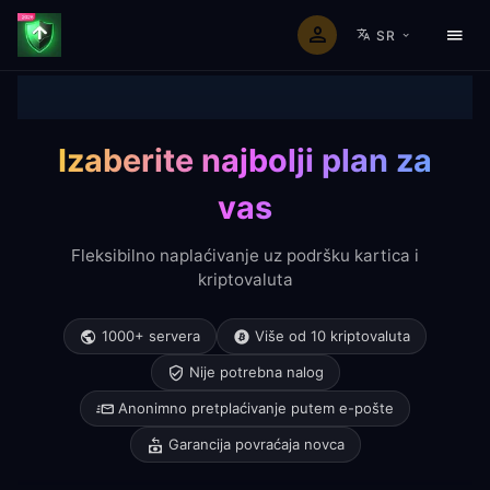
SR
Početna
Clash Pretplata
Cene
Izaberite najbolji plan za
vas
Fleksibilno naplaćivanje uz podršku kartica i
kriptovaluta
1000+ servera
Više od 10 kriptovaluta
Nije potrebna nalog
Anonimno pretplaćivanje putem e-pošte
Garancija povraćaja novca