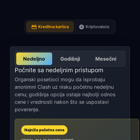
Kreditna kartica
Kriptovaluta
Nedeljno
Godišnji
Mesečni
Počnite sa nedeljnim pristupom
Organski posetioci mogu da isprobaju
anonimni Clash uz nisku početnu nedeljnu
cenu; godišnja opcija ostaje najbolji odnos
cene i vrednosti nakon što se uspostavi
poverenje.
Najniža početna cena