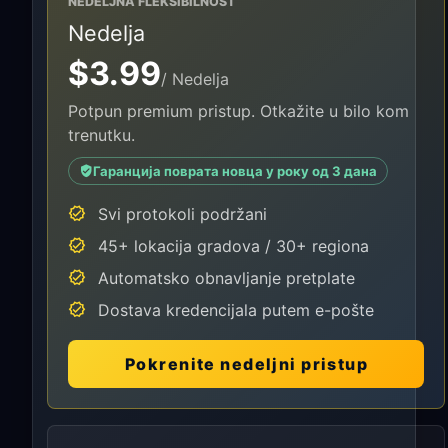
NEDELJNA FLEKSIBILNOST
Nedelja
$3.99
/ Nedelja
Potpun premium pristup. Otkažite u bilo kom
trenutku.
Гаранција поврата новца у року од 3 дана
Svi protokoli podržani
45+ lokacija gradova / 30+ regiona
Automatsko obnavljanje pretplate
Dostava kredencijala putem e-pošte
Pokrenite nedeljni pristup