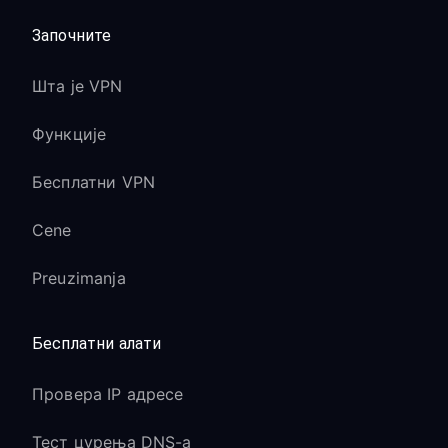
Започните
Шта је VPN
Функције
Бесплатни VPN
Cene
Preuzimanja
Бесплатни алати
Провера IP адресе
Тест цурења DNS-а