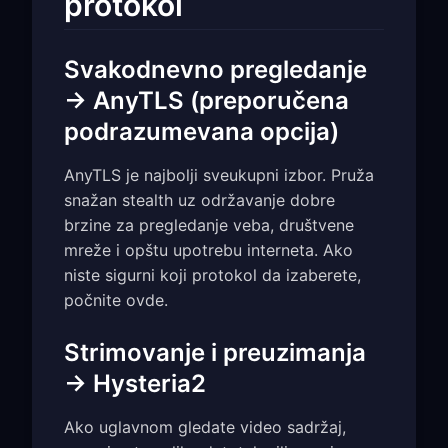
protokol
Svakodnevno pregledanje
→ AnyTLS (preporučena
podrazumevana opcija)
AnyTLS je najbolji sveukupni izbor. Pruža
snažan stealth uz održavanje dobre
brzine za pregledanje veba, društvene
mreže i opštu upotrebu interneta. Ako
niste sigurni koji protokol da izaberete,
počnite ovde.
Strimovanje i preuzimanja
→ Hysteria2
Ako uglavnom gledate video sadržaj,