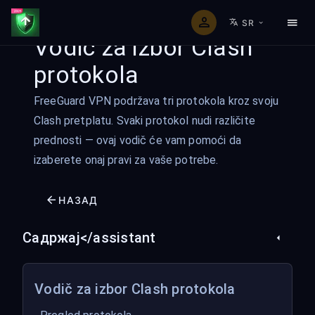
SR
Vodič za izbor Clash
protokola
FreeGuard VPN podržava tri protokola kroz svoju
Clash pretplatu. Svaki protokol nudi različite
prednosti — ovaj vodič će vam pomoći da
izaberete onaj pravi za vaše potrebe.
НАЗАД
Садржај</assistant
Vodič za izbor Clash protokola