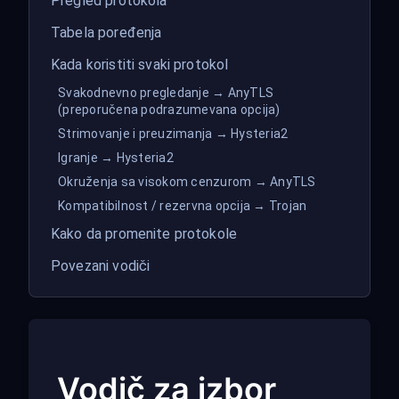
Pregled protokola
Tabela poređenja
Kada koristiti svaki protokol
Svakodnevno pregledanje → AnyTLS
(preporučena podrazumevana opcija)
Strimovanje i preuzimanja → Hysteria2
Igranje → Hysteria2
Okruženja sa visokom cenzurom → AnyTLS
Kompatibilnost / rezervna opcija → Trojan
Kako da promenite protokole
Povezani vodiči
Vodič za izbor