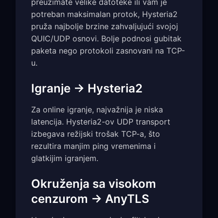
preuzimate velike datoteke ili vam je
potreban maksimalan protok, Hysteria2
pruža najbolje brzine zahvaljujući svojoj
QUIC/UDP osnovi. Bolje podnosi gubitak
paketa nego protokoli zasnovani na TCP-
u.
Igranje → Hysteria2
Za online igranje, najvažnija je niska
latencija. Hysteria2-ov UDP transport
izbegava režijski trošak TCP-a, što
rezultira manjim ping vremenima i
glatkijim igranjem.
Okruženja sa visokom
cenzurom → AnyTLS