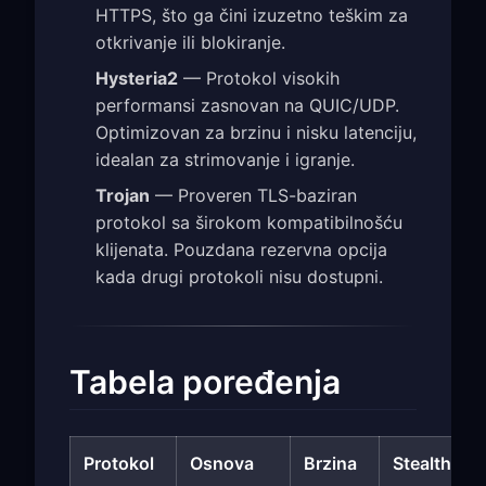
HTTPS, što ga čini izuzetno teškim za
otkrivanje ili blokiranje.
Hysteria2
— Protokol visokih
performansi zasnovan na QUIC/UDP.
Optimizovan za brzinu i nisku latenciju,
idealan za strimovanje i igranje.
Trojan
— Proveren TLS-baziran
protokol sa širokom kompatibilnošću
klijenata. Pouzdana rezervna opcija
kada drugi protokoli nisu dostupni.
Tabela poređenja
Protokol
Osnova
Brzina
Stealth