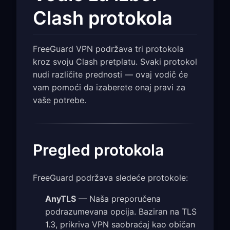
Clash protokola
FreeGuard VPN podržava tri protokola
kroz svoju Clash pretplatu. Svaki protokol
nudi različite prednosti — ovaj vodič će
vam pomoći da izaberete onaj pravi za
vaše potrebe.
Pregled protokola
FreeGuard podržava sledeće protokole:
AnyTLS
— Naša preporučena
podrazumevana opcija. Baziran na TLS
1.3, prikriva VPN saobraćaj kao običan