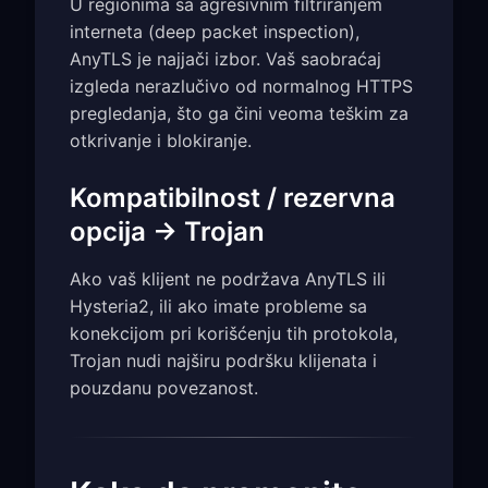
U regionima sa agresivnim filtriranjem
interneta (deep packet inspection),
AnyTLS je najjači izbor. Vaš saobraćaj
izgleda nerazlučivo od normalnog HTTPS
pregledanja, što ga čini veoma teškim za
otkrivanje i blokiranje.
Kompatibilnost / rezervna
opcija → Trojan
Ako vaš klijent ne podržava AnyTLS ili
Hysteria2, ili ako imate probleme sa
konekcijom pri korišćenju tih protokola,
Trojan nudi najširu podršku klijenata i
pouzdanu povezanost.