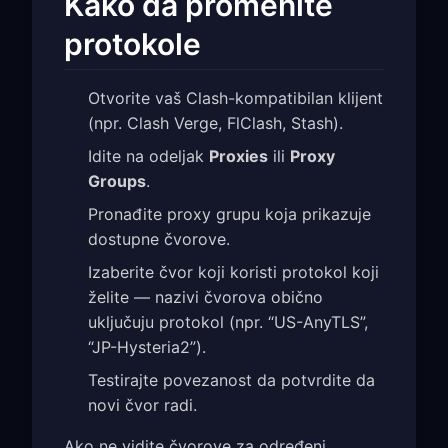
Kako da promenite
protokole
Otvorite vaš Clash-kompatibilan klijent
(npr. Clash Verge, FlClash, Stash).
Idite na odeljak
Proxies
ili
Proxy
Groups
.
Pronađite proxy grupu koja prikazuje
dostupne čvorove.
Izaberite čvor koji koristi protokol koji
želite — nazivi čvorova obično
uključuju protokol (npr. “US-AnyTLS”,
“JP-Hysteria2”).
Testirajte povezanost da potvrdite da
novi čvor radi.
Ako ne vidite čvorove za određeni