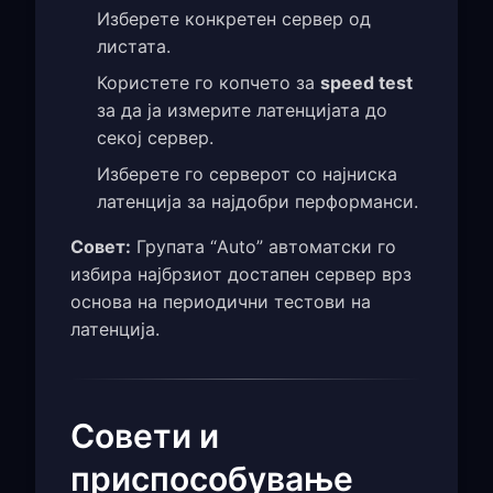
Изберете конкретен сервер од
листата.
Користете го копчето за
speed test
за да ја измерите латенцијата до
секој сервер.
Изберете го серверот со најниска
латенција за најдобри перформанси.
Совет:
Групата “Auto” автоматски го
избира најбрзиот достапен сервер врз
основа на периодични тестови на
латенција.
Совети и
приспособување