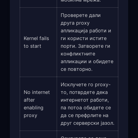
Проверете дали
друга proxy
апликација работи и
Kernel fails
ги користи истите
to start
порти. Затворете ги
конфликтните
апликации и обидете
се повторно.
Исклучете го proxy-
No internet
то, потврдете дека
after
интернетот работи,
enabling
па потоа обидете се
proxy
да се префрлите на
друг серверски јазол.