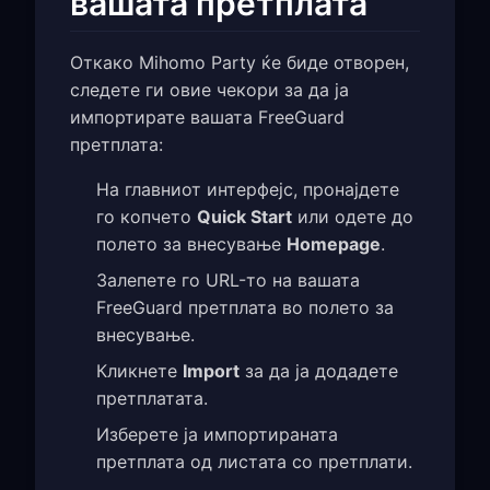
вашата претплата
Откако Mihomo Party ќе биде отворен,
следете ги овие чекори за да ја
импортирате вашата FreeGuard
претплата:
На главниот интерфејс, пронајдете
го копчето
Quick Start
или одете до
полето за внесување
Homepage
.
Залепете го URL-то на вашата
FreeGuard претплата во полето за
внесување.
Кликнете
Import
за да ја додадете
претплатата.
Изберете ја импортираната
претплата од листата со претплати.