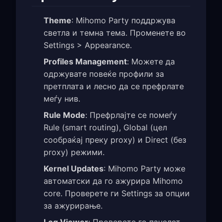
Theme
: Mihomo Party поддржува
светла и темна тема. Променете во
Settings > Appearance.
Profiles Management
: Можете да
одржувате повеќе профили за
претплата и лесно да се префрлате
меѓу нив.
Rule Mode
: Префрлајте се помеѓу
Rule (smart routing), Global (цел
сообраќај преку proxy) и Direct (без
proxy) режими.
Kernel Updates
: Mihomo Party може
автоматски да го ажурира Mihomo
core. Проверете ги Settings за опции
за ажурирање.
Log Viewer
: Проверете го панелот