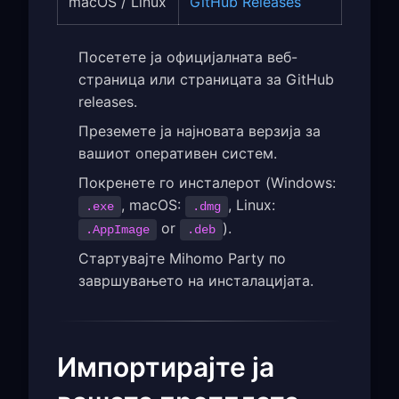
macOS / Linux
GitHub Releases
Посетете ја официјалната веб-
страница или страницата за GitHub
releases.
Преземете ја најновата верзија за
вашиот оперативен систем.
Покренете го инсталерот (Windows:
, macOS:
, Linux:
.exe
.dmg
or
).
.AppImage
.deb
Стартувајте Mihomo Party по
завршувањето на инсталацијата.
Импортирајте ја