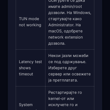
Осигурете се дека
имате admin/root
дозволи. На Windows,
TUN mode
стартувајте како
not working
Administrator. На
macOS, одобрете
network extension
дозвола.
Некои јазли можеби
Latency test
се под одржување.
shows
Изберете друг
timeout
сервер или освежете
ја претплатата.
Рестартирајте го
kernel-от или
System
исклучете го и