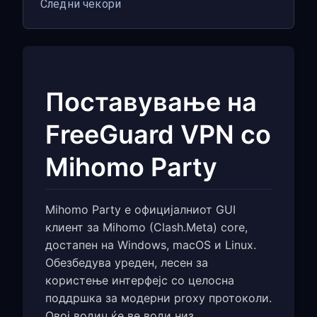
Следни чекори
Поставување на
FreeGuard VPN со
Mihomo Party
Mihomo Party е официјалниот GUI
клиент за Mihomo (Clash.Meta) core,
достапен на Windows, macOS и Linux.
Обезбедува уреден, лесен за
користење интерфејс со целосна
поддршка за модерни proxy протоколи.
Овој водич ќе ве води низ