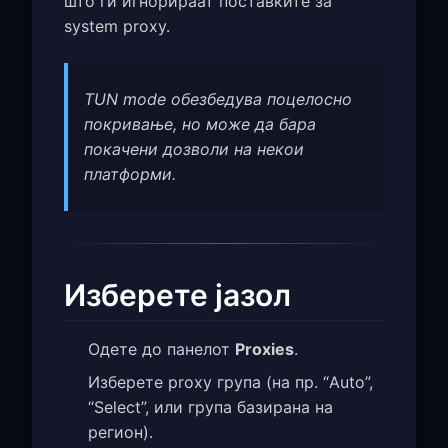
што ги игнорираат поставките за
system proxy.
TUN mode обезбедува поцелосно
покривање, но може да бара
покачени дозволи на некои
платформи.
Изберете јазол
Одете до панелот
Proxies
.
Изберете proxy група (на пр. “Auto”,
“Select”, или група базирана на
регион).