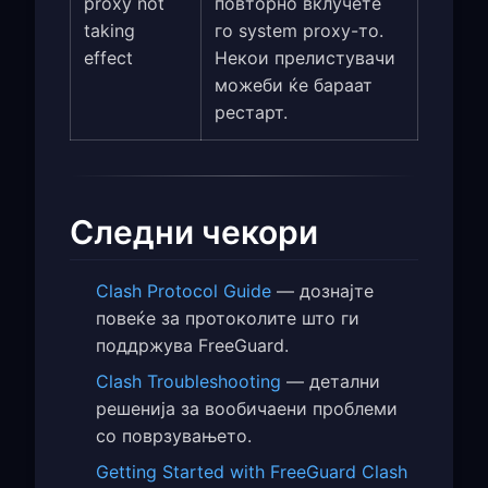
proxy not
повторно вклучете
taking
го system proxy-то.
effect
Некои прелистувачи
можеби ќе бараат
рестарт.
Следни чекори
Clash Protocol Guide
— дознајте
повеќе за протоколите што ги
поддржува FreeGuard.
Clash Troubleshooting
— детални
решенија за вообичаени проблеми
со поврзувањето.
Getting Started with FreeGuard Clash