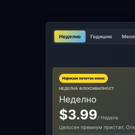
Неделно
Годишно
Месе
Најнизок почетен износ
НЕДЕЛНА ФЛЕКСИБИЛНОСТ
Неделно
$3.99
/ Недела
Целосен премиум пристап. Отк