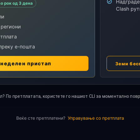
Надграде
о рок од 3 дена
Clash рут
ли
 региони
тплата
преку е-пошта
 неделен пристап
Земи бес
? По претплатата, користете го нашиот CLI за моментално пов
Веќе сте претплатени?
Управување со претплата