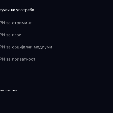
лучаи на употреба
PN за стриминг
PN за игри
PN за социјални медиуми
PN за приватност
оддршка
ентар за помош