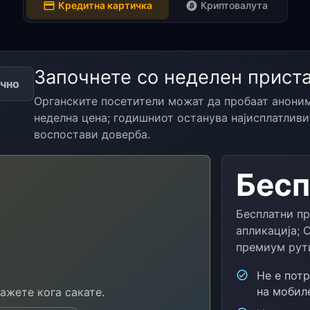
Кредитна картичка
Криптовалута
Започнете со неделен прист
чно
Органските посетители можат да пробаат аноним
неделна цена; годишниот останува најисплатливи
воспостави доверба.
Бесп
Бесплатни п
апликација; 
премиум рут
Не е потр
на мобил
ажете кога сакате.