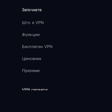
Започнете
Што е VPN
Функции
Бесплатен VPN
Ценовник
Преземи
VPN сервери
Сите сервери