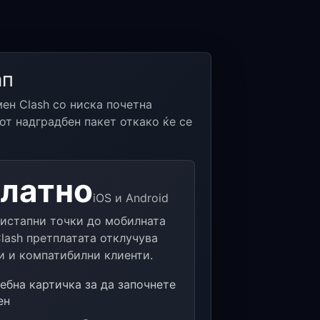
ап
ен Clash со ниска почетна
от надградбен пакет откако ќе се
латно
iOS и Android
ристапни точки до мобилната
Clash претплатата отклучува
и и компатибилни клиенти.
ебна картичка за да започнете
ен