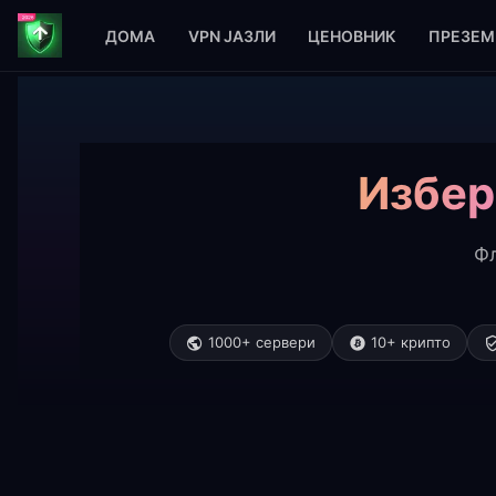
ДОМА
VPN ЈАЗЛИ
ЦЕНОВНИК
ПРЕЗЕМ
Дома
Clash Претплата
Цени
Избер
Фл
1000+ сервери
10+ крипто