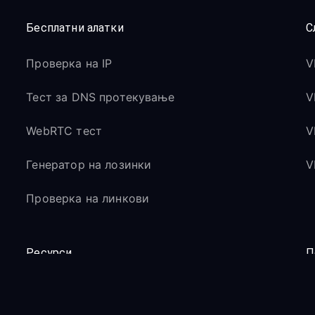
Бесплатни алатки
С
Проверка на IP
V
Тест за DNS протекување
V
WebRTC тест
V
Генератор на лозинки
V
Проверка на линкови
Ресурси
П
Блог
Ц