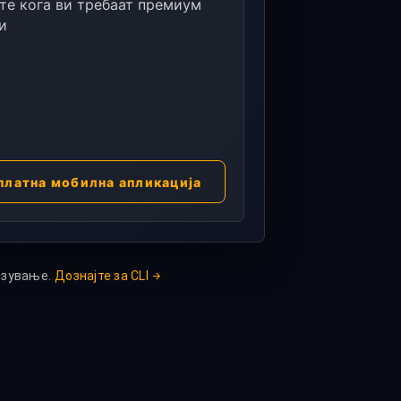
те кога ви требаат премиум
и
платна мобилна апликација
рзување.
Дознајте за CLI