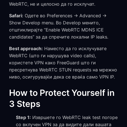
WebRTC, не и целосно да го исклучат.
Safari:
Одете во Preferences → Advanced →
Show Develop menu. Во Develop менито,
отштиклирајте “Enable WebRTC MDNS ICE
candidates” за да спречите локални IP leaks.
Best approach:
Наместо да го исклучувате
WebRTC (што ги нарушува video calls),
користете VPN како FreeGuard што ги
пресретнува WebRTC STUN requests на мрежно
ниво, осигурувајќи дека се враќа само VPN IP.
How to Protect Yourself in
3 Steps
Step 1:
Извршете го WebRTC leak test погоре
со вклучен VPN за да видите дали вашата