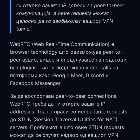
ги открие вашите IP адреси за peer-to-peer
комуникација, а овие requests можат
целосно да го заобиколат вашиот VPN
tunnel.
WebRTC (Web Real-Time Communication) е
browser technology што овозможува peer-to-
peer аудио, видео и споделување на податоци
без plugins. Таа ги поддржува video calls на
платформи како Google Meet, Discord и
Facebook Messenger.
За да воспостави peer-to-peer connections,
WebRTC треба да ги открие вашите IP
addresses. Тоа го прави со испраќање requests
до STUN (Session Traversal Utilities for NAT)
servers. Проблемот е што овие STUN requests
можат да се случат надвор од вашиот VPN