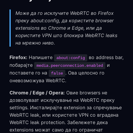
Може да го исклучите WebRTC во Firefox
преку about:config, да користите browser
extensions во Chrome и Edge, или да
користите VPN што блокира WebRTC leaks
на мрежно ниво.
Firefox:
Напишете
во address bar,
about:config
побарајте
и
media.peerconnection.enabled
поставете го на
. Ова целосно го
false
оневозможува WebRTC.
Chrome / Edge / Opera:
Овие browsers не
дозволуваат исклучување на WebRTC преку
settings. Инсталирајте extension за спречување
WebRTC leak, или користете VPN со вградена
WebRTC leak protection. Забележете дека
extensions можат само да го ограничат