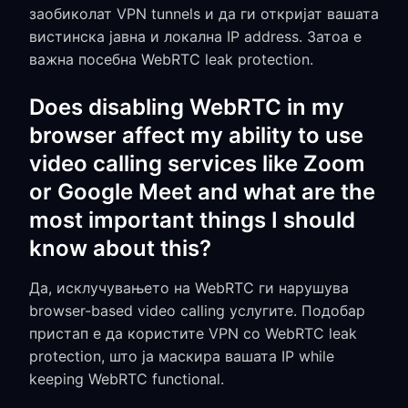
заобиколат VPN tunnels и да ги откријат вашата
вистинска јавна и локална IP address. Затоа е
важна посебна WebRTC leak protection.
Does disabling WebRTC in my
browser affect my ability to use
video calling services like Zoom
or Google Meet and what are the
most important things I should
know about this?
Да, исклучувањето на WebRTC ги нарушува
browser-based video calling услугите. Подобар
пристап е да користите VPN со WebRTC leak
protection, што ја маскира вашата IP while
keeping WebRTC functional.