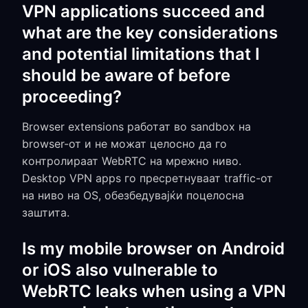
VPN applications succeed and
what are the key considerations
and potential limitations that I
should be aware of before
proceeding?
Browser extensions работат во sandbox на
browser-от и не можат целосно да го
контролираат WebRTC на мрежно ниво.
Desktop VPN apps го пресретнуваат traffic-от
на ниво на OS, обезбедувајќи поцелосна
заштита.
Is my mobile browser on Android
or iOS also vulnerable to
WebRTC leaks when using a VPN