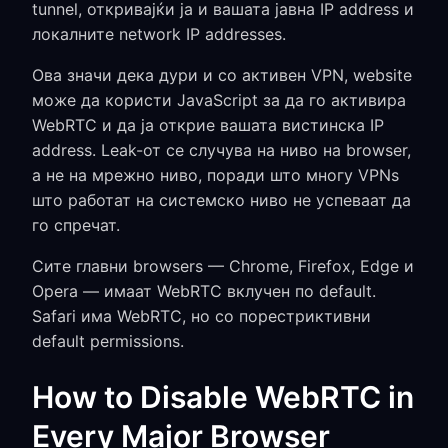
tunnel, откривајќи ја и вашата јавна IP address и
локалните network IP addresses.
Ова значи дека дури и со активен VPN, website
може да користи JavaScript за да го активира
WebRTC и да ја открие вашата вистинска IP
address. Leak-от се случува на ниво на browser,
а не на мрежно ниво, поради што многу VPNs
што работат на системско ниво не успеваат да
го спречат.
Сите главни browsers — Chrome, Firefox, Edge и
Opera — имаат WebRTC вклучен по default.
Safari има WebRTC, но со порестриктивни
default permissions.
How to Disable WebRTC in
Every Major Browser