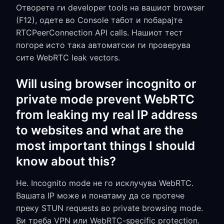
Отворете ги developer tools на вашиот browser
(F12), одете во Console табот и побарајте
RTCPeerConnection API calls. Нашиот тест
погоре исто така автоматски ги проверува
сите WebRTC leak vectors.
Will using browser incognito or
private mode prevent WebRTC
from leaking my real IP address
to websites and what are the
most important things I should
know about this?
Не. Incognito mode не го исклучува WebRTC.
Вашата IP може и понатаму да се протече
преку STUN requests во private browsing mode.
Ви треба VPN или WebRTC-specific protection.