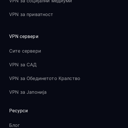
VPN за социјални медиуми
VPN за приватност
VPN сервери
Сите сервери
VPN за САД
VPN за Обединетото Кралство
VPN за Јапонија
Ресурси
Блог