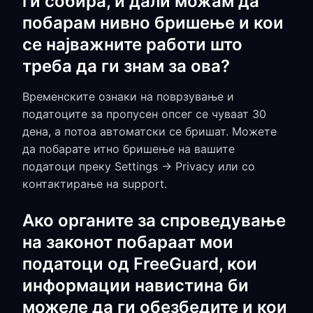
ги собира, и дали можам да
побарам нивно бришење и кои
се најважните работи што
треба да ги знам за ова?
Временските ознаки на поврзување и
податоците за пропусен опсег се чуваат 30
дена, а потоа автоматски се бришат. Можете
да побарате итно бришење на вашите
податоци преку Settings → Privacy или со
контактирање на support.
Ако органите за спроведување
на законот побараат мои
податоци од FreeGuard, кои
информации навистина би
можеле да ги обезбедите и кои