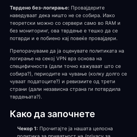
Тврдено без-логирање:
Провајдерите
наведуваат дека ништо не се собира. Иако
теоретски можно со сервери само во RAM и
без мониторинг, ова тврдење е тешко да се
потврди и е побиено кај повеќе провајдери.
Препорачуваме да ја оценувате политиката на
логирање на секој VPN врз основа на
специфичноста (дали точно кажуваат што се
собира?), периодите на чување (колку долго се
чуваат податоците?) и ревизиите од трети
страни (дали независна страна ги потврдила
тврдењата?).
Како да започнете
Чекор 1:
Прочитајте ја нашата целосна
политика за приватност на /privacy за