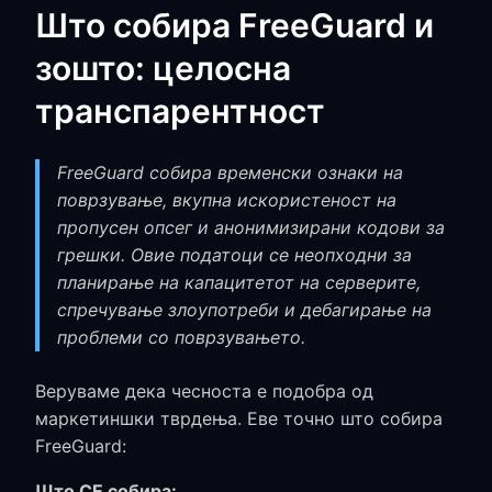
Што собира FreeGuard и
зошто: целосна
транспарентност
FreeGuard собира временски ознаки на
поврзување, вкупна искористеност на
пропусен опсег и анонимизирани кодови за
грешки. Овие податоци се неопходни за
планирање на капацитетот на серверите,
спречување злоупотреби и дебагирање на
проблеми со поврзувањето.
Веруваме дека чесноста е подобра од
маркетиншки тврдења. Еве точно што собира
FreeGuard:
Што СЕ собира: