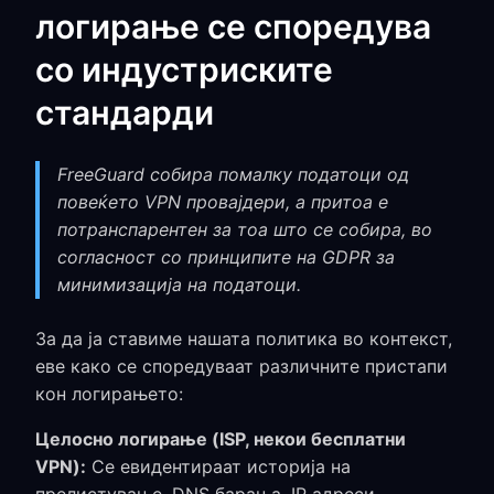
логирање се споредува
со индустриските
стандарди
FreeGuard собира помалку податоци од
повеќето VPN провајдери, а притоа е
потранспарентен за тоа што се собира, во
согласност со принципите на GDPR за
минимизација на податоци.
За да ја ставиме нашата политика во контекст,
еве како се споредуваат различните пристапи
кон логирањето:
Целосно логирање (ISP, некои бесплатни
VPN):
Се евидентираат историја на