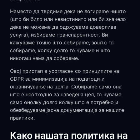
Наместо да тврдиме дека не логираme ништо
(што би било или невистинито или би значело
дека не можеме да одржуваме доверлива
услуга), избираме транспарентност. Ви
кажуваме точно што собираme, зошто го
собираme, колку долго го чуваме и што
никогаш нема да собереме.
Овој пристап е усогласен со принципите на
GDPR за минимизација на податоци и
ограничување на целта. Собираme само она
што е неопходно за наведена цел, го чуваме
само онолку долго колку што е потребно и
обезбедуваме јасна документација за нашите
практики.
Како нашата политика на