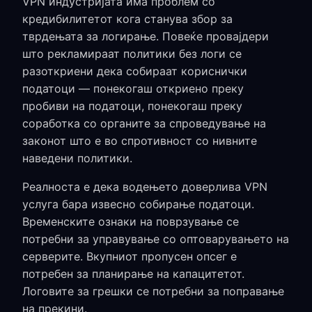
VPN индустријата има проблем со
кредибилитетот кога станува збор за
тврдењата за логирање. Повеќе провајдери
што рекламираат политики без логи се
разоткриени дека собираат кориснички
податоци — понекогаш откриено преку
пробиви на податоци, понекогаш преку
соработка со органите за спроведување на
законот што е во спротивност со нивните
наведени политики.
Реалноста е дека водењето доверлива VPN
услуга бара извесно собирање податоци.
Временските ознаки на поврзување се
потребни за управување со оптоварувањето на
серверите. Вкупниот пропусен опсег е
потребен за планирање на капацитетот.
Логовите за грешки се потребни за поправање
на прекини.