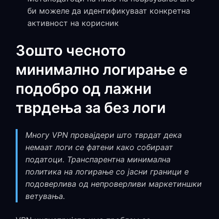
би можеле да идентификуваат конкретна
активност на корисник
Зошто чесното
минимално логирање е
подобро од лажни
тврдења за без логи
Многу VPN провајдери што тврдат дека
немаат логи се фатени како собираат
податоци. Транспарентна минимална
политика на логирање со јасни граници е
подоверлива од непроверливи маркетиншки
ветувања.