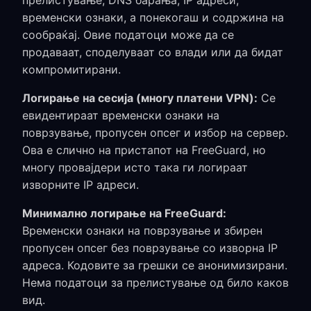
прелистување, DNS барања, IP адреси,
временски ознаки, а понекогаш и содржина на
сообраќај. Овие податоци може да се
продаваат, споделуваат со влади или да бидат
компромитирани.
Логирање на сесија (многу платени VPN):
Се
евидентираат временски ознаки на
поврзување, пропусен опсег и избор на сервер.
Ова е слично на пристапот на FreeGuard, но
многу провајдери исто така ги логираат
изворните IP адреси.
Минимално логирање на FreeGuard:
Временски ознаки на поврзување и збирен
пропусен опсег без поврзување со изворна IP
адреса. Кодовите за грешки се анонимизирани.
Нема податоци за прелистување од било каков
вид.