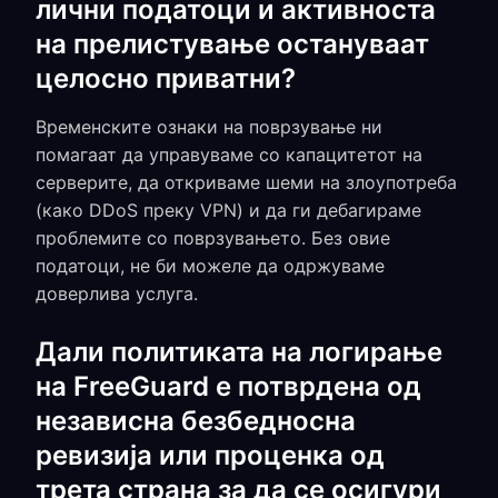
лични податоци и активноста
на прелистување остануваат
целосно приватни?
Временските ознаки на поврзување ни
помагаат да управуваме со капацитетот на
серверите, да откриваме шеми на злоупотреба
(како DDoS преку VPN) и да ги дебагираме
проблемите со поврзувањето. Без овие
податоци, не би можеле да одржуваме
доверлива услуга.
Дали политиката на логирање
на FreeGuard е потврдена од
независна безбедносна
ревизија или проценка од
трета страна за да се осигури