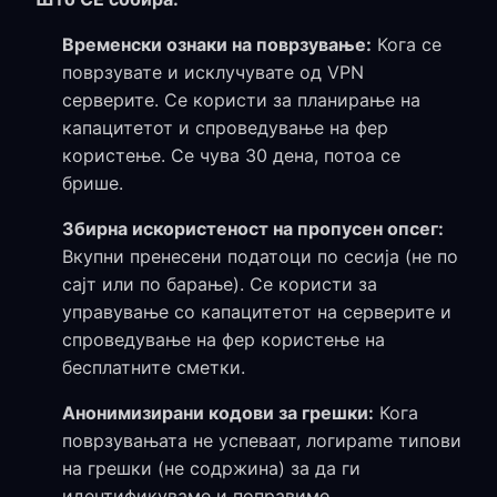
Временски ознаки на поврзување:
Кога се
поврзувате и исклучувате од VPN
серверите. Се користи за планирање на
капацитетот и спроведување на фер
користење. Се чува 30 дена, потоа се
брише.
Збирна искористеност на пропусен опсег:
Вкупни пренесени податоци по сесија (не по
сајт или по барање). Се користи за
управување со капацитетот на серверите и
спроведување на фер користење на
бесплатните сметки.
Анонимизирани кодови за грешки:
Кога
поврзувањата не успеваат, логираme типови
на грешки (не содржина) за да ги
идентификуваме и поправиме