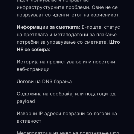
инфраструктурните проблеми. Овие не се
поврзуваат со идентитетот на корисникот.
Информации за сметката:
Е-пошта, статус
на претплата и метаподатоци за плаќање
потребни за управување со сметката.
Што
НЕ се собира:
Историја на прелистување или посетени
веб-страници
Логови на DNS барања
Содржина на сообраќај или податоци од
payload
Изворни IP адреси поврзани со логови на
активност
Метаподатоци на ниво на поврзување што