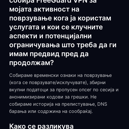
собира FreeGuard VPN за
мојата активност на
поврзување кога ја користам
услугата и кои се клучните
аспекти и потенцијални
ограничувања што треба да ги
имам предвид пред да
продолжам?
Собираме временски ознаки на поврзување
(кога се поврзувате/исклучувате), збирни
вкупни податоци за пропусен опсег по сесија и
анонимизирани кодови за грешки. Не
собираме историја на прелистување, DNS
барања или содржина на сообраќај.
Како се разликува