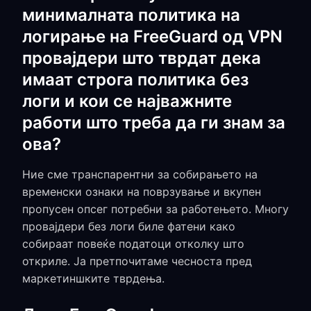
минималната политика на
логирање на FreeGuard од VPN
провајдери што тврдат дека
имаат строга политика без
логи и кои се најважните
работи што треба да ги знам за
ова?
Ние сме транспарентни за собирањето на
временски ознаки на поврзување и вкупен
пропусен опсег потребни за работењето. Многу
провајдери без логи биле фатени како
собираат повеќе податоци отколку што
откриле. Ја претпочитаме чесноста пред
маркетиншките тврдења.