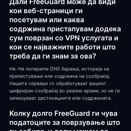
Дали FreeGuard може да види
кои веб-страници ги
посетувам или каква
содржина пристапувам додека
сум поврзан со VPN услугата и
кои се најважните работи што
треба да ги знам за ова?
Не. Не логираme DNS барања, историја на
прелистување или содржина на сообраќај.
Нашите сервери го обработуваат вашиот
шифриран сообраќај во реално време, но не ги
запишуваат дестинациите или содржината.
Колку долго FreeGuard ги чува
податоците за поврзување што