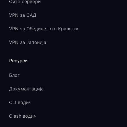
Сите сервери
VPN за САД
VPN за Обединетото Кралство
VPN за Јапонија
Ресурси
Блог
Документација
CLI водич
Clash водич