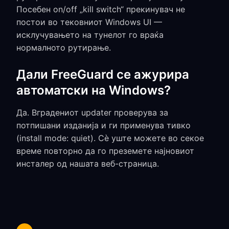
Посебен on/off „kill switch“ прекинувач не
постои во тековниот Windows UI —
исклучувањето на тунелот го враќа
нормалното рутирање.
Дали FreeGuard се ажурира
автоматски на Windows?
Да. Вградениот updater проверува за
потпишани изданија и ги применува тивко
(install mode: quiet). Сè уште можете во секое
време повторно да го преземете најновиот
инсталер од нашата веб-страница.