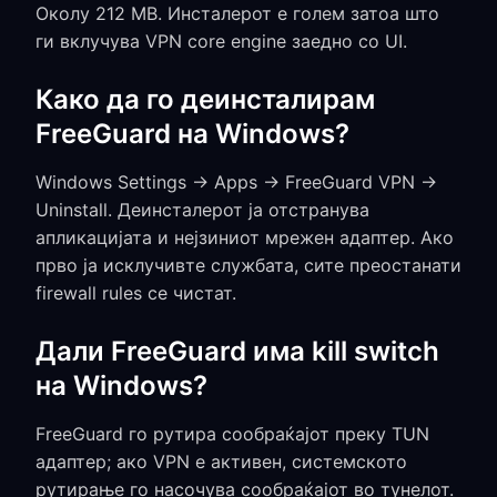
Околу 212 MB. Инсталерот е голем затоа што
ги вклучува VPN core engine заедно со UI.
Како да го деинсталирам
FreeGuard на Windows?
Windows Settings → Apps → FreeGuard VPN →
Uninstall. Деинсталерот ја отстранува
апликацијата и нејзиниот мрежен адаптер. Ако
прво ја исклучивте службата, сите преостанати
firewall rules се чистат.
Дали FreeGuard има kill switch
на Windows?
FreeGuard го рутира сообраќајот преку TUN
адаптер; ако VPN е активен, системското
рутирање го насочува сообраќајот во тунелот.