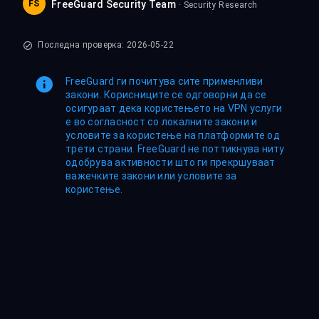
FS
FreeGuard Security Team
· Security Research
Последна проверка: 2026-05-22
FreeGuard ги почитува сите применливи
закони. Корисниците се одговорни да се
осигураат дека користењето на VPN услуги
е во согласност со локалните закони и
условите за користење на платформите од
трети страни. FreeGuard не поттикнува ниту
одобрува активности што ги прекршуваат
важечките закони или условите за
користење.