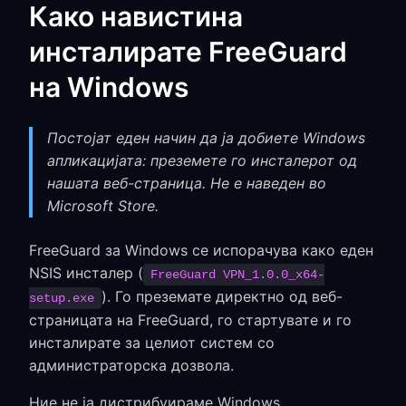
Како навистина
инсталирате FreeGuard
на Windows
Постојат еден начин да ја добиете Windows
апликацијата: преземете го инсталерот од
нашата веб-страница. Не е наведен во
Microsoft Store.
FreeGuard за Windows се испорачува како еден
NSIS инсталер (
FreeGuard VPN_1.0.0_x64-
). Го преземате директно од веб-
setup.exe
страницата на FreeGuard, го стартувате и го
инсталирате за целиот систем со
администраторска дозвола.
Ние не ја дистрибуираме Windows