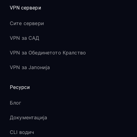
VPN сервери
Сите сервери
VPN за САД
VPN за Обединетото Кралство
VPN за Јапонија
Ресурси
Блог
Документација
CLI водич