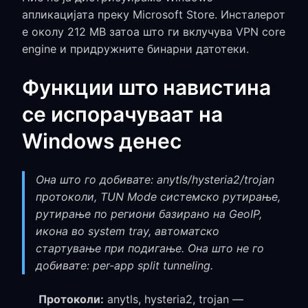
апликацијата преку Microsoft Store. Инсталерот
е околу 212 MB затоа што ги вклучува VPN core
engine и придружните бинарни датотеки.
Функции што навистина
се испорачуваат на
Windows денес
Она што го добивате: anytls/hysteria2/trojan
протоколи, TUN Mode системско рутирање,
рутирање по региони базирано на GeoIP,
икона во system tray, автоматско
стартување при подигање. Она што не го
добивате: per-app split tunneling.
Протоколи:
anytls, hysteria2, trojan —