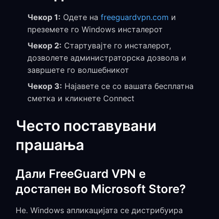
Чекор 1:
Одете на
freeguardvpn.com
и
преземете го Windows инсталерот
Чекор 2:
Стартувајте го инсталерот,
дозволете администраторска дозвола и
завршете го волшебникот
Чекор 3:
Најавете се со вашата бесплатна
сметка и кликнете Connect
Често поставувани
прашања
Дали FreeGuard VPN е
достапен во Microsoft Store?
Не. Windows апликацијата се дистрибуира