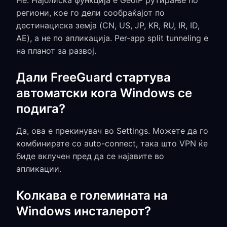
Не. Најблиска функција е GeoIP рутирање по
региони, кое го дели сообраќајот по
дестинациска земја (CN, US, JP, KR, RU, IR, ID,
AE), а не по апликација. Per-app split tunneling е
на планот за развој.
Дали FreeGuard стартува
автоматски кога Windows се
подига?
Да, ова е прекинувач во Settings. Можете да го
комбинирате со auto-connect, така што VPN ќе
биде вклучен пред да се најавите во
апликации.
Колкава е големината на
Windows инсталерот?