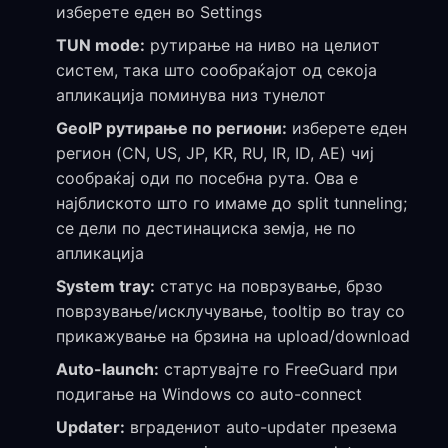
изберете еден во Settings
TUN mode:
рутирање на ниво на целиот
систем, така што сообраќајот од секоја
апликација поминува низ тунелот
GeoIP рутирање по региони:
изберете еден
регион (CN, US, JP, KR, RU, IR, ID, AE) чиј
сообраќај оди по посебна рута. Ова е
најблиското што го имаме до split tunneling;
се дели по дестинациска земја, не по
апликација
System tray:
статус на поврзување, брзо
поврзување/исклучување, tooltip во tray со
прикажување на брзина на upload/download
Auto-launch:
стартувајте го FreeGuard при
подигање на Windows со auto-connect
Updater:
вградениот auto-updater презема