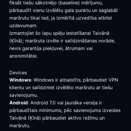
fiksēt tiešu sākotnējo (baseline) mērījumu,
pārbaudīt vienu izvēlētu gala punktu un saglabāt
maršrutu tikai tad, ja izmērītā uzvedība atbilst
uzdevumam.
Izmantojiet šo lapu spēļu iestatīšanai Taivānā
(Ķīnā); maršruta izvēle ir salīdzināšanas norāde,
nevis garantija piekļuvei, ātrumam vai
anonimitātei.
Devices
Windows
: Windows ir atbalstīts; pārbaudiet VPN
klientu un salīdziniet izvēlēto maršrutu ar tiešu
savienojumu.
Android
: Android 7.0 vai jaunāka versija ir
pārbaudītais minimums; pēc savienojuma izveides
Taivānā (Ķīnā) pārbaudiet aktīvo režīmu un
maršrutu.