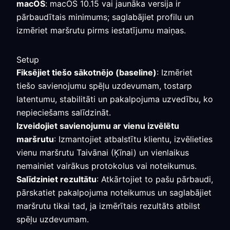
macOS
: macOS 10.15 vai jaunāka versija ir
pārbaudītais minimums; saglabājiet profilu un
izmēriet maršrutu pirms iestatījumu maiņas.
Setup
Fiksējiet tiešo sākotnējo (baseline)
: Izmēriet
tiešo savienojumu spēļu uzdevumam, tostarp
latentumu, stabilitāti un pakalpojuma uzvedību, ko
nepieciešams salīdzināt.
Izveidojiet savienojumu ar vienu izvēlētu
maršrutu
: Izmantojiet atbalstītu klientu, izvēlieties
vienu maršrutu Taivānai (Ķīnai) un vienlaikus
nemainiet vairākus protokolus vai noteikumus.
Salīdziniet rezultātu
: Atkārtojiet to pašu pārbaudi,
pārskatiet pakalpojuma noteikumus un saglabājiet
maršrutu tikai tad, ja izmērītais rezultāts atbilst
spēļu uzdevumam.