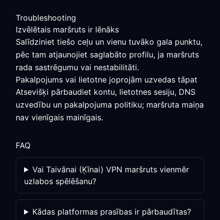
Troubleshooting
Izvēlētais maršruts ir lēnāks
Salīdziniet tiešo ceļu un vienu tuvāko gala punktu,
pēc tam atjaunojiet saglabāto profilu, ja maršruts
rada sastrēgumu vai nestabilitāti.
Pakalpojums vai lietotne joprojām uzvedas tāpat
Atsevišķi pārbaudiet kontu, lietotnes sesiju, DNS
uzvedību un pakalpojuma politiku; maršruta maiņa
nav vienīgais mainīgais.
FAQ
Vai Taivānai (Ķīnai) VPN maršruts vienmēr
uzlabos spēlēšanu?
Kādas platformas prasības ir pārbaudītas?