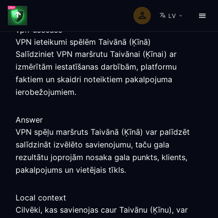
LV
vpn-usecase
VPN ieteikumi spēlēm Taivānā (Ķīnā)
Salīdziniet VPN maršrutu Taivānai (Ķīnai) ar
izmērītām iestatīšanas darbībām, platformu
faktiem un skaidri noteiktiem pakalpojuma
ierobežojumiem.
Answer
VPN spēļu maršruts Taivānā (Ķīnā) var palīdzēt
salīdzināt izvēlēto savienojumu, taču gala
rezultātu joprojām nosaka gala punkts, klients,
pakalpojums un vietējais tīkls.
Local context
Cilvēki, kas savienojas caur Taivānu (Ķīnu), var