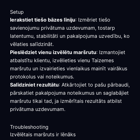
Setup
Ierakstiet tiešo bāzes līniju
: Izmēriet tiešo
savienojumu privātuma uzdevumam, tostarp
latentumu, stabilitāti un pakalpojuma uzvedību, ko
vēlaties salīdzināt.
Pieslēdziet vienu izvēlētu maršrutu
: Izmantojiet
atbalstītu klientu, izvēlieties vienu Taizemes
maršrutu un izvairieties vienlaikus mainīt vairākus
protokolus vai noteikumus.
Salīdziniet rezultātu
: Atkārtojiet to pašu pārbaudi,
pārskatiet pakalpojuma noteikumus un saglabājiet
maršrutu tikai tad, ja izmērītais rezultāts atbilst
privātuma uzdevumam.
Troubleshooting
Izvēlētais maršruts ir lēnāks