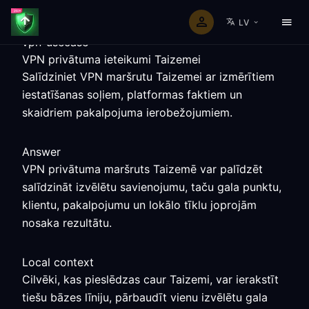
LV
vpn-usecase
VPN privātuma ieteikumi Taizemei
Salīdziniet VPN maršrutu Taizemei ar izmērītiem
iestatīšanas soļiem, platformas faktiem un
skaidriem pakalpojuma ierobežojumiem.
Answer
VPN privātuma maršruts Taizemē var palīdzēt
salīdzināt izvēlētu savienojumu, taču gala punktu,
klientu, pakalpojumu un lokālo tīklu joprojām
nosaka rezultātu.
Local context
Cilvēki, kas pieslēdzas caur Taizemi, var ierakstīt
tiešu bāzes līniju, pārbaudīt vienu izvēlētu gala