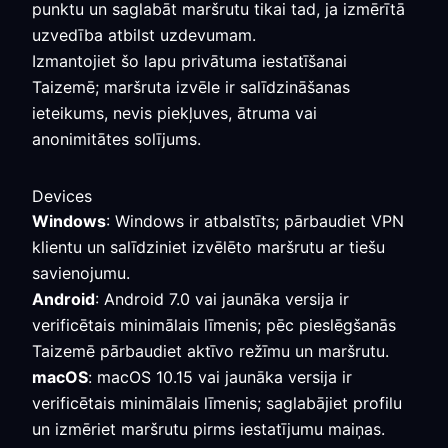
punktu un saglabāt maršrutu tikai tad, ja izmērītā
uzvedība atbilst uzdevumam.
Izmantojiet šo lapu privātuma iestatīšanai
Taizemē; maršruta izvēle ir salīdzināšanas
ieteikums, nevis piekļuves, ātruma vai
anonimitātes solījums.
Devices
Windows
: Windows ir atbalstīts; pārbaudiet VPN
klientu un salīdziniet izvēlēto maršrutu ar tiešu
savienojumu.
Android
: Android 7.0 vai jaunāka versija ir
verificētais minimālais līmenis; pēc pieslēgšanās
Taizemē pārbaudiet aktīvo režīmu un maršrutu.
macOS
: macOS 10.15 vai jaunāka versija ir
verificētais minimālais līmenis; saglabājiet profilu
un izmēriet maršrutu pirms iestatījumu maiņas.