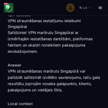
LV
vpn-usecase
VPN straumēšanas iestatījumu ieteikumi
Singapūrai
Salīdziniet VPN maršrutu Singapūrai ar
izmērītajām iestatīšanas darbībām, platformas
faktiem un skaidri noteiktiem pakalpojuma
ierobežojumiem.
Answer
VPN straumēšanas maršruts Singapūrā var
palīdzēt salīdzināt izvēlēto savienojumu, taču gala
rezultātu joprojām nosaka galapunkts, klients,
pakalpojums un vietējais tīkls.
Local context