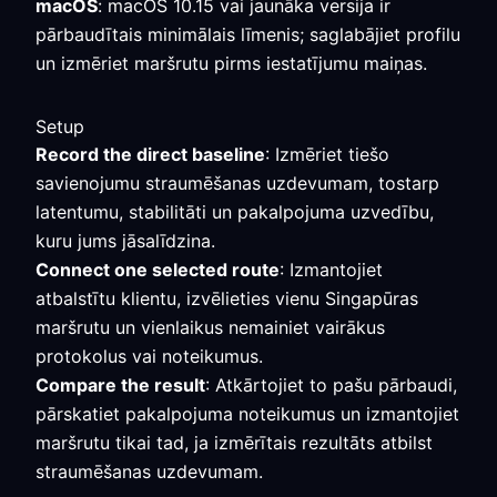
macOS
: macOS 10.15 vai jaunāka versija ir
pārbaudītais minimālais līmenis; saglabājiet profilu
un izmēriet maršrutu pirms iestatījumu maiņas.
Setup
Record the direct baseline
: Izmēriet tiešo
savienojumu straumēšanas uzdevumam, tostarp
latentumu, stabilitāti un pakalpojuma uzvedību,
kuru jums jāsalīdzina.
Connect one selected route
: Izmantojiet
atbalstītu klientu, izvēlieties vienu Singapūras
maršrutu un vienlaikus nemainiet vairākus
protokolus vai noteikumus.
Compare the result
: Atkārtojiet to pašu pārbaudi,
pārskatiet pakalpojuma noteikumus un izmantojiet
maršrutu tikai tad, ja izmērītais rezultāts atbilst
straumēšanas uzdevumam.