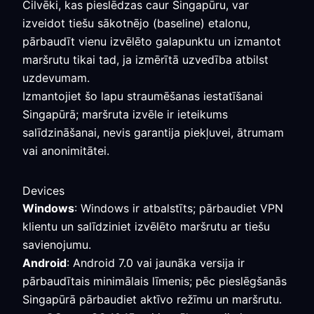
Cilvēki, kas pieslēdzas caur Singapūru, var
izveidot tiešu sākotnējo (baseline) etalonu,
pārbaudīt vienu izvēlēto galapunktu un izmantot
maršrutu tikai tad, ja izmērītā uzvedība atbilst
uzdevumam.
Izmantojiet šo lapu straumēšanas iestatīšanai
Singapūrā; maršruta izvēle ir ieteikums
salīdzināšanai, nevis garantija piekļuvei, ātrumam
vai anonimitātei.
Devices
Windows
: Windows ir atbalstīts; pārbaudiet VPN
klientu un salīdziniet izvēlēto maršrutu ar tiešu
savienojumu.
Android
: Android 7.0 vai jaunāka versija ir
pārbaudītais minimālais līmenis; pēc pieslēgšanās
Singapūrā pārbaudiet aktīvo režīmu un maršrutu.