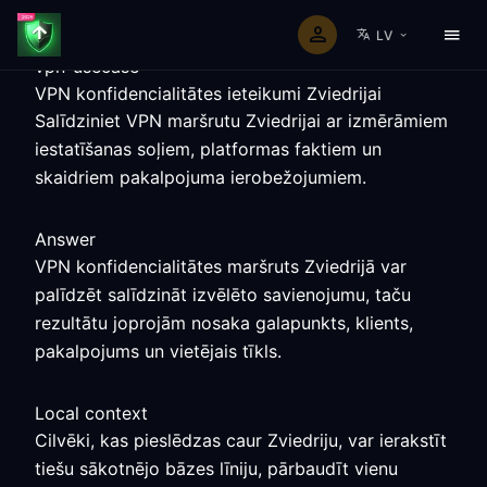
LV
vpn-usecase
VPN konfidencialitātes ieteikumi Zviedrijai
Salīdziniet VPN maršrutu Zviedrijai ar izmērāmiem
iestatīšanas soļiem, platformas faktiem un
skaidriem pakalpojuma ierobežojumiem.
Answer
VPN konfidencialitātes maršruts Zviedrijā var
palīdzēt salīdzināt izvēlēto savienojumu, taču
rezultātu joprojām nosaka galapunkts, klients,
pakalpojums un vietējais tīkls.
Local context
Cilvēki, kas pieslēdzas caur Zviedriju, var ierakstīt
tiešu sākotnējo bāzes līniju, pārbaudīt vienu