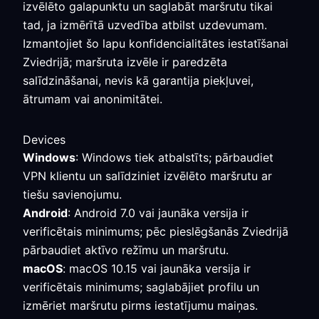
izvēlēto galapunktu un saglabāt maršrutu tikai
tad, ja izmērītā uzvedība atbilst uzdevumam.
Izmantojiet šo lapu konfidencialitātes iestatīšanai
Zviedrijā; maršruta izvēle ir paredzēta
salīdzināšanai, nevis kā garantija piekļuvei,
ātrumam vai anonimitātei.
Devices
Windows
: Windows tiek atbalstīts; pārbaudiet
VPN klientu un salīdziniet izvēlēto maršrutu ar
tiešu savienojumu.
Android
: Android 7.0 vai jaunāka versija ir
verificētais minimums; pēc pieslēgšanās Zviedrijā
pārbaudiet aktīvo režīmu un maršrutu.
macOS
: macOS 10.15 vai jaunāka versija ir
verificētais minimums; saglabājiet profilu un
izmēriet maršrutu pirms iestatījumu maiņas.