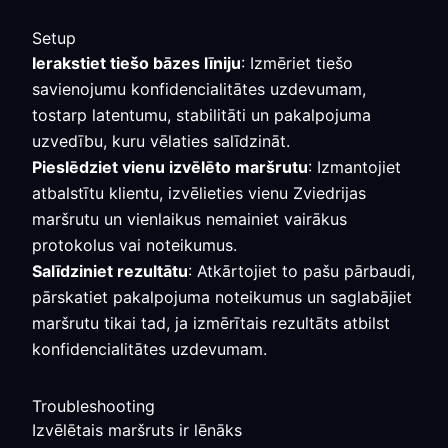
Setup
Ierakstiet tiešo bāzes līniju
: Izmēriet tiešo
savienojumu konfidencialitātes uzdevumam,
tostarp latentumu, stabilitāti un pakalpojuma
uzvedību, kuru vēlaties salīdzināt.
Pieslēdziet vienu izvēlēto maršrutu
: Izmantojiet
atbalstītu klientu, izvēlieties vienu Zviedrijas
maršrutu un vienlaikus nemainiet vairākus
protokolus vai noteikumus.
Salīdziniet rezultātu
: Atkārtojiet to pašu pārbaudi,
pārskatiet pakalpojuma noteikumus un saglabājiet
maršrutu tikai tad, ja izmērītais rezultāts atbilst
konfidencialitātes uzdevumam.
Troubleshooting
Izvēlētais maršruts ir lēnāks